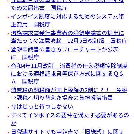
ための届出書 国税庁
インボイス制度に対応するためのシステム修
正費用 国税庁
適格請求書発行事業者の登録申請書の提出に
当たっての注意喚起 12月5日改訂版 国税庁
登録申請書の書き方フローチャートが公表
に 国税庁
令和4年11月改訂 消費税の仕入税額控除制度
における適格請求書等保存方式に関するＱ＆
Ａ 国税庁
消費税の納税額が売上税額の2割に？！ 免税
→課税へ切り替えた場合の負担軽減措置
今はじっと待つしかない
すべてインボイスの要件を満たす必要があるの
か
日税連サイトでも申請書の「旧様式」に関す