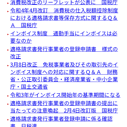
消費税改正のリーフレットが公表に 国税庁
令和4年4月改訂 消費税の仕入税額控除制度
における適格請求書等保存方式に関するＱ＆
Ａ 国税庁
インボイス制度 通勤手当にインボイスは必
要なのか
適格請求書発行事業者の登録申請書 様式の
改正
3月8日改正 免税事業者及びその取引先のイ
ンボイス制度への対応に関するＱ＆Ａ 財務
省・公正取引委員会・経済産業省・中小企業
庁・国土交通省
令和3年がインボイス開始年の基準期間になる
適格請求書発行事業者の登録申請書の提出に
当たっての注意喚起 2月4日改訂版 国税庁
適格請求書発行事業者登録申請に係る確認
書 日税連