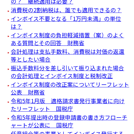
の？ 継続適用は必要？
消費税の2割納税は、誰でも適用できるの？
インボイス不要となる「1万円未満」の単位
は？
インボイス制度の負担軽減措置（案）のよく
ある質問とその回答 財務省
会計処理は支払手数料、消費税は対価の返還
等としたい場合
振込手数料分を差し引いて振り込まれた場合
の会計処理とインボイス制度と税制改正
インボイス制度の改正案についてリーフレット
公表 財務省
令和5年1月版 適格請求書発行事業者に向け
たリーフレット 国税庁
令和5年提出時の登録申請書の書き方フローチ
ャートが公表に 国税庁
任意組合等の事業としてインボイス発行する