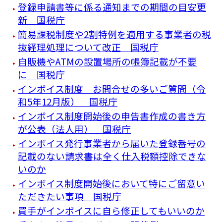
登録申請書等に係る通知までの期間の目安更
新 国税庁
簡易課税制度や2割特例を適用する事業者の税
抜経理処理について改正 国税庁
自販機やATMの設置場所の帳簿記載が不要
に 国税庁
インボイス制度 お問合せの多いご質問（令
和5年12月版） 国税庁
インボイス制度開始後の申告書作成の書き方
が公表（法人用） 国税庁
インボイス発行事業者から届いた登録番号の
記載のない請求書は全く仕入税額控除できな
いのか
インボイス制度開始後において特にご留意い
ただきたい事項 国税庁
買手がインボイスに自ら修正してもいいのか