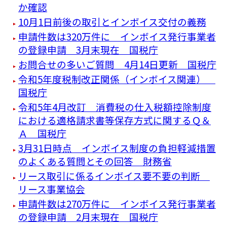
か確認
10月1日前後の取引とインボイス交付の義務
申請件数は320万件に インボイス発行事業者
の登録申請 3月末現在 国税庁
お問合せの多いご質問 4月14日更新 国税庁
令和5年度税制改正関係（インボイス関連）
国税庁
令和5年4月改訂 消費税の仕入税額控除制度
における適格請求書等保存方式に関するＱ＆
Ａ 国税庁
3月31日時点 インボイス制度の負担軽減措置
のよくある質問とその回答 財務省
リース取引に係るインボイス要不要の判断
リース事業協会
申請件数は270万件に インボイス発行事業者
の登録申請 2月末現在 国税庁