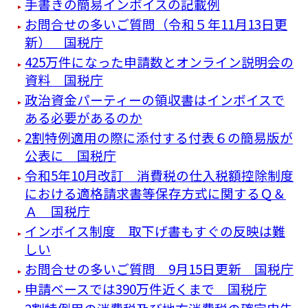
手書きの簡易インボイスの記載例
お問合せの多いご質問（令和５年11月13日更
新） 国税庁
425万件になった申請数とオンライン説明会の
資料 国税庁
政治資金パーティーの領収書はインボイスで
ある必要があるのか
2割特例適用の際に添付する付表６の簡易版が
公表に 国税庁
令和5年10月改訂 消費税の仕入税額控除制度
における適格請求書等保存方式に関するＱ＆
Ａ 国税庁
インボイス制度 取下げ書もすぐの反映は難
しい
お問合せの多いご質問 9月15日更新 国税庁
申請ベースでは390万件近くまで 国税庁