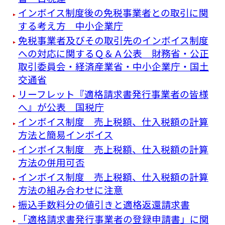
インボイス制度後の免税事業者との取引に関
する考え方 中小企業庁
免税事業者及びその取引先のインボイス制度
への対応に関するＱ＆Ａ公表 財務省・公正
取引委員会・経済産業省・中小企業庁・国土
交通省
リーフレット『適格請求書発⾏事業者の皆様
へ』が公表 国税庁
インボイス制度 売上税額、仕入税額の計算
方法と簡易インボイス
インボイス制度 売上税額、仕入税額の計算
方法の併用可否
インボイス制度 売上税額、仕入税額の計算
方法の組み合わせに注意
振込手数料分の値引きと適格返還請求書
「適格請求書発行事業者の登録申請書」に関