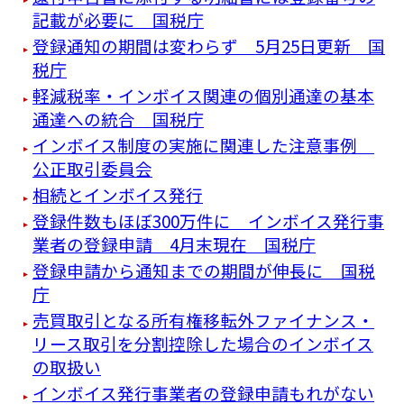
記載が必要に 国税庁
登録通知の期間は変わらず 5月25日更新 国
税庁
軽減税率・インボイス関連の個別通達の基本
通達への統合 国税庁
インボイス制度の実施に関連した注意事例
公正取引委員会
相続とインボイス発行
登録件数もほぼ300万件に インボイス発行事
業者の登録申請 4月末現在 国税庁
登録申請から通知までの期間が伸長に 国税
庁
売買取引となる所有権移転外ファイナンス・
リース取引を分割控除した場合のインボイス
の取扱い
インボイス発行事業者の登録申請もれがない