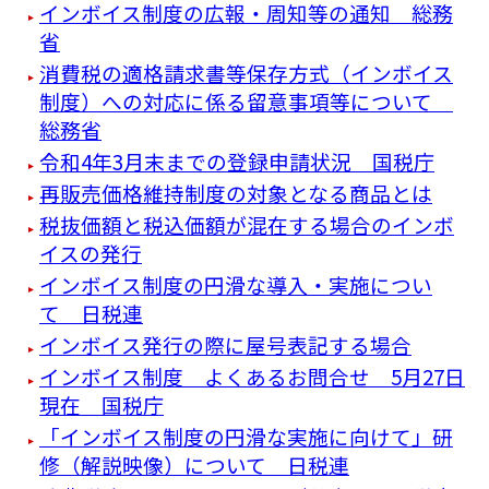
インボイス制度の広報・周知等の通知 総務
省
消費税の適格請求書等保存方式（インボイス
制度）への対応に係る留意事項等について
総務省
令和4年3月末までの登録申請状況 国税庁
再販売価格維持制度の対象となる商品とは
税抜価額と税込価額が混在する場合のインボ
イスの発行
インボイス制度の円滑な導入・実施につい
て 日税連
インボイス発行の際に屋号表記する場合
インボイス制度 よくあるお問合せ 5月27日
現在 国税庁
「インボイス制度の円滑な実施に向けて」研
修（解説映像）について 日税連