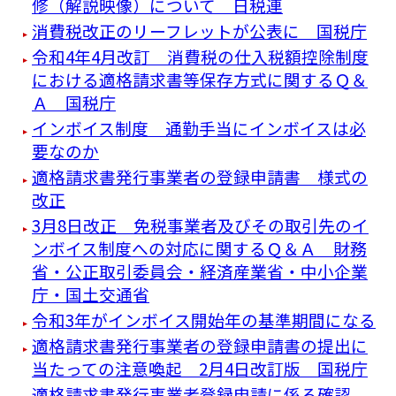
修（解説映像）について 日税連
消費税改正のリーフレットが公表に 国税庁
令和4年4月改訂 消費税の仕入税額控除制度
における適格請求書等保存方式に関するＱ＆
Ａ 国税庁
インボイス制度 通勤手当にインボイスは必
要なのか
適格請求書発行事業者の登録申請書 様式の
改正
3月8日改正 免税事業者及びその取引先のイ
ンボイス制度への対応に関するＱ＆Ａ 財務
省・公正取引委員会・経済産業省・中小企業
庁・国土交通省
令和3年がインボイス開始年の基準期間になる
適格請求書発行事業者の登録申請書の提出に
当たっての注意喚起 2月4日改訂版 国税庁
適格請求書発行事業者登録申請に係る確認