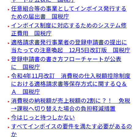
任意組合等の事業としてインボイス発行する
ための届出書 国税庁
インボイス制度に対応するためのシステム修
正費用 国税庁
適格請求書発行事業者の登録申請書の提出に
当たっての注意喚起 12月5日改訂版 国税庁
登録申請書の書き方フローチャートが公表
に 国税庁
令和4年11月改訂 消費税の仕入税額控除制度
における適格請求書等保存方式に関するＱ＆
Ａ 国税庁
消費税の納税額が売上税額の2割に？！ 免税
→課税へ切り替えた場合の負担軽減措置
今はじっと待つしかない
すべてインボイスの要件を満たす必要があるの
か