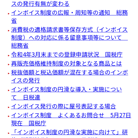
スの発行有無が変わる
インボイス制度の広報・周知等の通知 総務
省
消費税の適格請求書等保存方式（インボイス
制度）への対応に係る留意事項等について
総務省
令和4年3月末までの登録申請状況 国税庁
再販売価格維持制度の対象となる商品とは
税抜価額と税込価額が混在する場合のインボ
イスの発行
インボイス制度の円滑な導入・実施につい
て 日税連
インボイス発行の際に屋号表記する場合
インボイス制度 よくあるお問合せ 5月27日
現在 国税庁
「インボイス制度の円滑な実施に向けて」研