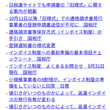
日税連サイトでも申請書の「旧様式」に関す
る案内が掲載
10月11日以降「旧様式」での適格請求書発行
事業者の登録申請書送信が不可に 国税庁
適格請求書等保存方式（インボイス制度）の
手引き 国税庁
登録通知書の様式変更
インボイス制度への事前準備の基本項目チェ
ックシート 国税庁
インボイス制度 よくあるお問合せ 8月31日
現在 国税庁
小規模事業者の6割強が、インボイス制度の準
備をしていないと回答 日商
値引きがいつのものかによって、返還インボイ
スの発行有無が変わる
値引きがいつのものかによって、返還インボイ