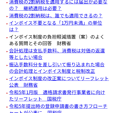
消費税の2割納税を適用するには届出が必要な
の？ 継続適用は必要？
消費税の2割納税は、誰でも適用できるの？
インボイス不要となる「1万円未満」の単位
は？
インボイス制度の負担軽減措置（案）のよく
ある質問とその回答 財務省
会計処理は支払手数料、消費税は対価の返還
等としたい場合
振込手数料分を差し引いて振り込まれた場合
の会計処理とインボイス制度と税制改正
インボイス制度の改正案についてリーフレット
公表 財務省
令和5年1月版 適格請求書発行事業者に向け
たリーフレット 国税庁
令和5年提出時の登録申請書の書き方フローチ
ャートが公表に 国税庁