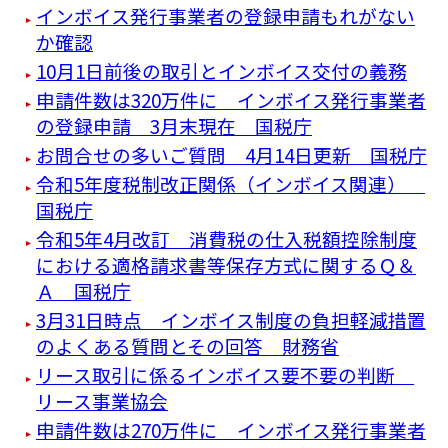
インボイス発行事業者の登録申請もれがない
か確認
10月1日前後の取引とインボイス交付の義務
申請件数は320万件に インボイス発行事業者
の登録申請 3月末現在 国税庁
お問合せの多いご質問 4月14日更新 国税庁
令和5年度税制改正関係（インボイス関連）
国税庁
令和5年4月改訂 消費税の仕入税額控除制度
における適格請求書等保存方式に関するＱ＆
Ａ 国税庁
3月31日時点 インボイス制度の負担軽減措置
のよくある質問とその回答 財務省
リース取引に係るインボイス要不要の判断
リース事業協会
申請件数は270万件に インボイス発行事業者