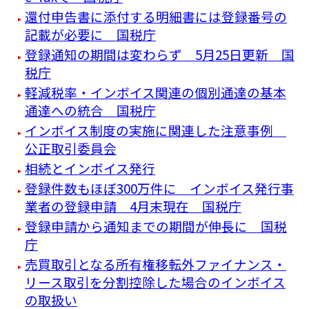
還付申告書に添付する明細書には登録番号の
記載が必要に 国税庁
登録通知の期間は変わらず 5月25日更新 国
税庁
軽減税率・インボイス関連の個別通達の基本
通達への統合 国税庁
インボイス制度の実施に関連した注意事例
公正取引委員会
相続とインボイス発行
登録件数もほぼ300万件に インボイス発行事
業者の登録申請 4月末現在 国税庁
登録申請から通知までの期間が伸長に 国税
庁
売買取引となる所有権移転外ファイナンス・
リース取引を分割控除した場合のインボイス
の取扱い