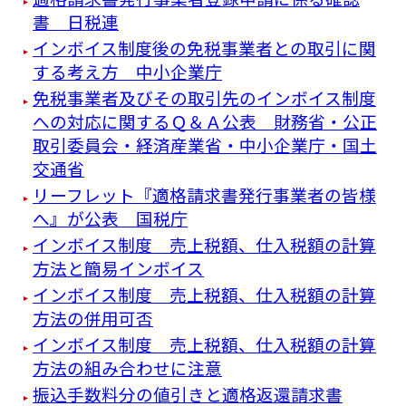
書 日税連
インボイス制度後の免税事業者との取引に関
する考え方 中小企業庁
免税事業者及びその取引先のインボイス制度
への対応に関するＱ＆Ａ公表 財務省・公正
取引委員会・経済産業省・中小企業庁・国土
交通省
リーフレット『適格請求書発⾏事業者の皆様
へ』が公表 国税庁
インボイス制度 売上税額、仕入税額の計算
方法と簡易インボイス
インボイス制度 売上税額、仕入税額の計算
方法の併用可否
インボイス制度 売上税額、仕入税額の計算
方法の組み合わせに注意
振込手数料分の値引きと適格返還請求書