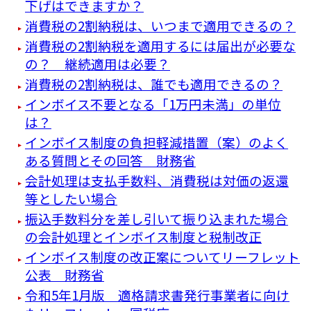
下げはできますか？
消費税の2割納税は、いつまで適用できるの？
消費税の2割納税を適用するには届出が必要な
の？ 継続適用は必要？
消費税の2割納税は、誰でも適用できるの？
インボイス不要となる「1万円未満」の単位
は？
インボイス制度の負担軽減措置（案）のよく
ある質問とその回答 財務省
会計処理は支払手数料、消費税は対価の返還
等としたい場合
振込手数料分を差し引いて振り込まれた場合
の会計処理とインボイス制度と税制改正
インボイス制度の改正案についてリーフレット
公表 財務省
令和5年1月版 適格請求書発行事業者に向け