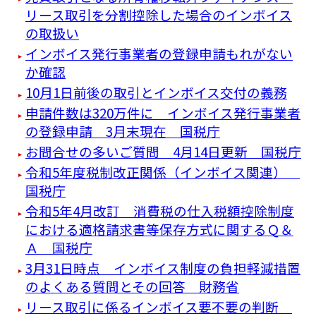
リース取引を分割控除した場合のインボイス
の取扱い
インボイス発行事業者の登録申請もれがない
か確認
10月1日前後の取引とインボイス交付の義務
申請件数は320万件に インボイス発行事業者
の登録申請 3月末現在 国税庁
お問合せの多いご質問 4月14日更新 国税庁
令和5年度税制改正関係（インボイス関連）
国税庁
令和5年4月改訂 消費税の仕入税額控除制度
における適格請求書等保存方式に関するＱ＆
Ａ 国税庁
3月31日時点 インボイス制度の負担軽減措置
のよくある質問とその回答 財務省
リース取引に係るインボイス要不要の判断