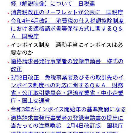
修（解説映像）について 日税連
消費税改正のリーフレットが公表に 国税庁
令和4年4月改訂 消費税の仕入税額控除制度
における適格請求書等保存方式に関するＱ＆
Ａ 国税庁
インボイス制度 通勤手当にインボイスは必
要なのか
適格請求書発行事業者の登録申請書 様式の
改正
3月8日改正 免税事業者及びその取引先のイ
ンボイス制度への対応に関するＱ＆Ａ 財務
省・公正取引委員会・経済産業省・中小企業
庁・国土交通省
令和3年がインボイス開始年の基準期間になる
適格請求書発行事業者の登録申請書の提出に
当たっての注意喚起 2月4日改訂版 国税庁