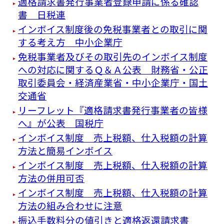
適格請求書発行事業者登録申請に係る確認
書 日税連
インボイス制度後の免税事業者との取引に関
する考え方 中小企業庁
免税事業者及びその取引先のインボイス制度
への対応に関するＱ＆Ａ公表 財務省・公正
取引委員会・経済産業省・中小企業庁・国土
交通省
リーフレット『適格請求書発⾏事業者の皆様
へ』が公表 国税庁
インボイス制度 売上税額、仕入税額の計算
方法と簡易インボイス
インボイス制度 売上税額、仕入税額の計算
方法の併用可否
インボイス制度 売上税額、仕入税額の計算
方法の組み合わせに注意
振込手数料分の値引きと適格返還請求書