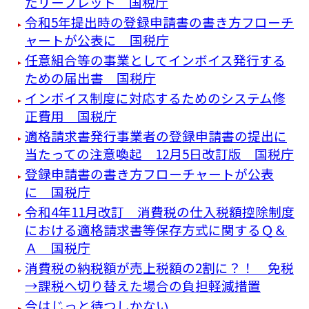
たリーフレット 国税庁
令和5年提出時の登録申請書の書き方フローチ
ャートが公表に 国税庁
任意組合等の事業としてインボイス発行する
ための届出書 国税庁
インボイス制度に対応するためのシステム修
正費用 国税庁
適格請求書発行事業者の登録申請書の提出に
当たっての注意喚起 12月5日改訂版 国税庁
登録申請書の書き方フローチャートが公表
に 国税庁
令和4年11月改訂 消費税の仕入税額控除制度
における適格請求書等保存方式に関するＱ＆
Ａ 国税庁
消費税の納税額が売上税額の2割に？！ 免税
→課税へ切り替えた場合の負担軽減措置
今はじっと待つしかない