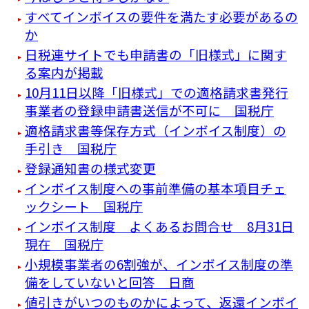
すべてインボイスの要件を満たす必要があるの
か
日税連サイトでも申請書の「旧様式」に関す
る案内が掲載
10月11日以降「旧様式」での適格請求書発行
事業者の登録申請書送信が不可に 国税庁
適格請求書等保存方式（インボイス制度）の
手引き 国税庁
登録通知書の様式変更
インボイス制度への事前準備の基本項目チェ
ックシート 国税庁
インボイス制度 よくあるお問合せ 8月31日
現在 国税庁
小規模事業者の6割強が、インボイス制度の準
備をしていないと回答 日商
値引きがいつのものかによって、返還インボイ