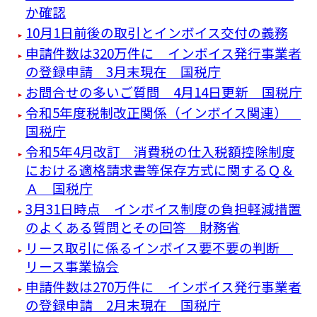
か確認
10月1日前後の取引とインボイス交付の義務
申請件数は320万件に インボイス発行事業者
の登録申請 3月末現在 国税庁
お問合せの多いご質問 4月14日更新 国税庁
令和5年度税制改正関係（インボイス関連）
国税庁
令和5年4月改訂 消費税の仕入税額控除制度
における適格請求書等保存方式に関するＱ＆
Ａ 国税庁
3月31日時点 インボイス制度の負担軽減措置
のよくある質問とその回答 財務省
リース取引に係るインボイス要不要の判断
リース事業協会
申請件数は270万件に インボイス発行事業者
の登録申請 2月末現在 国税庁