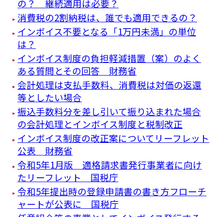
の？ 継続適用は必要？
消費税の2割納税は、誰でも適用できるの？
インボイス不要となる「1万円未満」の単位
は？
インボイス制度の負担軽減措置（案）のよく
ある質問とその回答 財務省
会計処理は支払手数料、消費税は対価の返還
等としたい場合
振込手数料分を差し引いて振り込まれた場合
の会計処理とインボイス制度と税制改正
インボイス制度の改正案についてリーフレット
公表 財務省
令和5年1月版 適格請求書発行事業者に向け
たリーフレット 国税庁
令和5年提出時の登録申請書の書き方フローチ
ャートが公表に 国税庁