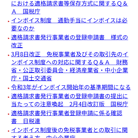
における適格請求書等保存方式に関するＱ＆
Ａ 国税庁
インボイス制度 通勤手当にインボイスは必
要なのか
適格請求書発行事業者の登録申請書 様式の
改正
3月8日改正 免税事業者及びその取引先のイ
ンボイス制度への対応に関するＱ＆Ａ 財務
省・公正取引委員会・経済産業省・中小企業
庁・国土交通省
令和3年がインボイス開始年の基準期間になる
適格請求書発行事業者の登録申請書の提出に
当たっての注意喚起 2月4日改訂版 国税庁
適格請求書発行事業者登録申請に係る確認
書 日税連
インボイス制度後の免税事業者との取引に関
する考え方 中小企業庁