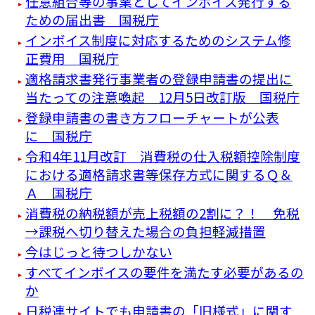
任意組合等の事業としてインボイス発行する
ための届出書 国税庁
インボイス制度に対応するためのシステム修
正費用 国税庁
適格請求書発行事業者の登録申請書の提出に
当たっての注意喚起 12月5日改訂版 国税庁
登録申請書の書き方フローチャートが公表
に 国税庁
令和4年11月改訂 消費税の仕入税額控除制度
における適格請求書等保存方式に関するＱ＆
Ａ 国税庁
消費税の納税額が売上税額の2割に？！ 免税
→課税へ切り替えた場合の負担軽減措置
今はじっと待つしかない
すべてインボイスの要件を満たす必要があるの
か
日税連サイトでも申請書の「旧様式」に関す