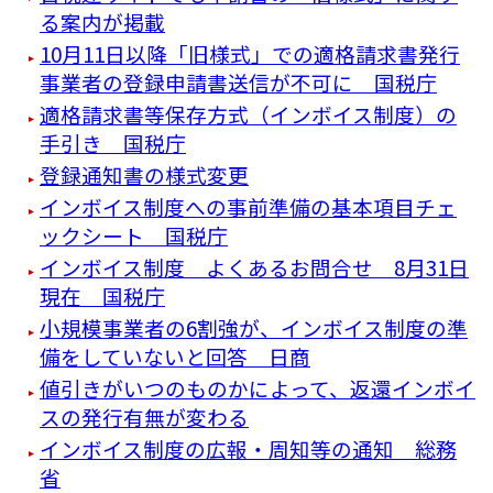
る案内が掲載
10月11日以降「旧様式」での適格請求書発行
事業者の登録申請書送信が不可に 国税庁
適格請求書等保存方式（インボイス制度）の
手引き 国税庁
登録通知書の様式変更
インボイス制度への事前準備の基本項目チェ
ックシート 国税庁
インボイス制度 よくあるお問合せ 8月31日
現在 国税庁
小規模事業者の6割強が、インボイス制度の準
備をしていないと回答 日商
値引きがいつのものかによって、返還インボイ
スの発行有無が変わる
インボイス制度の広報・周知等の通知 総務
省