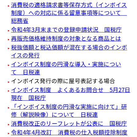
消費税の適格請求書等保存方式（インボイス
制度）への対応に係る留意事項等について
総務省
令和4年3月末までの登録申請状況 国税庁
再販売価格維持制度の対象となる商品とは
税抜価額と税込価額が混在する場合のインボ
イスの発行
インボイス制度の円滑な導入・実施につい
て 日税連
インボイス発行の際に屋号表記する場合
インボイス制度 よくあるお問合せ 5月27日
現在 国税庁
「インボイス制度の円滑な実施に向けて」研
修（解説映像）について 日税連
消費税改正のリーフレットが公表に 国税庁
令和4年4月改訂 消費税の仕入税額控除制度