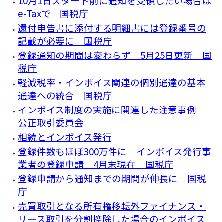
10月1日スタート前に通知を受領したい場合は
e-Taxで 国税庁
還付申告書に添付する明細書には登録番号の
記載が必要に 国税庁
登録通知の期間は変わらず 5月25日更新 国
税庁
軽減税率・インボイス関連の個別通達の基本
通達への統合 国税庁
インボイス制度の実施に関連した注意事例
公正取引委員会
相続とインボイス発行
登録件数もほぼ300万件に インボイス発行事
業者の登録申請 4月末現在 国税庁
登録申請から通知までの期間が伸長に 国税
庁
売買取引となる所有権移転外ファイナンス・
リース取引を分割控除した場合のインボイス