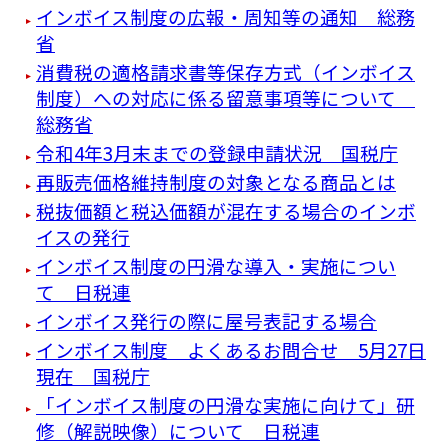
インボイス制度の広報・周知等の通知 総務
省
消費税の適格請求書等保存方式（インボイス
制度）への対応に係る留意事項等について
総務省
令和4年3月末までの登録申請状況 国税庁
再販売価格維持制度の対象となる商品とは
税抜価額と税込価額が混在する場合のインボ
イスの発行
インボイス制度の円滑な導入・実施につい
て 日税連
インボイス発行の際に屋号表記する場合
インボイス制度 よくあるお問合せ 5月27日
現在 国税庁
「インボイス制度の円滑な実施に向けて」研
修（解説映像）について 日税連