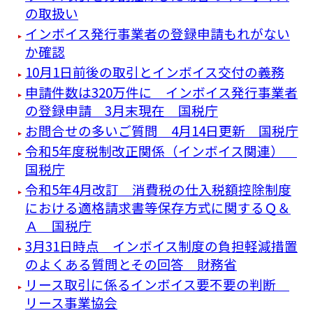
の取扱い
インボイス発行事業者の登録申請もれがない
か確認
10月1日前後の取引とインボイス交付の義務
申請件数は320万件に インボイス発行事業者
の登録申請 3月末現在 国税庁
お問合せの多いご質問 4月14日更新 国税庁
令和5年度税制改正関係（インボイス関連）
国税庁
令和5年4月改訂 消費税の仕入税額控除制度
における適格請求書等保存方式に関するＱ＆
Ａ 国税庁
3月31日時点 インボイス制度の負担軽減措置
のよくある質問とその回答 財務省
リース取引に係るインボイス要不要の判断
リース事業協会