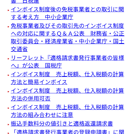
書 日税連
インボイス制度後の免税事業者との取引に関
する考え方 中小企業庁
免税事業者及びその取引先のインボイス制度
への対応に関するＱ＆Ａ公表 財務省・公正
取引委員会・経済産業省・中小企業庁・国土
交通省
リーフレット『適格請求書発⾏事業者の皆様
へ』が公表 国税庁
インボイス制度 売上税額、仕入税額の計算
方法と簡易インボイス
インボイス制度 売上税額、仕入税額の計算
方法の併用可否
インボイス制度 売上税額、仕入税額の計算
方法の組み合わせに注意
振込手数料分の値引きと適格返還請求書
「適格請求書発行事業者の登録申請書」に関