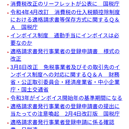
消費税改正のリーフレットが公表に 国税庁
令和4年4月改訂 消費税の仕入税額控除制度
における適格請求書等保存方式に関するＱ＆
Ａ 国税庁
インボイス制度 通勤手当にインボイスは必
要なのか
適格請求書発行事業者の登録申請書 様式の
改正
3月8日改正 免税事業者及びその取引先のイ
ンボイス制度への対応に関するＱ＆Ａ 財務
省・公正取引委員会・経済産業省・中小企業
庁・国土交通省
令和3年がインボイス開始年の基準期間になる
適格請求書発行事業者の登録申請書の提出に
当たっての注意喚起 2月4日改訂版 国税庁
適格請求書発行事業者登録申請に係る確認