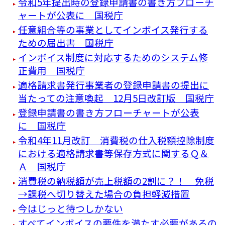
令和5年提出時の登録申請書の書き方フローチ
ャートが公表に 国税庁
任意組合等の事業としてインボイス発行する
ための届出書 国税庁
インボイス制度に対応するためのシステム修
正費用 国税庁
適格請求書発行事業者の登録申請書の提出に
当たっての注意喚起 12月5日改訂版 国税庁
登録申請書の書き方フローチャートが公表
に 国税庁
令和4年11月改訂 消費税の仕入税額控除制度
における適格請求書等保存方式に関するＱ＆
Ａ 国税庁
消費税の納税額が売上税額の2割に？！ 免税
→課税へ切り替えた場合の負担軽減措置
今はじっと待つしかない
すべてインボイスの要件を満たす必要があるの