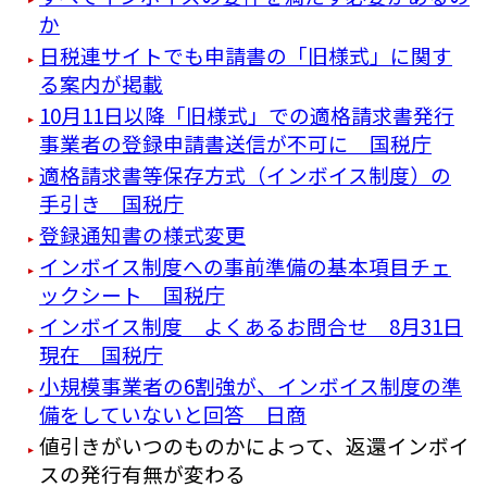
か
日税連サイトでも申請書の「旧様式」に関す
る案内が掲載
10月11日以降「旧様式」での適格請求書発行
事業者の登録申請書送信が不可に 国税庁
適格請求書等保存方式（インボイス制度）の
手引き 国税庁
登録通知書の様式変更
インボイス制度への事前準備の基本項目チェ
ックシート 国税庁
インボイス制度 よくあるお問合せ 8月31日
現在 国税庁
小規模事業者の6割強が、インボイス制度の準
備をしていないと回答 日商
値引きがいつのものかによって、返還インボイ
スの発行有無が変わる