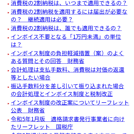
消費税の2割納税は、いつまで適用できるの？
消費税の2割納税を適用するには届出が必要な
の？ 継続適用は必要？
消費税の2割納税は、誰でも適用できるの？
インボイス不要となる「1万円未満」の単位
は？
インボイス制度の負担軽減措置（案）のよく
ある質問とその回答 財務省
会計処理は支払手数料、消費税は対価の返還
等としたい場合
振込手数料分を差し引いて振り込まれた場合
の会計処理とインボイス制度と税制改正
インボイス制度の改正案についてリーフレット
公表 財務省
令和5年1月版 適格請求書発行事業者に向け
たリーフレット 国税庁