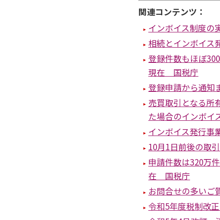
関連コンテンツ：
インボイス制度の
相続とインボイス
登録件数もほぼ30
現在 国税庁
登録申請から通知
売買取引となる所
た場合のインボイ
インボイス発行事
10月1日前後の取
申請件数は320万
在 国税庁
お問合せの多いご質
令和5年度税制改