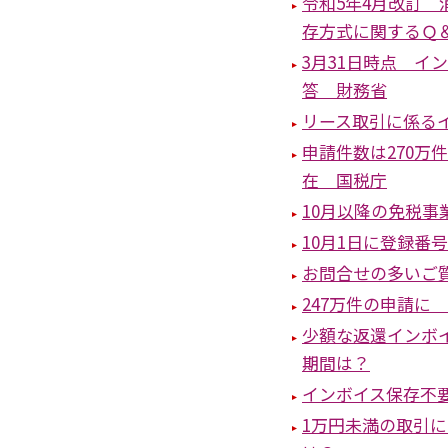
令和5年4月改訂
存方式に関するＱ
3月31日時点 イ
答 財務省
リース取引に係る
申請件数は270万
在 国税庁
10月以降の免税
10月1日に登録番
お問合せの多いご質
247万件の申請に
少額な返還インボ
期間は？
インボイス保存不
1万円未満の取引