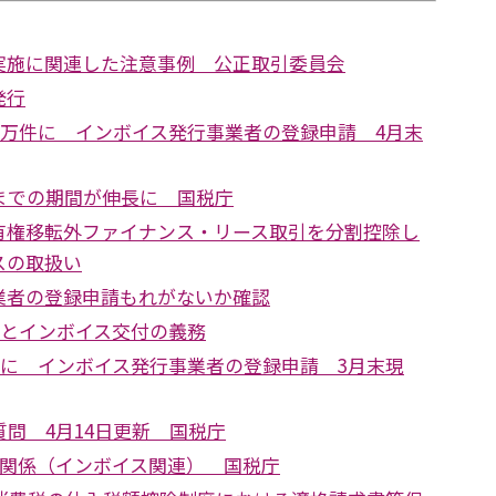
実施に関連した注意事例 公正取引委員会
発行
0万件に インボイス発行事業者の登録申請 4月末
までの期間が伸長に 国税庁
有権移転外ファイナンス・リース取引を分割控除し
スの取扱い
業者の登録申請もれがないか確認
引とインボイス交付の義務
件に インボイス発行事業者の登録申請 3月末現
問 4月14日更新 国税庁
正関係（インボイス関連） 国税庁