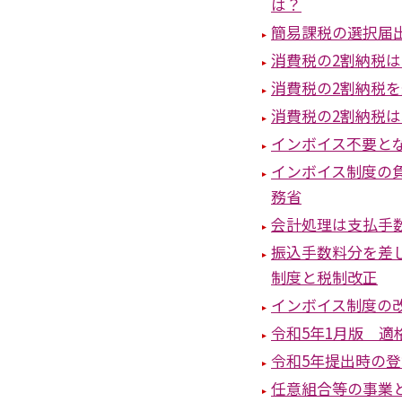
は？
簡易課税の選択届
消費税の2割納税
消費税の2割納税
消費税の2割納税
インボイス不要と
インボイス制度の
務省
会計処理は支払手
振込手数料分を差
制度と税制改正
インボイス制度の
令和5年1月版 
令和5年提出時の
任意組合等の事業