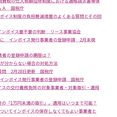
 消費税の仕入税額控除制度における適格請求書等保
＆Ａ 国税庁
ンボイス制度の負担軽減措置のよくある質問とその回
インボイス要不要の判断 リース事業協会
件に インボイス発行事業者の登録申請 2月末現
事業者の登録申請の期限は？
号が分からない場合の対処方法
問 2月28日更新 国税庁
 インボイス発行事業者の登録申請 国税庁
イスの交付義務免除の対象事業者・対象取引・適用
要の「1万円未満の取引」。適用はいつまで可能？
についてインボイスの保存しなくてもよい事業者と