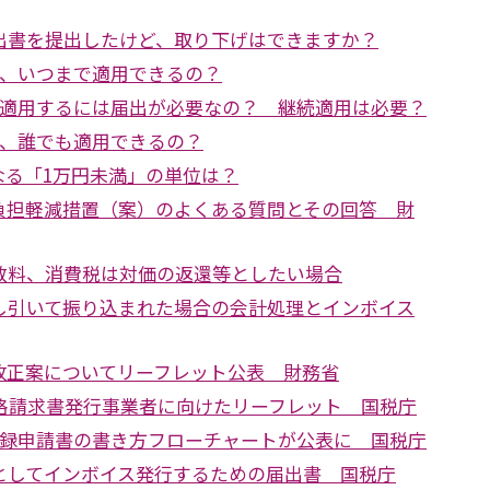
出書を提出したけど、取り下げはできますか？
は、いつまで適用できるの？
を適用するには届出が必要なの？ 継続適用は必要？
は、誰でも適用できるの？
なる「1万円未満」の単位は？
負担軽減措置（案）のよくある質問とその回答 財
数料、消費税は対価の返還等としたい場合
し引いて振り込まれた場合の会計処理とインボイス
改正案についてリーフレット公表 財務省
適格請求書発行事業者に向けたリーフレット 国税庁
登録申請書の書き方フローチャートが公表に 国税庁
としてインボイス発行するための届出書 国税庁