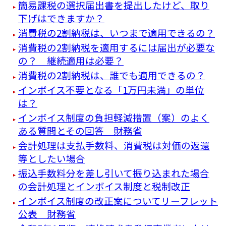
簡易課税の選択届出書を提出したけど、取り
下げはできますか？
消費税の2割納税は、いつまで適用できるの？
消費税の2割納税を適用するには届出が必要な
の？ 継続適用は必要？
消費税の2割納税は、誰でも適用できるの？
インボイス不要となる「1万円未満」の単位
は？
インボイス制度の負担軽減措置（案）のよく
ある質問とその回答 財務省
会計処理は支払手数料、消費税は対価の返還
等としたい場合
振込手数料分を差し引いて振り込まれた場合
の会計処理とインボイス制度と税制改正
インボイス制度の改正案についてリーフレット
公表 財務省