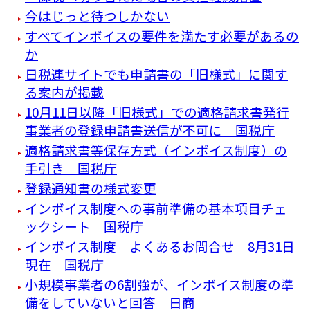
今はじっと待つしかない
すべてインボイスの要件を満たす必要があるの
か
日税連サイトでも申請書の「旧様式」に関す
る案内が掲載
10月11日以降「旧様式」での適格請求書発行
事業者の登録申請書送信が不可に 国税庁
適格請求書等保存方式（インボイス制度）の
手引き 国税庁
登録通知書の様式変更
インボイス制度への事前準備の基本項目チェ
ックシート 国税庁
インボイス制度 よくあるお問合せ 8月31日
現在 国税庁
小規模事業者の6割強が、インボイス制度の準
備をしていないと回答 日商