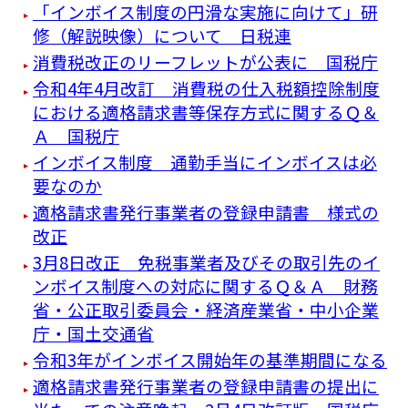
「インボイス制度の円滑な実施に向けて」研
修（解説映像）について 日税連
消費税改正のリーフレットが公表に 国税庁
令和4年4月改訂 消費税の仕入税額控除制度
における適格請求書等保存方式に関するＱ＆
Ａ 国税庁
インボイス制度 通勤手当にインボイスは必
要なのか
適格請求書発行事業者の登録申請書 様式の
改正
3月8日改正 免税事業者及びその取引先のイ
ンボイス制度への対応に関するＱ＆Ａ 財務
省・公正取引委員会・経済産業省・中小企業
庁・国土交通省
令和3年がインボイス開始年の基準期間になる
適格請求書発行事業者の登録申請書の提出に