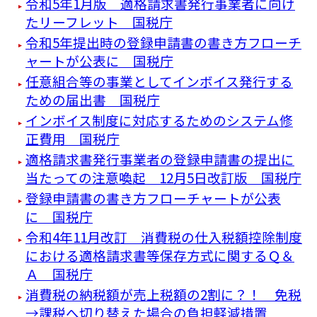
令和5年1月版 適格請求書発行事業者に向け
たリーフレット 国税庁
令和5年提出時の登録申請書の書き方フローチ
ャートが公表に 国税庁
任意組合等の事業としてインボイス発行する
ための届出書 国税庁
インボイス制度に対応するためのシステム修
正費用 国税庁
適格請求書発行事業者の登録申請書の提出に
当たっての注意喚起 12月5日改訂版 国税庁
登録申請書の書き方フローチャートが公表
に 国税庁
令和4年11月改訂 消費税の仕入税額控除制度
における適格請求書等保存方式に関するＱ＆
Ａ 国税庁
消費税の納税額が売上税額の2割に？！ 免税
→課税へ切り替えた場合の負担軽減措置