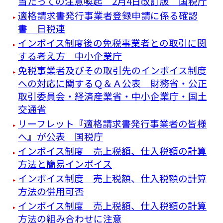
当たっての注意喚起 2月4日改訂版 国税庁
適格請求書発行事業者登録申請に係る確認
書 日税連
インボイス制度後の免税事業者との取引に関
する考え方 中小企業庁
免税事業者及びその取引先のインボイス制度
への対応に関するＱ＆Ａ公表 財務省・公正
取引委員会・経済産業省・中小企業庁・国土
交通省
リーフレット『適格請求書発⾏事業者の皆様
へ』が公表 国税庁
インボイス制度 売上税額、仕入税額の計算
方法と簡易インボイス
インボイス制度 売上税額、仕入税額の計算
方法の併用可否
インボイス制度 売上税額、仕入税額の計算
方法の組み合わせに注意