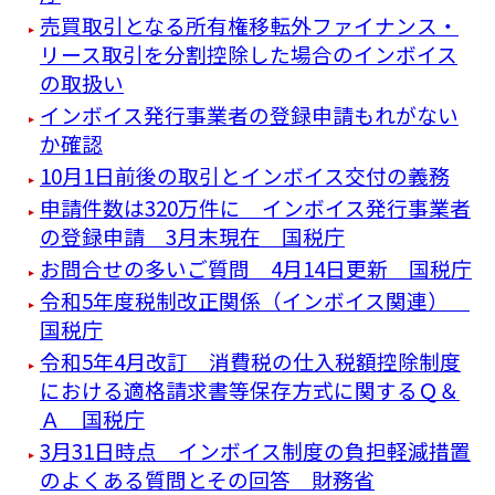
売買取引となる所有権移転外ファイナンス・
リース取引を分割控除した場合のインボイス
の取扱い
インボイス発行事業者の登録申請もれがない
か確認
10月1日前後の取引とインボイス交付の義務
申請件数は320万件に インボイス発行事業者
の登録申請 3月末現在 国税庁
お問合せの多いご質問 4月14日更新 国税庁
令和5年度税制改正関係（インボイス関連）
国税庁
令和5年4月改訂 消費税の仕入税額控除制度
における適格請求書等保存方式に関するＱ＆
Ａ 国税庁
3月31日時点 インボイス制度の負担軽減措置
のよくある質問とその回答 財務省