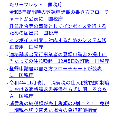
たリーフレット 国税庁
令和5年提出時の登録申請書の書き方フローチ
ャートが公表に 国税庁
任意組合等の事業としてインボイス発行する
ための届出書 国税庁
インボイス制度に対応するためのシステム修
正費用 国税庁
適格請求書発行事業者の登録申請書の提出に
当たっての注意喚起 12月5日改訂版 国税庁
登録申請書の書き方フローチャートが公表
に 国税庁
令和4年11月改訂 消費税の仕入税額控除制度
における適格請求書等保存方式に関するＱ＆
Ａ 国税庁
消費税の納税額が売上税額の2割に？！ 免税
→課税へ切り替えた場合の負担軽減措置