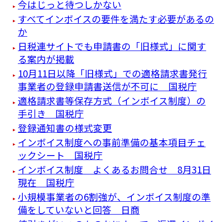
今はじっと待つしかない
すべてインボイスの要件を満たす必要があるの
か
日税連サイトでも申請書の「旧様式」に関す
る案内が掲載
10月11日以降「旧様式」での適格請求書発行
事業者の登録申請書送信が不可に 国税庁
適格請求書等保存方式（インボイス制度）の
手引き 国税庁
登録通知書の様式変更
インボイス制度への事前準備の基本項目チェ
ックシート 国税庁
インボイス制度 よくあるお問合せ 8月31日
現在 国税庁
小規模事業者の6割強が、インボイス制度の準
備をしていないと回答 日商