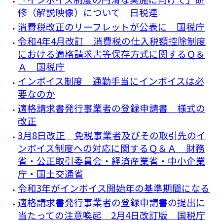
修（解説映像）について 日税連
消費税改正のリーフレットが公表に 国税庁
令和4年4月改訂 消費税の仕入税額控除制度
における適格請求書等保存方式に関するＱ＆
Ａ 国税庁
インボイス制度 通勤手当にインボイスは必
要なのか
適格請求書発行事業者の登録申請書 様式の
改正
3月8日改正 免税事業者及びその取引先のイ
ンボイス制度への対応に関するＱ＆Ａ 財務
省・公正取引委員会・経済産業省・中小企業
庁・国土交通省
令和3年がインボイス開始年の基準期間になる
適格請求書発行事業者の登録申請書の提出に
当たっての注意喚起 2月4日改訂版 国税庁