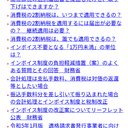
下げはできますか？
消費税の2割納税は、いつまで適用できるの？
消費税の2割納税を適用するには届出が必要な
の？ 継続適用は必要？
消費税の2割納税は、誰でも適用できるの？
インボイス不要となる「1万円未満」の単位
は？
インボイス制度の負担軽減措置（案）のよく
ある質問とその回答 財務省
会計処理は支払手数料、消費税は対価の返還
等としたい場合
振込手数料分を差し引いて振り込まれた場合
の会計処理とインボイス制度と税制改正
インボイス制度の改正案についてリーフレット
公表 財務省
令和5年1月版 適格請求書発行事業者に向け