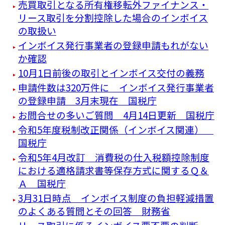
売買取引となる所有権移転外ファイナンス・
リース取引を分割控除した場合のインボイス
の取扱い
インボイス発行事業者の登録申請もれがない
か確認
10月1日前後の取引とインボイス交付の義務
申請件数は320万件に インボイス発行事業者
の登録申請 3月末現在 国税庁
お問合せの多いご質問 4月14日更新 国税庁
令和5年度税制改正関係（インボイス関連）
国税庁
令和5年4月改訂 消費税の仕入税額控除制度
における適格請求書等保存方式に関するＱ＆
Ａ 国税庁
3月31日時点 インボイス制度の負担軽減措置
のよくある質問とその回答 財務省