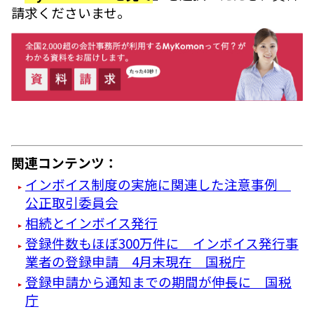
請求くださいませ。
関連コンテンツ：
インボイス制度の実施に関連した注意事例
公正取引委員会
相続とインボイス発行
登録件数もほぼ300万件に インボイス発行事
業者の登録申請 4月末現在 国税庁
登録申請から通知までの期間が伸長に 国税
庁