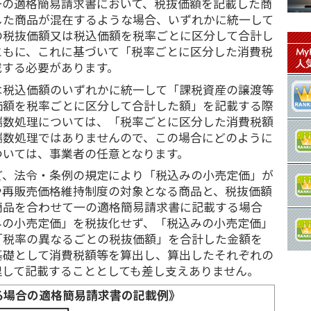
一の適格簡易請求書において、税抜価額を記載した商
した商品が混在するような場合、いずれかに統一して
の税抜価額又は税込価額を税率ごとに区分して合計し
ともに、これに基づいて「税率ごとに区分した消費税
載する必要があります。
は税込価額のいずれかに統一して「課税資産の譲渡等
価額を税率ごとに区分して合計した額」を記載する際
端数処理については、「税率ごとに区分した消費税額
端数処理ではありませんので、この場合にどのように
ついては、事業者の任意となります。
ど、法令・条例の規定により「税込みの小売定価」が
や再販売価格維持制度の対象となる商品と、税抜価額
商品を合わせて一の適格簡易請求書に記載する場合
みの小売定価」を税抜化せず、「税込みの小売定価」
「税率の異なるごとの税抜価額」を合計した金額を
基礎として消費税額等を算出し、算出したそれぞれの
理して記載することとしても差し支えありません。
る場合の適格簡易請求書の記載例》