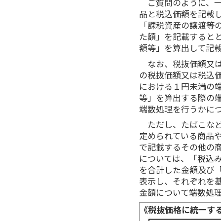
ご質問のように、
品と税込価額を記載
「課税資産の譲渡等
た額」を記載すると
額等」を算出して記
なお、税抜価額又
の税抜価額又は税込
における１円未満の
等」を算出する際の
端数処理を行うかに
ただし、たばこな
定められている商品
で記載するその他の
については、「税込
を合計した金額及び
表示し、それぞれを
金額について端数処
《税抜価格に統一す