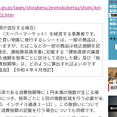
.go.jp/taxes/shiraberu/zeimokubetsu/shohi/kei
01.htm
額が混在する場合）
売業（スーパーマーケット）を経営する事業者です。
で買い物客に発行するレシートは、一般の商品は、
いますが、たばこなどの一部の商品は税込価額を記
場合、適格簡易請求書に記載する「課税資産の譲渡
込価額を税率ごとに区分して合計した額」及び「税
費税額等」は、どのように算出すればよいのです
追加】【令和４年４月改訂】
事項である消費税額等に１円未満の端数が生じる場
書につき、税率ごとに１回の端数処理を行う必要があ
10、インボイス通達３－12）。この取扱いについて
に消費税額の記載を行う場合についても同様です。