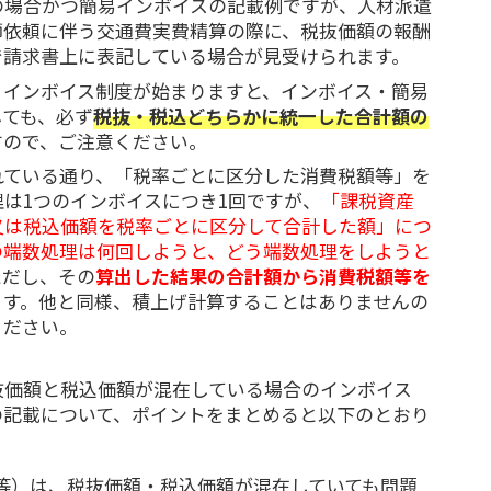
の場合かつ簡易インボイスの記載例ですが、人材派遣
師依頼に伴う交通費実費精算の際に、税抜価額の報酬
で請求書上に表記している場合が見受けられます。
、インボイス制度が始まりますと、インボイス・簡易
しても、必ず
税抜・税込どちらかに統一した合計額の
すので、ご注意ください。
れている通り、「税率ごとに区分した消費税額等」を
は1つのインボイスにつき1回ですが、
「課税資産
又は税込価額を税率ごとに区分して合計した額」につ
の端数処理は何回しようと、どう端数処理をしようと
ただし、その
算出した結果の合計額から消費税額等を
ます。他と同様、積上げ計算することはありませんの
ください。
抜価額と税込価額が混在している場合のインボイス
の記載について、ポイントをまとめると以下のとおり
等）は、税抜価額・税込価額が混在していても問題