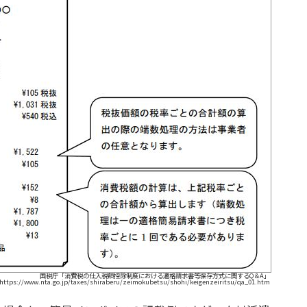
国税庁「消費税の仕入税額控除制度における適格請求書等保存方式に関するQ＆A」
https://www.nta.go.jp/taxes/shiraberu/zeimokubetsu/shohi/keigenzeiritsu/qa_01.htm