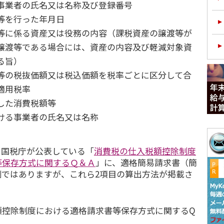
事業者の氏名又は名称及び登録番号
等を行った年月日
等に係る資産又は役務の内容（課税資産の譲渡等が
譲渡等である場合には、資産の内容及び軽減対象資
る旨）
等の税抜価額又は税込価額を税率ごとに区分して合
適用税率
した消費税額等
ける事業者の氏名又は名称
、国税庁が公表している「
消費税の仕入税額控除制度
等保存方式に関するＱ＆Ａ
」に、適格簡易請求書（簡
例ではありますが、これら2項目の算出方法が掲載さ
額控除制度における適格請求書等保存方式に関するQ