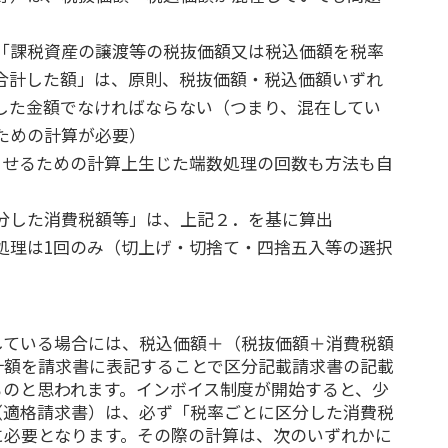
「課税資産の譲渡等の税抜価額又は税込価額を税率
合計した額」は、原則、税抜価額・税込価額いずれ
した金額でなければならない（つまり、混在してい
ための計算が必要）
させるための計算上生じた端数処理の回数も方法も自
分した消費税額等」は、上記２．を基に算出
処理は1回のみ（切上げ・切捨て・四捨五入等の選択
している場合には、税込価額＋（税抜価額＋消費税額
計額を請求書に表記することで区分記載請求書の記載
ものと思われます。インボイス制度が開始すると、少
（適格請求書）は、必ず「税率ごとに区分した消費税
に必要となります。その際の計算は、次のいずれかに