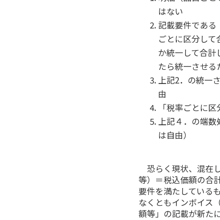
はない
記載要件である
ごとに区分して
か統一して合計
たら統一させる
上記2．の統一
由
「税率ごとに区
上記４．の端数
は自由）
恐らく現状、混在
等）＝税込価額の合
要件を満たしている
なくともインボイス
額等」の記載が新た