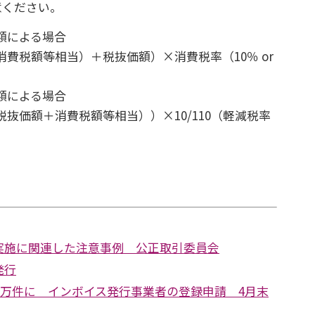
意ください。
額による場合
費税額等相当）＋税抜価額）×消費税率（10％ or
額による場合
抜価額＋消費税額等相当））×10/110（軽減税率
）
実施に関連した注意事例 公正取引委員会
発行
0万件に インボイス発行事業者の登録申請 4月末