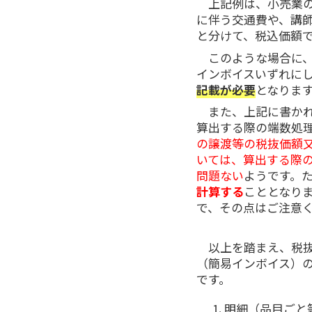
上記例は、小売業
に伴う交通費や、講
と分けて、税込価額
このような場合に
インボイスいずれに
記載が必要
となりま
また、上記に書か
算出する際の端数処理
の譲渡等の税抜価額
いては、算出する際
問題ない
ようです。
計算する
こととなり
で、その点はご注意
以上を踏まえ、税
（簡易インボイス）
です。
明細（品目ごと