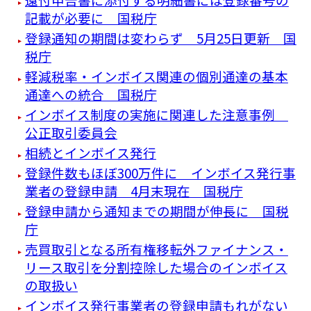
記載が必要に 国税庁
登録通知の期間は変わらず 5月25日更新 国
税庁
軽減税率・インボイス関連の個別通達の基本
通達への統合 国税庁
インボイス制度の実施に関連した注意事例
公正取引委員会
相続とインボイス発行
登録件数もほぼ300万件に インボイス発行事
業者の登録申請 4月末現在 国税庁
登録申請から通知までの期間が伸長に 国税
庁
売買取引となる所有権移転外ファイナンス・
リース取引を分割控除した場合のインボイス
の取扱い
インボイス発行事業者の登録申請もれがない