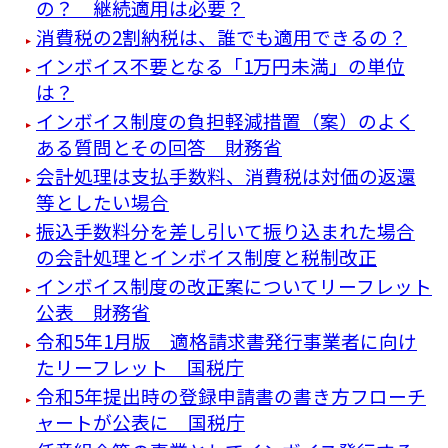
の？ 継続適用は必要？
消費税の2割納税は、誰でも適用できるの？
インボイス不要となる「1万円未満」の単位
は？
インボイス制度の負担軽減措置（案）のよく
ある質問とその回答 財務省
会計処理は支払手数料、消費税は対価の返還
等としたい場合
振込手数料分を差し引いて振り込まれた場合
の会計処理とインボイス制度と税制改正
インボイス制度の改正案についてリーフレット
公表 財務省
令和5年1月版 適格請求書発行事業者に向け
たリーフレット 国税庁
令和5年提出時の登録申請書の書き方フローチ
ャートが公表に 国税庁