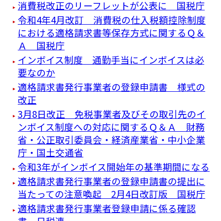
消費税改正のリーフレットが公表に 国税庁
令和4年4月改訂 消費税の仕入税額控除制度
における適格請求書等保存方式に関するＱ＆
Ａ 国税庁
インボイス制度 通勤手当にインボイスは必
要なのか
適格請求書発行事業者の登録申請書 様式の
改正
3月8日改正 免税事業者及びその取引先のイ
ンボイス制度への対応に関するＱ＆Ａ 財務
省・公正取引委員会・経済産業省・中小企業
庁・国土交通省
令和3年がインボイス開始年の基準期間になる
適格請求書発行事業者の登録申請書の提出に
当たっての注意喚起 2月4日改訂版 国税庁
適格請求書発行事業者登録申請に係る確認
書 日税連