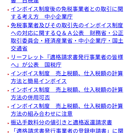
インボイス制度後の免税事業者との取引に関
する考え方 中小企業庁
免税事業者及びその取引先のインボイス制度
への対応に関するＱ＆Ａ公表 財務省・公正
取引委員会・経済産業省・中小企業庁・国土
交通省
リーフレット『適格請求書発⾏事業者の皆様
へ』が公表 国税庁
インボイス制度 売上税額、仕入税額の計算
方法と簡易インボイス
インボイス制度 売上税額、仕入税額の計算
方法の併用可否
インボイス制度 売上税額、仕入税額の計算
方法の組み合わせに注意
振込手数料分の値引きと適格返還請求書
「適格請求書発行事業者の登録申請書」に関