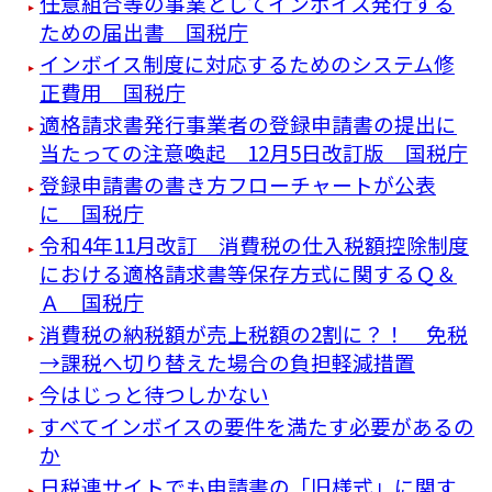
任意組合等の事業としてインボイス発行する
ための届出書 国税庁
インボイス制度に対応するためのシステム修
正費用 国税庁
適格請求書発行事業者の登録申請書の提出に
当たっての注意喚起 12月5日改訂版 国税庁
登録申請書の書き方フローチャートが公表
に 国税庁
令和4年11月改訂 消費税の仕入税額控除制度
における適格請求書等保存方式に関するＱ＆
Ａ 国税庁
消費税の納税額が売上税額の2割に？！ 免税
→課税へ切り替えた場合の負担軽減措置
今はじっと待つしかない
すべてインボイスの要件を満たす必要があるの
か
日税連サイトでも申請書の「旧様式」に関す