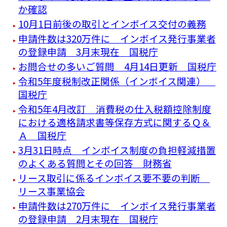
か確認
10月1日前後の取引とインボイス交付の義務
申請件数は320万件に インボイス発行事業者
の登録申請 3月末現在 国税庁
お問合せの多いご質問 4月14日更新 国税庁
令和5年度税制改正関係（インボイス関連）
国税庁
令和5年4月改訂 消費税の仕入税額控除制度
における適格請求書等保存方式に関するＱ＆
Ａ 国税庁
3月31日時点 インボイス制度の負担軽減措置
のよくある質問とその回答 財務省
リース取引に係るインボイス要不要の判断
リース事業協会
申請件数は270万件に インボイス発行事業者
の登録申請 2月末現在 国税庁