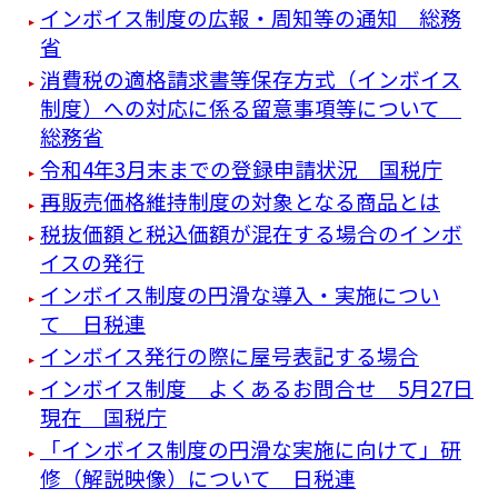
インボイス制度の広報・周知等の通知 総務
省
消費税の適格請求書等保存方式（インボイス
制度）への対応に係る留意事項等について
総務省
令和4年3月末までの登録申請状況 国税庁
再販売価格維持制度の対象となる商品とは
税抜価額と税込価額が混在する場合のインボ
イスの発行
インボイス制度の円滑な導入・実施につい
て 日税連
インボイス発行の際に屋号表記する場合
インボイス制度 よくあるお問合せ 5月27日
現在 国税庁
「インボイス制度の円滑な実施に向けて」研
修（解説映像）について 日税連