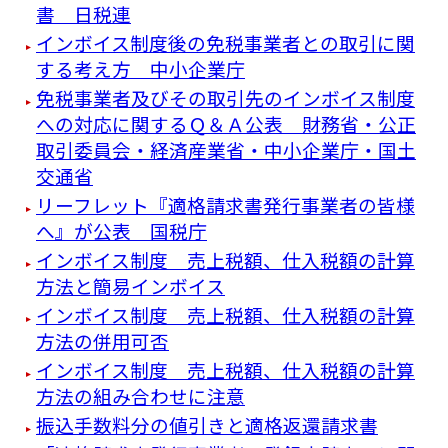
書 日税連
インボイス制度後の免税事業者との取引に関
する考え方 中小企業庁
免税事業者及びその取引先のインボイス制度
への対応に関するＱ＆Ａ公表 財務省・公正
取引委員会・経済産業省・中小企業庁・国土
交通省
リーフレット『適格請求書発⾏事業者の皆様
へ』が公表 国税庁
インボイス制度 売上税額、仕入税額の計算
方法と簡易インボイス
インボイス制度 売上税額、仕入税額の計算
方法の併用可否
インボイス制度 売上税額、仕入税額の計算
方法の組み合わせに注意
振込手数料分の値引きと適格返還請求書