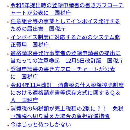
令和5年提出時の登録申請書の書き方フローチ
ャートが公表に 国税庁
任意組合等の事業としてインボイス発行する
ための届出書 国税庁
インボイス制度に対応するためのシステム修
正費用 国税庁
適格請求書発行事業者の登録申請書の提出に
当たっての注意喚起 12月5日改訂版 国税庁
登録申請書の書き方フローチャートが公表
に 国税庁
令和4年11月改訂 消費税の仕入税額控除制度
における適格請求書等保存方式に関するＱ＆
Ａ 国税庁
消費税の納税額が売上税額の2割に？！ 免税
→課税へ切り替えた場合の負担軽減措置
今はじっと待つしかない