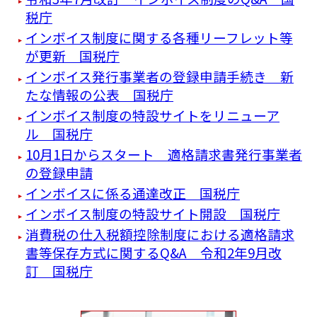
税庁
インボイス制度に関する各種リーフレット等
が更新 国税庁
インボイス発行事業者の登録申請手続き 新
たな情報の公表 国税庁
インボイス制度の特設サイトをリニューア
ル 国税庁
10月1日からスタート 適格請求書発行事業者
の登録申請
インボイスに係る通達改正 国税庁
インボイス制度の特設サイト開設 国税庁
消費税の仕入税額控除制度における適格請求
書等保存方式に関するQ&A 令和2年9月改
訂 国税庁