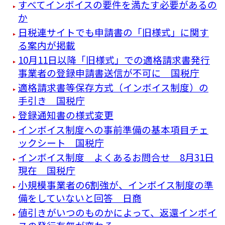
すべてインボイスの要件を満たす必要があるの
か
日税連サイトでも申請書の「旧様式」に関す
る案内が掲載
10月11日以降「旧様式」での適格請求書発行
事業者の登録申請書送信が不可に 国税庁
適格請求書等保存方式（インボイス制度）の
手引き 国税庁
登録通知書の様式変更
インボイス制度への事前準備の基本項目チェ
ックシート 国税庁
インボイス制度 よくあるお問合せ 8月31日
現在 国税庁
小規模事業者の6割強が、インボイス制度の準
備をしていないと回答 日商
値引きがいつのものかによって、返還インボイ