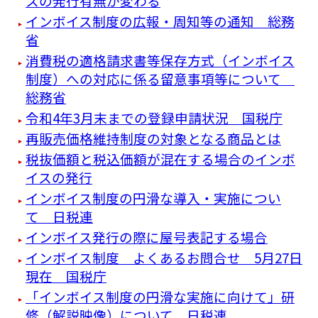
スの発行有無が変わる
インボイス制度の広報・周知等の通知 総務
省
消費税の適格請求書等保存方式（インボイス
制度）への対応に係る留意事項等について
総務省
令和4年3月末までの登録申請状況 国税庁
再販売価格維持制度の対象となる商品とは
税抜価額と税込価額が混在する場合のインボ
イスの発行
インボイス制度の円滑な導入・実施につい
て 日税連
インボイス発行の際に屋号表記する場合
インボイス制度 よくあるお問合せ 5月27日
現在 国税庁
「インボイス制度の円滑な実施に向けて」研
修（解説映像）について 日税連