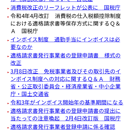
消費税改正のリーフレットが公表に 国税庁
令和4年4月改訂 消費税の仕入税額控除制度
における適格請求書等保存方式に関するＱ＆
Ａ 国税庁
インボイス制度 通勤手当にインボイスは必
要なのか
適格請求書発行事業者の登録申請書 様式の
改正
3月8日改正 免税事業者及びその取引先のイ
ンボイス制度への対応に関するＱ＆Ａ 財務
省・公正取引委員会・経済産業省・中小企業
庁・国土交通省
令和3年がインボイス開始年の基準期間になる
適格請求書発行事業者の登録申請書の提出に
当たっての注意喚起 2月4日改訂版 国税庁
適格請求書発行事業者登録申請に係る確認