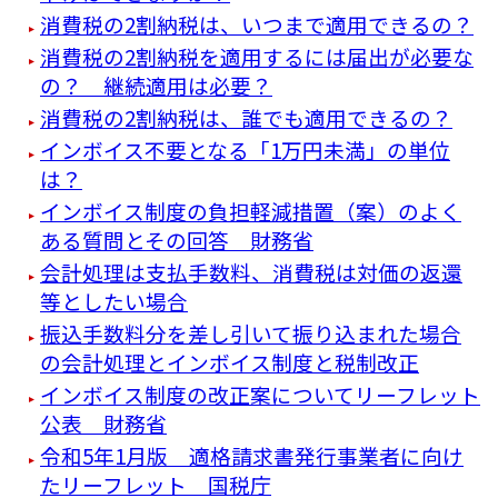
消費税の2割納税は、いつまで適用できるの？
消費税の2割納税を適用するには届出が必要な
の？ 継続適用は必要？
消費税の2割納税は、誰でも適用できるの？
インボイス不要となる「1万円未満」の単位
は？
インボイス制度の負担軽減措置（案）のよく
ある質問とその回答 財務省
会計処理は支払手数料、消費税は対価の返還
等としたい場合
振込手数料分を差し引いて振り込まれた場合
の会計処理とインボイス制度と税制改正
インボイス制度の改正案についてリーフレット
公表 財務省
令和5年1月版 適格請求書発行事業者に向け
たリーフレット 国税庁