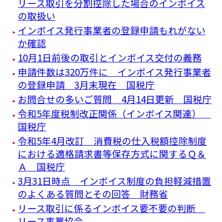
リース取引を分割控除した場合のインボイス
の取扱い
インボイス発行事業者の登録申請もれがない
か確認
10月1日前後の取引とインボイス交付の義務
申請件数は320万件に インボイス発行事業者
の登録申請 3月末現在 国税庁
お問合せの多いご質問 4月14日更新 国税庁
令和5年度税制改正関係（インボイス関連）
国税庁
令和5年4月改訂 消費税の仕入税額控除制度
における適格請求書等保存方式に関するＱ＆
Ａ 国税庁
3月31日時点 インボイス制度の負担軽減措置
のよくある質問とその回答 財務省
リース取引に係るインボイス要不要の判断
リース事業協会