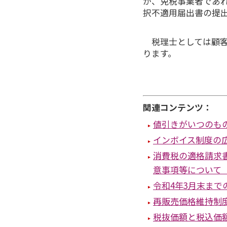
が、免税事業者であ
択不適用届出書の提
税理士としては顧
ります。
関連コンテンツ：
値引きがいつのも
インボイス制度の
消費税の適格請求
意事項等について
令和4年3月末まで
再販売価格維持制
税抜価額と税込価