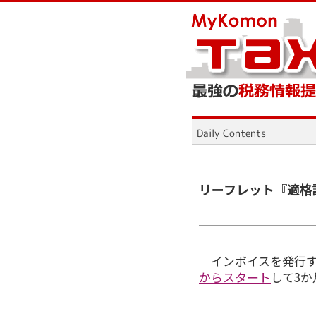
リーフレット『適格
インボイスを発行
からスタート
して3