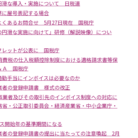
円滑な導入・実施について 日税連
際に屋号表記する場合
くあるお問合せ 5月27日現在 国税庁
の円滑な実施に向けて」研修（解説映像）につい
フレットが公表に 国税庁
 消費税の仕入税額控除制度における適格請求書等保
＆Ａ 国税庁
通勤手当にインボイスは必要なのか
業者の登録申請書 様式の改正
税事業者及びその取引先のインボイス制度への対応に
務省・公正取引委員会・経済産業省・中小企業庁・
イス開始年の基準期間になる
業者の登録申請書の提出に当たっての注意喚起 2月