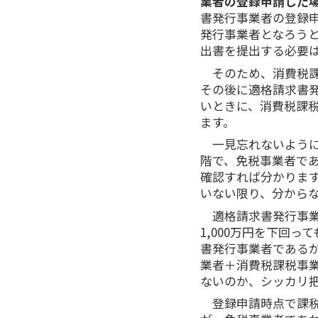
業者の登録申請した
書発⾏事業者の登録申
発⾏事業者となろう
出書を提出する必要
そのため、消費税
その後に適格請求書
いときに、消費税課
ます。
一見忘れないよう
階で、免税事業者で
確認すれば分かりま
いない限り、分から
適格請求書発行事
1,000万円を下回
書発行事業者である
業者＋消費税課税事
ないのか、シッカリ
登録申請時点で課