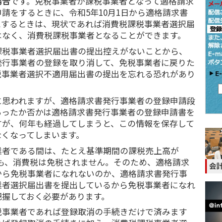
場合
です。免税事業者が課税事業者となって適格請求
請をするときに、令和5年10月1日から適格請求書
とするときは、現状であれば消費税課税事業者選択届
はなく、消費税課税事業者となることができます。
課税事業者選択届出書の提出控えがないことから、
発行事業者の登録を取り消して、免税事業者に戻りた
税事業者選択不適用届出書の提出を忘れる恐れがあり
に思われますが、適格請求書発行事業者の登録申請段
あったか否かは適格請求書発行事業者の登録申請書を
すが、何年も経過してしまうと、この情報を保存して
なくなってしまいます。
業者である間は、たとえ基準期間の課税売上高が
っても、消費税は免税されません。そのため、適格請求
から免税事業者になれないのか、適格請求書発行事
業者選択届出書を提出しているから免税事業者になれ
把握しておく必要があります。
税事業者であれば登録取消の手続きだけで済みます