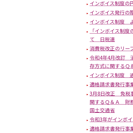
インボイス制度の
インボイス発行の
インボイス制度 よ
「インボイス制度
て 日税連
消費税改正のリー
令和4年4月改訂
存方式に関するＱ
インボイス制度 
適格請求書発行事
3月8日改正 免
関するＱ＆Ａ 財
国土交通省
令和3年がインボ
適格請求書発行事