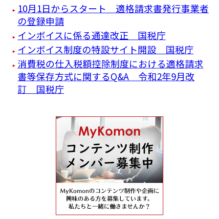
10月1日からスタート 適格請求書発行事業者
の登録申請
インボイスに係る通達改正 国税庁
インボイス制度の特設サイト開設 国税庁
消費税の仕入税額控除制度における適格請求
書等保存方式に関するQ&A 令和2年9月改
訂 国税庁