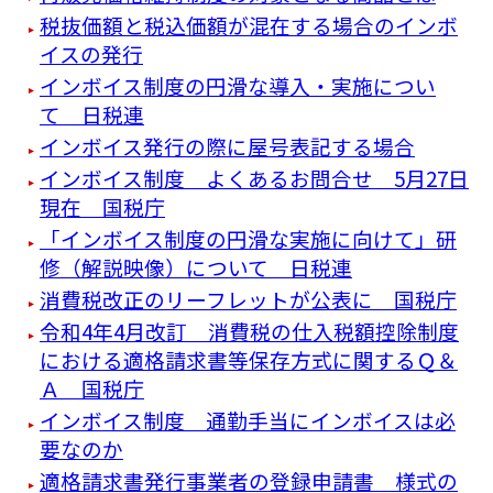
税抜価額と税込価額が混在する場合のインボ
イスの発行
インボイス制度の円滑な導入・実施につい
て 日税連
インボイス発行の際に屋号表記する場合
インボイス制度 よくあるお問合せ 5月27日
現在 国税庁
「インボイス制度の円滑な実施に向けて」研
修（解説映像）について 日税連
消費税改正のリーフレットが公表に 国税庁
令和4年4月改訂 消費税の仕入税額控除制度
における適格請求書等保存方式に関するＱ＆
Ａ 国税庁
インボイス制度 通勤手当にインボイスは必
要なのか
適格請求書発行事業者の登録申請書 様式の