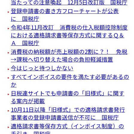
当たっての注意喚起 12月5日改訂版 国税庁
登録申請書の書き方フローチャートが公表
に 国税庁
令和4年11月改訂 消費税の仕入税額控除制度
における適格請求書等保存方式に関するＱ＆
Ａ 国税庁
消費税の納税額が売上税額の2割に？！ 免税
→課税へ切り替えた場合の負担軽減措置
今はじっと待つしかない
すべてインボイスの要件を満たす必要があるの
か
日税連サイトでも申請書の「旧様式」に関す
る案内が掲載
10月11日以降「旧様式」での適格請求書発行
事業者の登録申請書送信が不可に 国税庁
適格請求書等保存方式（インボイス制度）の
手引き 国税庁