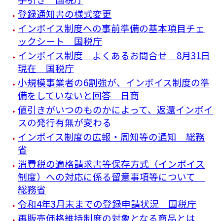
登録通知書の様式変更
インボイス制度への事前準備の基本項目チェ
ックシート 国税庁
インボイス制度 よくあるお問合せ 8月31日
現在 国税庁
小規模事業者の6割強が、インボイス制度の準
備をしていないと回答 日商
値引きがいつのものかによって、返還インボイ
スの発行有無が変わる
インボイス制度の広報・周知等の通知 総務
省
消費税の適格請求書等保存方式（インボイス
制度）への対応に係る留意事項等について
総務省
令和4年3月末までの登録申請状況 国税庁
再販売価格維持制度の対象となる商品とは