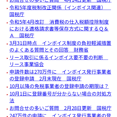
令和5年度税制改正関係（インボイス関連）
国税庁
令和5年4月改訂 消費税の仕入税額控除制度
における適格請求書等保存方式に関するＱ＆
Ａ 国税庁
3月31日時点 インボイス制度の負担軽減措置
のよくある質問とその回答 財務省
リース取引に係るインボイス要不要の判断
リース事業協会
申請件数は270万件に インボイス発行事業者
の登録申請 2月末現在 国税庁
10月以降の免税事業者の登録申請の期限は？
10月1日に登録番号が分からない場合の対処方
法
お問合せの多いご質問 2月28日更新 国税庁
247万件の申請に インボイス発行事業者の登