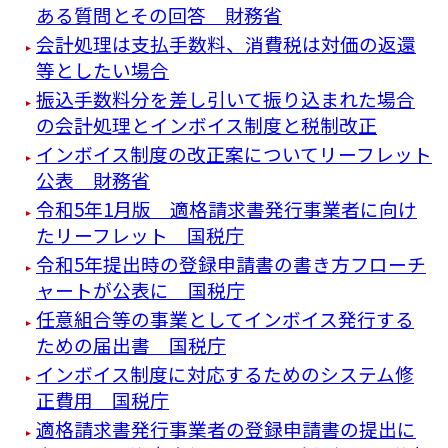
ある質問とその回答 財務省
会計処理は支払手数料、消費税は対価の返還
等としたい場合
振込手数料分を差し引いて振り込まれた場合
の会計処理とインボイス制度と税制改正
インボイス制度の改正案についてリーフレット
公表 財務省
令和5年1月版 適格請求書発行事業者に向け
たリーフレット 国税庁
令和5年提出時の登録申請書の書き方フローチ
ャートが公表に 国税庁
任意組合等の事業としてインボイス発行する
ための届出書 国税庁
インボイス制度に対応するためのシステム修
正費用 国税庁
適格請求書発行事業者の登録申請書の提出に