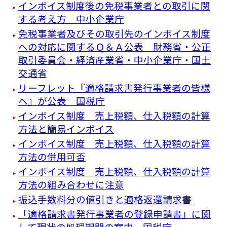
インボイス制度後の免税事業者との取引に関
する考え方 中小企業庁
免税事業者及びその取引先のインボイス制度
への対応に関するＱ＆Ａ公表 財務省・公正
取引委員会・経済産業省・中小企業庁・国土
交通省
リーフレット『適格請求書発⾏事業者の皆様
へ』が公表 国税庁
インボイス制度 売上税額、仕入税額の計算
方法と簡易インボイス
インボイス制度 売上税額、仕入税額の計算
方法の併用可否
インボイス制度 売上税額、仕入税額の計算
方法の組み合わせに注意
振込手数料分の値引きと適格返還請求書
「適格請求書発行事業者の登録申請書」に関
して現状の処理期間の案内 国税庁