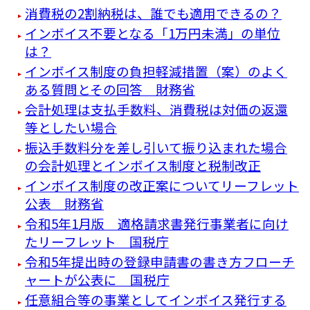
消費税の2割納税は、誰でも適用できるの？
インボイス不要となる「1万円未満」の単位
は？
インボイス制度の負担軽減措置（案）のよく
ある質問とその回答 財務省
会計処理は支払手数料、消費税は対価の返還
等としたい場合
振込手数料分を差し引いて振り込まれた場合
の会計処理とインボイス制度と税制改正
インボイス制度の改正案についてリーフレット
公表 財務省
令和5年1月版 適格請求書発行事業者に向け
たリーフレット 国税庁
令和5年提出時の登録申請書の書き方フローチ
ャートが公表に 国税庁
任意組合等の事業としてインボイス発行する