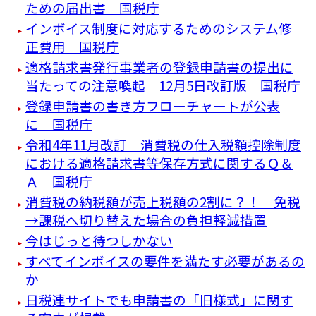
ための届出書 国税庁
インボイス制度に対応するためのシステム修
正費用 国税庁
適格請求書発行事業者の登録申請書の提出に
当たっての注意喚起 12月5日改訂版 国税庁
登録申請書の書き方フローチャートが公表
に 国税庁
令和4年11月改訂 消費税の仕入税額控除制度
における適格請求書等保存方式に関するＱ＆
Ａ 国税庁
消費税の納税額が売上税額の2割に？！ 免税
→課税へ切り替えた場合の負担軽減措置
今はじっと待つしかない
すべてインボイスの要件を満たす必要があるの
か
日税連サイトでも申請書の「旧様式」に関す