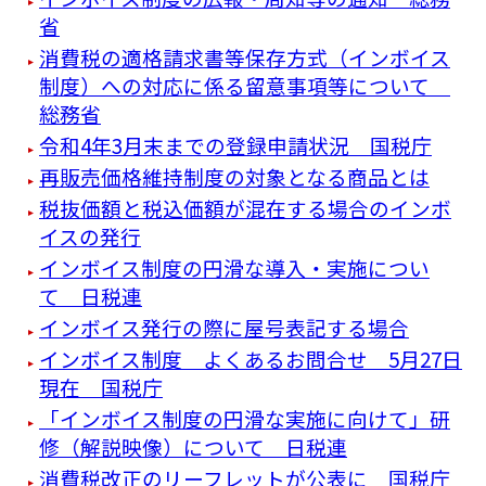
省
消費税の適格請求書等保存方式（インボイス
制度）への対応に係る留意事項等について
総務省
令和4年3月末までの登録申請状況 国税庁
再販売価格維持制度の対象となる商品とは
税抜価額と税込価額が混在する場合のインボ
イスの発行
インボイス制度の円滑な導入・実施につい
て 日税連
インボイス発行の際に屋号表記する場合
インボイス制度 よくあるお問合せ 5月27日
現在 国税庁
「インボイス制度の円滑な実施に向けて」研
修（解説映像）について 日税連
消費税改正のリーフレットが公表に 国税庁