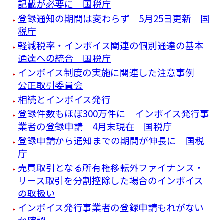
記載が必要に 国税庁
登録通知の期間は変わらず 5月25日更新 国
税庁
軽減税率・インボイス関連の個別通達の基本
通達への統合 国税庁
インボイス制度の実施に関連した注意事例
公正取引委員会
相続とインボイス発行
登録件数もほぼ300万件に インボイス発行事
業者の登録申請 4月末現在 国税庁
登録申請から通知までの期間が伸長に 国税
庁
売買取引となる所有権移転外ファイナンス・
リース取引を分割控除した場合のインボイス
の取扱い
インボイス発行事業者の登録申請もれがない
か確認