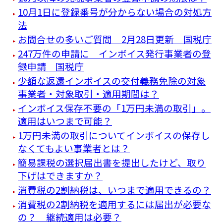
10月1日に登録番号が分からない場合の対処方
法
お問合せの多いご質問 2月28日更新 国税庁
247万件の申請に インボイス発行事業者の登
録申請 国税庁
少額な返還インボイスの交付義務免除の対象
事業者・対象取引・適用期間は？
インボイス保存不要の「1万円未満の取引」。
適用はいつまで可能？
1万円未満の取引についてインボイスの保存し
なくてもよい事業者とは？
簡易課税の選択届出書を提出したけど、取り
下げはできますか？
消費税の2割納税は、いつまで適用できるの？
消費税の2割納税を適用するには届出が必要な
の？ 継続適用は必要？