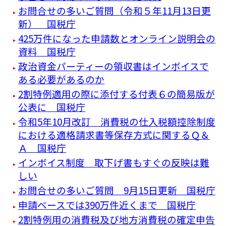
お問合せの多いご質問（令和５年11月13日更
新） 国税庁
425万件になった申請数とオンライン説明会の
資料 国税庁
政治資金パーティーの領収書はインボイスで
ある必要があるのか
2割特例適用の際に添付する付表６の簡易版が
公表に 国税庁
令和5年10月改訂 消費税の仕入税額控除制度
における適格請求書等保存方式に関するＱ＆
Ａ 国税庁
インボイス制度 取下げ書もすぐの反映は難
しい
お問合せの多いご質問 9月15日更新 国税庁
申請ベースでは390万件近くまで 国税庁
2割特例用の消費税及び地方消費税の確定申告