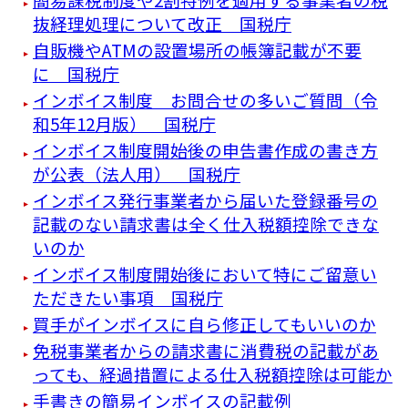
抜経理処理について改正 国税庁
自販機やATMの設置場所の帳簿記載が不要
に 国税庁
インボイス制度 お問合せの多いご質問（令
和5年12月版） 国税庁
インボイス制度開始後の申告書作成の書き方
が公表（法人用） 国税庁
インボイス発行事業者から届いた登録番号の
記載のない請求書は全く仕入税額控除できな
いのか
インボイス制度開始後において特にご留意い
ただきたい事項 国税庁
買手がインボイスに自ら修正してもいいのか
免税事業者からの請求書に消費税の記載があ
っても、経過措置による仕入税額控除は可能か
手書きの簡易インボイスの記載例