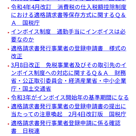
令和4年4月改訂 消費税の仕入税額控除制度
における適格請求書等保存方式に関するＱ＆
Ａ 国税庁
インボイス制度 通勤手当にインボイスは必
要なのか
適格請求書発行事業者の登録申請書 様式の
改正
3月8日改正 免税事業者及びその取引先のイ
ンボイス制度への対応に関するＱ＆Ａ 財務
省・公正取引委員会・経済産業省・中小企業
庁・国土交通省
令和3年がインボイス開始年の基準期間になる
適格請求書発行事業者の登録申請書の提出に
当たっての注意喚起 2月4日改訂版 国税庁
適格請求書発行事業者登録申請に係る確認
書 日税連