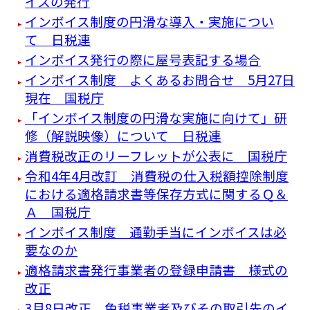
イスの発行
インボイス制度の円滑な導入・実施につい
て 日税連
インボイス発行の際に屋号表記する場合
インボイス制度 よくあるお問合せ 5月27日
現在 国税庁
「インボイス制度の円滑な実施に向けて」研
修（解説映像）について 日税連
消費税改正のリーフレットが公表に 国税庁
令和4年4月改訂 消費税の仕入税額控除制度
における適格請求書等保存方式に関するＱ＆
Ａ 国税庁
インボイス制度 通勤手当にインボイスは必
要なのか
適格請求書発行事業者の登録申請書 様式の
改正
3月8日改正 免税事業者及びその取引先のイ