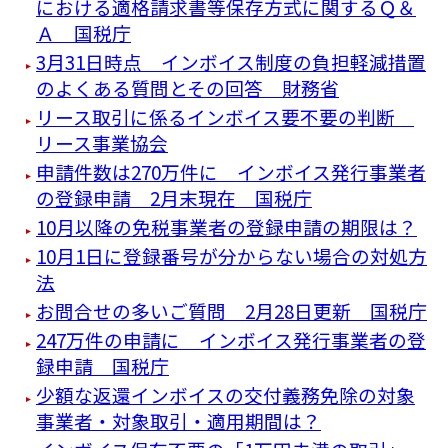
における適格請求書等保存方式に関するＱ＆
Ａ 国税庁
3月31日時点 インボイス制度の負担軽減措置
のよくある質問とその回答 財務省
リース取引に係るインボイス要不要の判断
リース事業協会
申請件数は270万件に インボイス発行事業者
の登録申請 2月末現在 国税庁
10月以降の免税事業者の登録申請の期限は？
10月1日に登録番号が分からない場合の対処方
法
お問合せの多いご質問 2月28日更新 国税庁
247万件の申請に インボイス発行事業者の登
録申請 国税庁
少額な返還インボイスの交付義務免除の対象
事業者・対象取引・適用期間は？