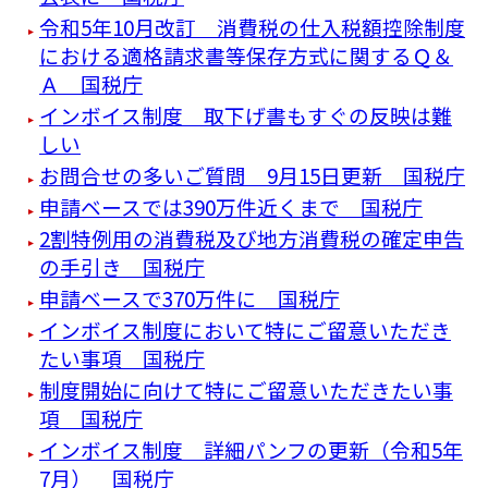
令和5年10月改訂 消費税の仕入税額控除制度
における適格請求書等保存方式に関するＱ＆
Ａ 国税庁
インボイス制度 取下げ書もすぐの反映は難
しい
お問合せの多いご質問 9月15日更新 国税庁
申請ベースでは390万件近くまで 国税庁
2割特例用の消費税及び地方消費税の確定申告
の手引き 国税庁
申請ベースで370万件に 国税庁
インボイス制度において特にご留意いただき
たい事項 国税庁
制度開始に向けて特にご留意いただきたい事
項 国税庁
インボイス制度 詳細パンフの更新（令和5年
7月） 国税庁