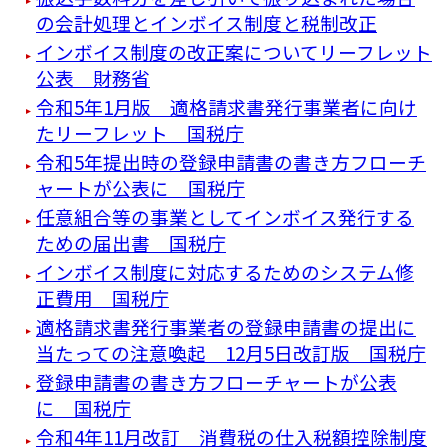
の会計処理とインボイス制度と税制改正
インボイス制度の改正案についてリーフレット
公表 財務省
令和5年1月版 適格請求書発行事業者に向け
たリーフレット 国税庁
令和5年提出時の登録申請書の書き方フローチ
ャートが公表に 国税庁
任意組合等の事業としてインボイス発行する
ための届出書 国税庁
インボイス制度に対応するためのシステム修
正費用 国税庁
適格請求書発行事業者の登録申請書の提出に
当たっての注意喚起 12月5日改訂版 国税庁
登録申請書の書き方フローチャートが公表
に 国税庁
令和4年11月改訂 消費税の仕入税額控除制度