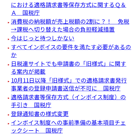
における適格請求書等保存方式に関するＱ＆
Ａ 国税庁
消費税の納税額が売上税額の2割に？！ 免税
→課税へ切り替えた場合の負担軽減措置
今はじっと待つしかない
すべてインボイスの要件を満たす必要があるの
か
日税連サイトでも申請書の「旧様式」に関す
る案内が掲載
10月11日以降「旧様式」での適格請求書発行
事業者の登録申請書送信が不可に 国税庁
適格請求書等保存方式（インボイス制度）の
手引き 国税庁
登録通知書の様式変更
インボイス制度への事前準備の基本項目チェ
ックシート 国税庁