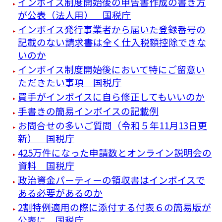
インボイス制度開始後の申告書作成の書き方
が公表（法人用） 国税庁
インボイス発行事業者から届いた登録番号の
記載のない請求書は全く仕入税額控除できな
いのか
インボイス制度開始後において特にご留意い
ただきたい事項 国税庁
買手がインボイスに自ら修正してもいいのか
手書きの簡易インボイスの記載例
お問合せの多いご質問（令和５年11月13日更
新） 国税庁
425万件になった申請数とオンライン説明会の
資料 国税庁
政治資金パーティーの領収書はインボイスで
ある必要があるのか
2割特例適用の際に添付する付表６の簡易版が
公表に 国税庁