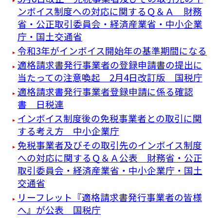
ンボイス制度への対応に関するＱ＆Ａ 財務
省・公正取引委員会・経済産業省・中小企業
庁・国土交通省
令和3年がインボイス開始年の基準期間になる
適格請求書発行事業者の登録申請書の提出に
当たっての注意喚起 2月4日改訂版 国税庁
適格請求書発行事業者登録申請に係る確認
書 日税連
インボイス制度後の免税事業者との取引に関
する考え方 中小企業庁
免税事業者及びその取引先のインボイス制度
への対応に関するＱ＆Ａ公表 財務省・公正
取引委員会・経済産業省・中小企業庁・国土
交通省
リーフレット『適格請求書発⾏事業者の皆様
へ』が公表 国税庁