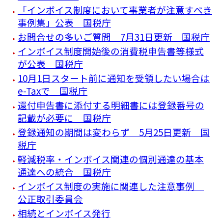
「インボイス制度において事業者が注意すべき
事例集」公表 国税庁
お問合せの多いご質問 7月31日更新 国税庁
インボイス制度開始後の消費税申告書等様式
が公表 国税庁
10月1日スタート前に通知を受領したい場合は
e-Taxで 国税庁
還付申告書に添付する明細書には登録番号の
記載が必要に 国税庁
登録通知の期間は変わらず 5月25日更新 国
税庁
軽減税率・インボイス関連の個別通達の基本
通達への統合 国税庁
インボイス制度の実施に関連した注意事例
公正取引委員会
相続とインボイス発行