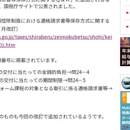
が、国税庁サイトで公表されました。
額控除制度における適格請求書等保存方式に関する
６月改訂）
.go.jp/taxes/shiraberu/zeimokubetsu/shohi/kei
01.htm
問番号に掲載されています。
の交付に当たっての金銭的負担→問24－4
の交付に当たっての期間制限→問24－5
フォーム課税の対象となる取引に係る適格請求書等→
年のものも今回の改訂で追加されているようです。