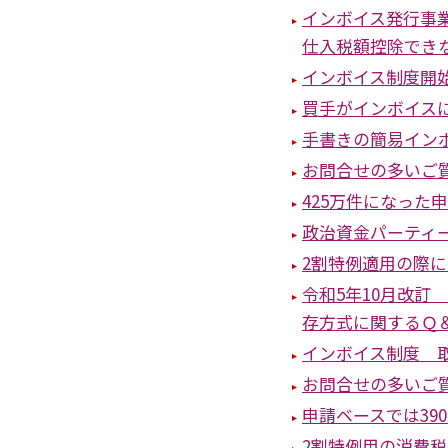
インボイス発行事
仕入税額控除でき
インボイス制度開
買手がインボイス
手書きの簡易イン
お問合せの多いご質
425万件になった
政治資金パーティ
2割特例適用の際
令和5年10月改
存方式に関するＱ
インボイス制度 
お問合せの多いご質
申請ベースでは39
2割特例用の消費