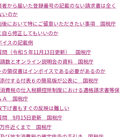
業者から届いた登録番号の記載のない請求書は全く
ないのか
始後において特にご留意いただきたい事項 国税庁
に自ら修正してもいいのか
ボイスの記載例
問（令和５年11月13日更新） 国税庁
申請数とオンライン説明会の資料 国税庁
ーの領収書はインボイスである必要があるのか
に添付する付表６の簡易版が公表に 国税庁
訂 消費税の仕入税額控除制度における適格請求書等保
＆Ａ 国税庁
取下げ書もすぐの反映は難しい
問 9月15日更新 国税庁
0万件近くまで 国税庁
税及び地方消費税の確定申告の手引き 国税庁