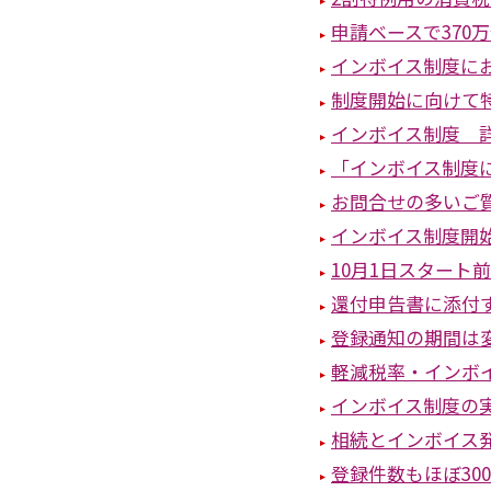
申請ベースで370
インボイス制度に
制度開始に向けて
インボイス制度 
「インボイス制度
お問合せの多いご質
インボイス制度開
10月1日スタート
還付申告書に添付
登録通知の期間は変
軽減税率・インボ
インボイス制度の
相続とインボイス
登録件数もほぼ30