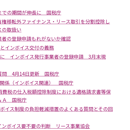
までの期間が伸長に 国税庁
有権移転外ファイナンス・リース取引を分割控除し
スの取扱い
業者の登録申請もれがないか確認
引とインボイス交付の義務
件に インボイス発行事業者の登録申請 3月末現
問 4月14日更新 国税庁
正関係（インボイス関連） 国税庁
 消費税の仕入税額控除制度における適格請求書等保
＆Ａ 国税庁
ンボイス制度の負担軽減措置のよくある質問とその回
インボイス要不要の判断 リース事業協会