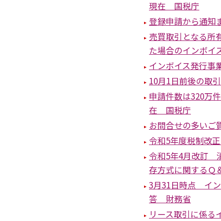
現在 国税庁
登録申請から通知
売買取引となる所
た場合のインボイ
インボイス発行事
10月1日前後の取
申請件数は320万
在 国税庁
お問合せの多いご質
令和5年度税制改
令和5年4月改訂
存方式に関するＱ
3月31日時点 イ
答 財務省
リース取引に係る