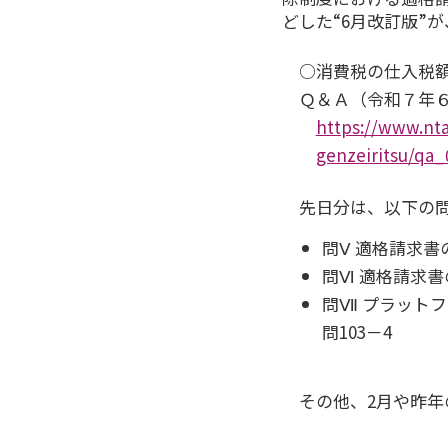
どした“6月改訂版”
○消費税の仕入税
Ｑ＆Ａ（令和７年
https://www.nta
genzeiritsu/qa_
先日分は、以下の
問Ⅴ 適格請求書
問Ⅵ 適格請求書
問Ⅶ プラット
問103－4
その他、2月や昨