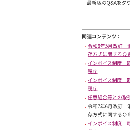
最新版のQ&Aをダ
関連コンテンツ：
令和8年5月改訂
存方式に関するＱ
インボイス制度 取
税庁
インボイス制度 取
税庁
任意組合等との取
令和7年6月改訂 
存方式に関するＱ
インボイス制度 取