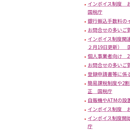
インボイス制度 
国税庁
銀行振込手数料の
お問合せの多いご
インボイス制度関
２月19日更新） 
個人事業者向け 
お問合せの多いご質
登録申請書等に係
簡易課税制度や2
正 国税庁
自販機やATMの
インボイス制度 お
インボイス制度開
庁