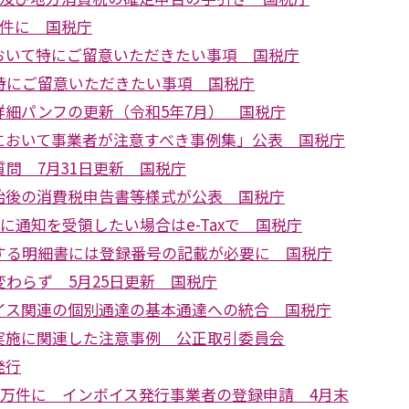
万件に 国税庁
おいて特にご留意いただきたい事項 国税庁
特にご留意いただきたい事項 国税庁
詳細パンフの更新（令和5年7月） 国税庁
において事業者が注意すべき事例集」公表 国税庁
問 7月31日更新 国税庁
始後の消費税申告書等様式が公表 国税庁
前に通知を受領したい場合はe-Taxで 国税庁
する明細書には登録番号の記載が必要に 国税庁
わらず 5月25日更新 国税庁
イス関連の個別通達の基本通達への統合 国税庁
実施に関連した注意事例 公正取引委員会
発行
0万件に インボイス発行事業者の登録申請 4月末