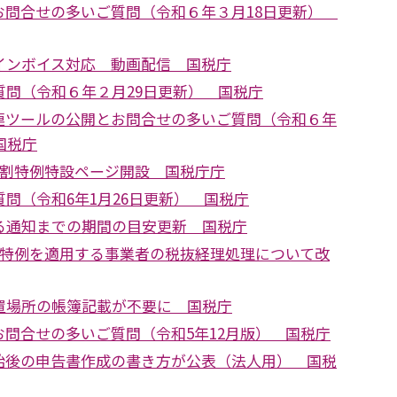
お問合せの多いご質問（令和６年３月18日更新）
インボイス対応 動画配信 国税庁
質問（令和６年２月29日更新） 国税庁
連ツールの公開とお問合せの多いご質問（令和６年
国税庁
2割特例特設ページ開設 国税庁庁
問（令和6年1月26日更新） 国税庁
る通知までの期間の目安更新 国税庁
割特例を適用する事業者の税抜経理処理について改
設置場所の帳簿記載が不要に 国税庁
問合せの多いご質問（令和5年12月版） 国税庁
始後の申告書作成の書き方が公表（法人用） 国税