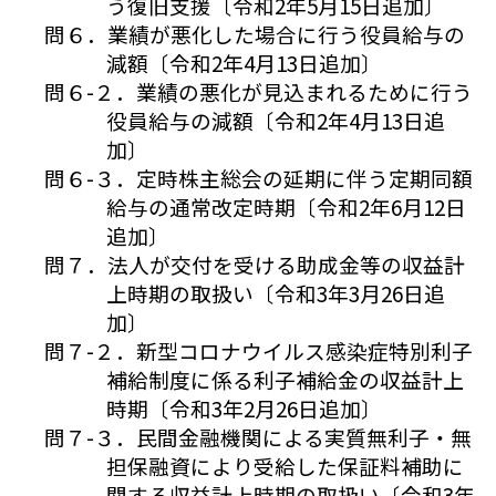
う復旧支援〔令和2年5月15日追加〕
問６．業績が悪化した場合に行う役員給与の
減額〔令和2年4月13日追加〕
問６-２．業績の悪化が見込まれるために行う
役員給与の減額〔令和2年4月13日追
加〕
問６-３．定時株主総会の延期に伴う定期同額
給与の通常改定時期〔令和2年6月12日
追加〕
問７．法人が交付を受ける助成金等の収益計
上時期の取扱い〔令和3年3月26日追
加〕
問７-２．新型コロナウイルス感染症特別利子
補給制度に係る利子補給金の収益計上
時期〔令和3年2月26日追加〕
問７-３．民間金融機関による実質無利子・無
担保融資により受給した保証料補助に
関する収益計上時期の取扱い〔令和3年