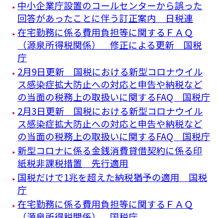
中小企業庁設置のコールセンターから誤った
回答があったことに伴う訂正案内 日税連
在宅勤務に係る費用負担等に関するＦＡＱ
（源泉所得税関係） 修正による更新 国税
庁
2月9日更新 国税における新型コロナウイル
ス感染症拡大防止への対応と申告や納税など
の当面の税務上の取扱いに関するFAQ 国税庁
2月3日更新 国税における新型コロナウイル
ス感染症拡大防止への対応と申告や納税など
の当面の税務上の取扱いに関するFAQ 国税庁
新型コロナに係る金銭消費貸借契約に係る印
紙税非課税措置 先行適用
国税だけで1兆を超えた納税猶予の適用 国税
庁
在宅勤務に係る費用負担等に関するＦＡＱ
（源泉所得税関係） 国税庁