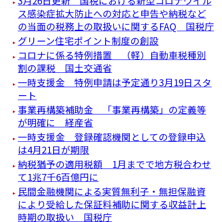
3月26日更新 国税における新型コロナウイル
ス感染症拡大防止への対応と申告や納税など
の当面の税務上の取扱いに関するFAQ 国税庁
グリーン住宅ポイント制度の創設
コロナに係る特例措置 （軽）自動車税種別
割の課税 国土交通省
一時支援金 特例申請は予定通り3月19日スタ
ート
事業再構築補助金 「事業再構築」の定義等
が明確に 経産省
一時支援金 登録確認機関としての登録申込
は4月21日が期限
納税猶予の適用税額 1月までで地方税合わせ
て1兆7千6百億円に
民間金融機関による実質無利子・無担保融資
により受給した保証料補助に関する収益計上
時期の取扱い 国税庁