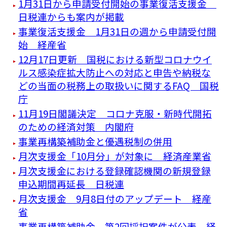
1月31日から申請受付開始の事業復活支援金
日税連からも案内が掲載
事業復活支援金 1月31日の週から申請受付開
始 経産省
12月17日更新 国税における新型コロナウイ
ルス感染症拡大防止への対応と申告や納税な
どの当面の税務上の取扱いに関するFAQ 国税
庁
11月19日閣議決定 コロナ克服・新時代開拓
のための経済対策 内閣府
事業再構築補助金と優遇税制の併用
月次支援金「10月分」が対象に 経済産業省
月次支援金における登録確認機関の新規登録
申込期間再延長 日税連
月次支援金 9月8日付のアップデート 経産
省
事業再構築補助金 第2回採択案件が公表 経