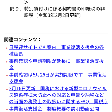
＞
問９．特別貸付けに係る契約書の印紙税の非
課税〔令和3年2月2日更新〕
関連コンテンツ：
日税連サイトでも案内 事業復活支援金の各
種延長
事前確認や申請期限が延長に 事業復活支援
金
事前確認は5月26日が実施期限です 事業復活
支援金
3月16日更新 国税における新型コロナウイル
ス感染症拡大防止への対応と申告や納税など
の当面の税務上の取扱いに関するFAQ 国税庁
事業復活支援金 制度概要の説明動画公開