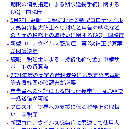
期限の個別指定による期限延長手続に関する
FAQ 国税庁
5月29日更新 国税における新型コロナウイル
ス感染症拡大防止への対応と申告や納税など
の当面の税務上の取扱いに関するFAQ 国税庁
新型コロナウイルス感染症 第2次補正予算案
が閣議決定
続報 税理士による「持続化給付金」申請サ
ポートの留意点
2021年度の固定資産税減免には認定経営革新
等支援機関の確認書が必要
申告書への付記による期限延長申請 eLTAXで
一括送信が可能
プロスポーツ界への支援に係る税務上の取扱
い 国税庁
新型コロナウイルス感染症に関連して使用人