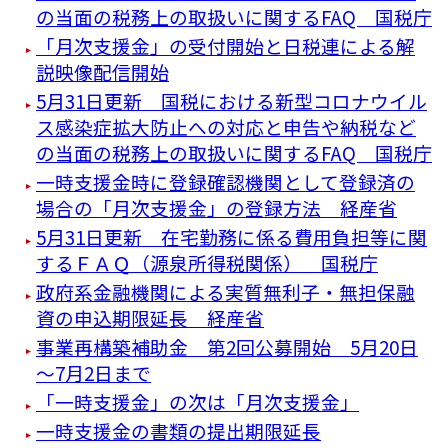
の当面の税務上の取扱いに関するFAQ 国税庁
「月次支援金」の受付開始と日税連による解
説映像配信開始
5月31日更新 国税における新型コロナウイル
ス感染症拡大防止への対応と申告や納税など
の当面の税務上の取扱いに関するFAQ 国税庁
一時支援金時に登録確認機関として登録済の
場合の「月次支援金」の登録方法 経産省
5月31日更新 在宅勤務に係る費用負担等に関
するＦＡＱ（源泉所得税関係） 国税庁
政府系金融機関による実質無利子・無担保融
資の申込期限延長 経産省
事業再構築補助金 第2回公募開始 5月20日
～7月2日まで
「一時支援金」の次は「月次支援金」
一時支援金の書類の提出期限延長