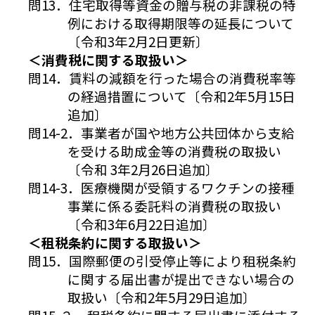
問13．住宅取得等資金の贈与税の非課税の特
例における取得期限等の延長について
〔令和3年2月2日更新〕
＜消費税に関する取扱い＞
問14．賃料の減額を行った場合の消費税率等
の経過措置について〔令和2年5月15日
追加〕
問14-2．事業者が国や地方公共団体から支給
を受ける助成金等の消費税の取扱い
〔令和 3年2月26日追加〕
問14-3．医療機関が受領するワクチンの接種
事業に係る委託料の消費税の取扱い
〔令和3年6月22日追加〕
＜租税条約に関する取扱い＞
問15．国際郵便の引受停止等により租税条約
に関する届出書が提出できない場合の
取扱い〔令和2年5月29日追加〕