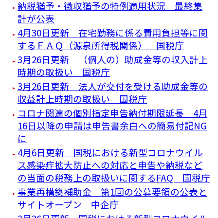
納税猶予・徴収猶予の特例適用状況 最終集
計が公表
4月30日更新 在宅勤務に係る費用負担等に関
するＦＡＱ（源泉所得税関係） 国税庁
3月26日更新 （個人の）助成金等の収入計上
時期の取扱い 国税庁
3月26日更新 法人が交付を受ける助成金等の
収益計上時期の取扱い 国税庁
コロナ関連の個別指定申告納付期限延長 4月
16日以降の申請は申告書余白への簡易付記NG
に
4月6日更新 国税における新型コロナウイル
ス感染症拡大防止への対応と申告や納税など
の当面の税務上の取扱いに関するFAQ 国税庁
事業再構築補助金 第1回の公募要領の公表と
サイトオープン 中企庁