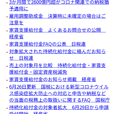
3か月間で2600億円超がコロナ関連での納税猶
予適用に
雇用調整助成金 決算時に未確定の場合はご
注意を
家賃支援給付金 よくあるお問合せの公開
経産省
家賃支援給付金FAQの公表 日税連
対象拡大された持続化給付金に絡んだお知ら
せ 日税連
売上の対象月を比較 持続化給付金・家賃支
援給付金・固定資産税減免
家賃支援給付金のお知らせ掲載 経産省
6月26日更新 国税における新型コロナウイル
ス感染症拡大防止への対応と申告や納税など
の当面の税務上の取扱いに関するFAQ 国税庁
持続化給付金の対象者拡大 6月29日から申請
受付開始 経産省