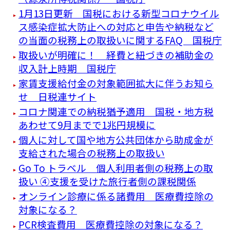
1月13日更新 国税における新型コロナウイル
ス感染症拡大防止への対応と申告や納税など
の当面の税務上の取扱いに関するFAQ 国税庁
取扱いが明確に！ 経費と紐づきの補助金の
収入計上時期 国税庁
家賃支援給付金の対象範囲拡大に伴うお知ら
せ 日税連サイト
コロナ関連での納税猶予適用 国税・地方税
あわせて9月までで1兆円規模に
個人に対して国や地方公共団体から助成金が
支給された場合の税務上の取扱い
Go To トラベル 個人利用者側の税務上の取
扱い ④支援を受けた旅行者側の課税関係
オンライン診療に係る諸費用 医療費控除の
対象になる？
PCR検査費用 医療費控除の対象になる？