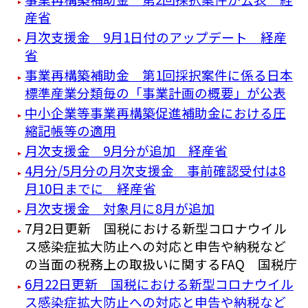
産省
月次支援金 9月1日付のアップデート 経産
省
事業再構築補助金 第1回採択案件に係る日本
標準産業分類毎の「事業計画の概要」が公表
中小企業等事業再構築促進補助金における圧
縮記帳等の適用
月次支援金 9月分が追加 経産省
4月分/5月分の月次支援金 事前確認受付は8
月10日までに 経産省
月次支援金 対象月に8月が追加
7月2日更新 国税における新型コロナウイル
ス感染症拡大防止への対応と申告や納税など
の当面の税務上の取扱いに関するFAQ 国税庁
6月22日更新 国税における新型コロナウイル
ス感染症拡大防止への対応と申告や納税など