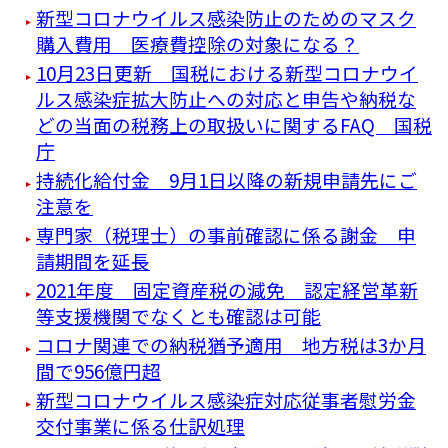
新型コロナウイルス感染防止のためのマスク
購入費用 医療費控除の対象になる？
10月23日更新 国税における新型コロナウイ
ルス感染症拡大防止への対応と申告や納税な
どの当面の税務上の取扱いに関するFAQ 国税
庁
持続化給付金 9月1日以降の新規申請先にご
注意を
専門家（税理士）の事前確認に係る謝金 申
請期間を延長
2021年度 固定資産税の減免 認定経営革新
等支援機関でなくとも確認は可能
コロナ関連での納税猶予適用 地方税は3か月
間で956億円超
新型コロナウイルス感染症対応従事者慰労金
交付事業に係る仕訳処理