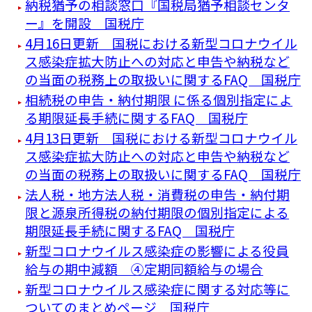
納税猶予の相談窓口『国税局猶予相談センタ
ー』を開設 国税庁
4月16日更新 国税における新型コロナウイル
ス感染症拡大防止への対応と申告や納税など
の当面の税務上の取扱いに関するFAQ 国税庁
相続税の申告・納付期限 に係る個別指定によ
る期限延長手続に関するFAQ 国税庁
4月13日更新 国税における新型コロナウイル
ス感染症拡大防止への対応と申告や納税など
の当面の税務上の取扱いに関するFAQ 国税庁
法人税・地方法人税・消費税の申告・納付期
限と源泉所得税の納付期限の個別指定による
期限延長手続に関するFAQ 国税庁
新型コロナウイルス感染症の影響による役員
給与の期中減額 ④定期同額給与の場合
新型コロナウイルス感染症に関する対応等に
ついてのまとめページ 国税庁