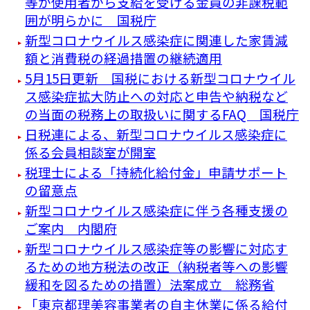
等が使用者から支給を受ける金員の非課税範
囲が明らかに 国税庁
新型コロナウイルス感染症に関連した家賃減
額と消費税の経過措置の継続適用
5月15日更新 国税における新型コロナウイル
ス感染症拡大防止への対応と申告や納税など
の当面の税務上の取扱いに関するFAQ 国税庁
日税連による、新型コロナウイルス感染症に
係る会員相談室が開室
税理士による「持続化給付金」申請サポート
の留意点
新型コロナウイルス感染症に伴う各種支援の
ご案内 内閣府
新型コロナウイルス感染症等の影響に対応す
るための地方税法の改正（納税者等への影響
緩和を図るための措置）法案成立 総務省
「東京都理美容事業者の自主休業に係る給付