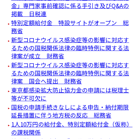
金」専門家事前確認に係る手引き及びQ&Aの
掲載 日税連
特別定額給付金 特設サイトがオープン 総
務省
新型コロナウイルス感染症等の影響に対応す
るための国税関係法律の臨時特例に関する法
律案が成立 財務省
新型コロナウイルス感染症等の影響に対応す
るための国税関係法律の臨時特例に関する法
律案 国会へ提出 財務省
東京都感染拡大防止協力金の申請には税理士
等が不可欠に
国税の申請手続きなしによる申告・納付期限
延長措置に伴う地方税の反応 総務省
1人10万円の給付金、特別定額給付金（仮称）
の課税関係