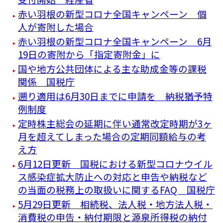
赤い羽根の新型コロナ全国キャンペーン 個
人が寄附した場合
赤い羽根の新型コロナ全国キャンペーン 6月
19日の寄附から「指定寄附金」に
国や地方公共団体による主な助成金等の課税
関係 国税庁
遡り適用は6月30日までに申請を 納税猶予特
例制度
定時株主総会の延期に伴い通常改定時期が3ヶ
月を超えてしまった場合の定期同額給与の考
え方
6月12日更新 国税における新型コロナウイル
ス感染症拡大防止への対応と申告や納税など
の当面の税務上の取扱いに関するFAQ 国税庁
5月29日更新 相続税、法人税・地方法人税・
消費税の申告・納付期限と源泉所得税の納付