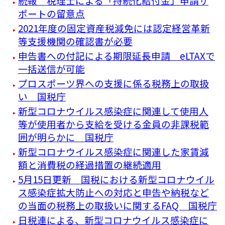
続報 税理士による「持続化給付金」申請サ
ポートの留意点
2021年度の固定資産税減免には認定経営革新
等支援機関の確認書が必要
申告書への付記による期限延長申請 eLTAXで
一括送信が可能
プロスポーツ界への支援に係る税務上の取扱
い 国税庁
新型コロナウイルス感染症に関連して使用人
等が使用者から支給を受ける金員の非課税範
囲が明らかに 国税庁
新型コロナウイルス感染症に関連した家賃減
額と消費税の経過措置の継続適用
5月15日更新 国税における新型コロナウイル
ス感染症拡大防止への対応と申告や納税など
の当面の税務上の取扱いに関するFAQ 国税庁
日税連による、新型コロナウイルス感染症に