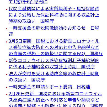
て1兆7千6百億円に
民間金融機関による実質無利子・無担保融資
により受給した保証料補助に関する収益計上
時期の取扱い 国税庁
一時支援金の解説映像開始のお知らせ 日税
連
3月5日更新 国税における新型コロナウイル
ス感染症拡大防止への対応と申告や納税など
の当面の税務上の取扱いに関するFAQ 国税庁
新型コロナウイルス感染症特別利子補給制度
に係る利子補給金の収益計上時期 国税庁
法人が交付を受ける助成金等の収益計上時期
の取扱い 国税庁
一時支援金の申請サポート要請 日税連
2月26日更新 国税における新型コロナウイル
ス感染症拡大防止への対応と申告や納税など
の当面の税務上の取扱いに関するFAQ 国税庁