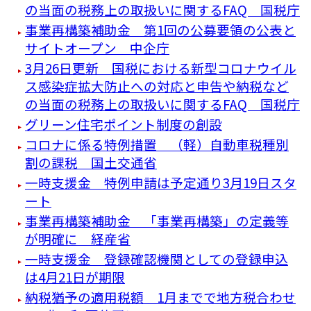
の当面の税務上の取扱いに関するFAQ 国税庁
事業再構築補助金 第1回の公募要領の公表と
サイトオープン 中企庁
3月26日更新 国税における新型コロナウイル
ス感染症拡大防止への対応と申告や納税など
の当面の税務上の取扱いに関するFAQ 国税庁
グリーン住宅ポイント制度の創設
コロナに係る特例措置 （軽）自動車税種別
割の課税 国土交通省
一時支援金 特例申請は予定通り3月19日スタ
ート
事業再構築補助金 「事業再構築」の定義等
が明確に 経産省
一時支援金 登録確認機関としての登録申込
は4月21日が期限
納税猶予の適用税額 1月までで地方税合わせ