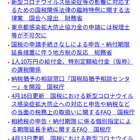
新型コロナウイルス感染症等の影響に対応す
るための国税関係法律の臨時特例に関する法
律案 国会へ提出 財務省
東京都感染拡大防止協力金の申請には税理士
等が不可欠に
国税の申請手続きなしによる申告・納付期限
延長措置に伴う地方税の反応 総務省
1人10万円の給付金、特別定額給付金（仮称）
の課税関係
納税猶予の相談窓口『国税局猶予相談センタ
ー』を開設 国税庁
4月16日更新 国税における新型コロナウイル
ス感染症拡大防止への対応と申告や納税など
の当面の税務上の取扱いに関するFAQ 国税庁
相続税の申告・納付期限 に係る個別指定によ
る期限延長手続に関するFAQ 国税庁
4月13日更新 国税における新型コロナウイル