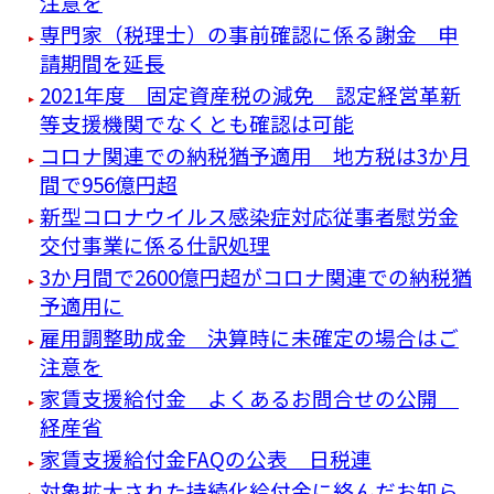
注意を
専門家（税理士）の事前確認に係る謝金 申
請期間を延長
2021年度 固定資産税の減免 認定経営革新
等支援機関でなくとも確認は可能
コロナ関連での納税猶予適用 地方税は3か月
間で956億円超
新型コロナウイルス感染症対応従事者慰労金
交付事業に係る仕訳処理
3か月間で2600億円超がコロナ関連での納税猶
予適用に
雇用調整助成金 決算時に未確定の場合はご
注意を
家賃支援給付金 よくあるお問合せの公開
経産省
家賃支援給付金FAQの公表 日税連
対象拡大された持続化給付金に絡んだお知ら