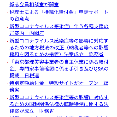
係る会員相談室が開室
税理士による「持続化給付金」申請サポート
の留意点
新型コロナウイルス感染症に伴う各種支援の
ご案内 内閣府
新型コロナウイルス感染症等の影響に対応す
るための地方税法の改正（納税者等への影響
緩和を図るための措置）法案成立 総務省
「東京都理美容事業者の自主休業に係る給付
金」専門家事前確認に係る手引き及びQ&Aの
掲載 日税連
特別定額給付金 特設サイトがオープン 総
務省
新型コロナウイルス感染症等の影響に対応す
るための国税関係法律の臨時特例に関する法
律案が成立 財務省