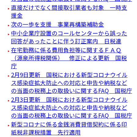
直接だけでなく間接取引業者も対象 一時支
援金
次の一歩を支援 事業再構築補助金
中小企業庁設置のコールセンターから誤った
回答があったことに伴う訂正案内 日税連
在宅勤務に係る費用負担等に関するＦＡＱ
（源泉所得税関係） 修正による更新 国税
庁
2月9日更新 国税における新型コロナウイル
ス感染症拡大防止への対応と申告や納税など
の当面の税務上の取扱いに関するFAQ 国税庁
2月3日更新 国税における新型コロナウイル
ス感染症拡大防止への対応と申告や納税など
の当面の税務上の取扱いに関するFAQ 国税庁
新型コロナに係る金銭消費貸借契約に係る印
紙税非課税措置 先行適用