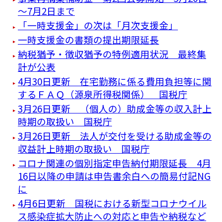
～7月2日まで
「一時支援金」の次は「月次支援金」
一時支援金の書類の提出期限延長
納税猶予・徴収猶予の特例適用状況 最終集
計が公表
4月30日更新 在宅勤務に係る費用負担等に関
するＦＡＱ（源泉所得税関係） 国税庁
3月26日更新 （個人の）助成金等の収入計上
時期の取扱い 国税庁
3月26日更新 法人が交付を受ける助成金等の
収益計上時期の取扱い 国税庁
コロナ関連の個別指定申告納付期限延長 4月
16日以降の申請は申告書余白への簡易付記NG
に
4月6日更新 国税における新型コロナウイル
ス感染症拡大防止への対応と申告や納税など