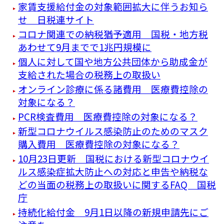
家賃支援給付金の対象範囲拡大に伴うお知ら
せ 日税連サイト
コロナ関連での納税猶予適用 国税・地方税
あわせて9月までで1兆円規模に
個人に対して国や地方公共団体から助成金が
支給された場合の税務上の取扱い
オンライン診療に係る諸費用 医療費控除の
対象になる？
PCR検査費用 医療費控除の対象になる？
新型コロナウイルス感染防止のためのマスク
購入費用 医療費控除の対象になる？
10月23日更新 国税における新型コロナウイ
ルス感染症拡大防止への対応と申告や納税な
どの当面の税務上の取扱いに関するFAQ 国税
庁
持続化給付金 9月1日以降の新規申請先にご