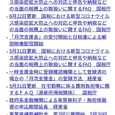
ス感染症拡大防止への対応と申告や納税など
の当面の税務上の取扱いに関するFAQ 国税庁
6月22日更新 国税における新型コロナウイル
ス感染症拡大防止への対応と申告や納税など
の当面の税務上の取扱いに関するFAQ 国税庁
「月次支援金」の受付開始と日税連による解
説映像配信開始
5月31日更新 国税における新型コロナウイル
ス感染症拡大防止への対応と申告や納税など
の当面の税務上の取扱いに関するFAQ 国税庁
一時支援金時に登録確認機関として登録済の
場合の「月次支援金」の登録方法 経産省
5月31日更新 在宅勤務に係る費用負担等に関
するＦＡＱ（源泉所得税関係） 国税庁
政府系金融機関による実質無利子・無担保融
資の申込期限延長 経産省
事業再構築補助金 第2回公募開始 5月20日