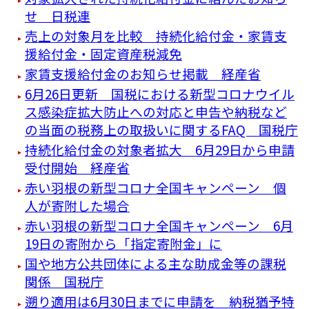
せ 日税連
売上の対象月を比較 持続化給付金・家賃支
援給付金・固定資産税減免
家賃支援給付金のお知らせ掲載 経産省
6月26日更新 国税における新型コロナウイル
ス感染症拡大防止への対応と申告や納税など
の当面の税務上の取扱いに関するFAQ 国税庁
持続化給付金の対象者拡大 6月29日から申請
受付開始 経産省
赤い羽根の新型コロナ全国キャンペーン 個
人が寄附した場合
赤い羽根の新型コロナ全国キャンペーン 6月
19日の寄附から「指定寄附金」に
国や地方公共団体による主な助成金等の課税
関係 国税庁
遡り適用は6月30日までに申請を 納税猶予特