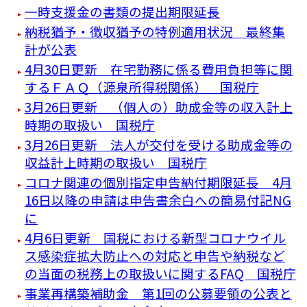
一時支援金の書類の提出期限延長
納税猶予・徴収猶予の特例適用状況 最終集
計が公表
4月30日更新 在宅勤務に係る費用負担等に関
するＦＡＱ（源泉所得税関係） 国税庁
3月26日更新 （個人の）助成金等の収入計上
時期の取扱い 国税庁
3月26日更新 法人が交付を受ける助成金等の
収益計上時期の取扱い 国税庁
コロナ関連の個別指定申告納付期限延長 4月
16日以降の申請は申告書余白への簡易付記NG
に
4月6日更新 国税における新型コロナウイル
ス感染症拡大防止への対応と申告や納税など
の当面の税務上の取扱いに関するFAQ 国税庁
事業再構築補助金 第1回の公募要領の公表と