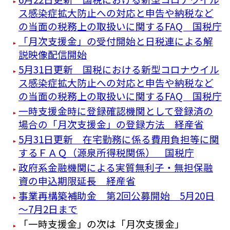
ス感染症拡大防止への対応と申告や納税など
の当面の税務上の取扱いに関するFAQ 国税庁
「月次支援金」の受付開始と日税連による解
説映像配信開始
5月31日更新 国税における新型コロナウイル
ス感染症拡大防止への対応と申告や納税など
の当面の税務上の取扱いに関するFAQ 国税庁
一時支援金時に登録確認機関として登録済の
場合の「月次支援金」の登録方法 経産省
5月31日更新 在宅勤務に係る費用負担等に関
するＦＡＱ（源泉所得税関係） 国税庁
政府系金融機関による実質無利子・無担保融
資の申込期限延長 経産省
事業再構築補助金 第2回公募開始 5月20日
～7月2日まで
「一時支援金」の次は「月次支援金」