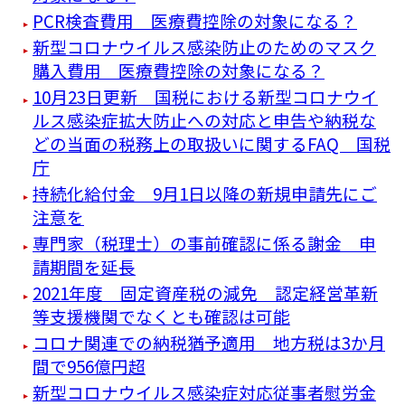
PCR検査費用 医療費控除の対象になる？
新型コロナウイルス感染防止のためのマスク
購入費用 医療費控除の対象になる？
10月23日更新 国税における新型コロナウイ
ルス感染症拡大防止への対応と申告や納税な
どの当面の税務上の取扱いに関するFAQ 国税
庁
持続化給付金 9月1日以降の新規申請先にご
注意を
専門家（税理士）の事前確認に係る謝金 申
請期間を延長
2021年度 固定資産税の減免 認定経営革新
等支援機関でなくとも確認は可能
コロナ関連での納税猶予適用 地方税は3か月
間で956億円超
新型コロナウイルス感染症対応従事者慰労金