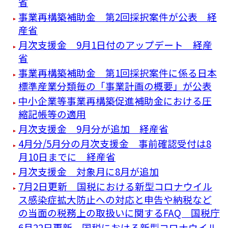
省
事業再構築補助金 第2回採択案件が公表 経
産省
月次支援金 9月1日付のアップデート 経産
省
事業再構築補助金 第1回採択案件に係る日本
標準産業分類毎の「事業計画の概要」が公表
中小企業等事業再構築促進補助金における圧
縮記帳等の適用
月次支援金 9月分が追加 経産省
4月分/5月分の月次支援金 事前確認受付は8
月10日までに 経産省
月次支援金 対象月に8月が追加
7月2日更新 国税における新型コロナウイル
ス感染症拡大防止への対応と申告や納税など
の当面の税務上の取扱いに関するFAQ 国税庁
6月22日更新 国税における新型コロナウイル