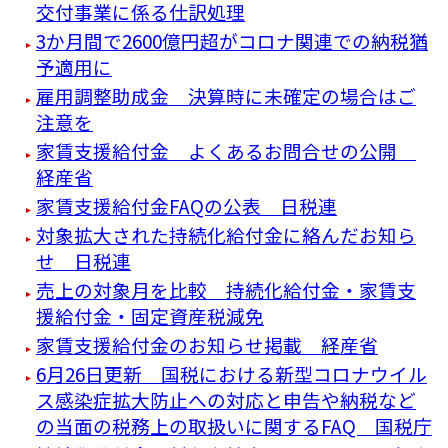
交付事業に係る仕訳処理
3か月間で2600億円超がコロナ関連での納税猶
予適用に
雇用調整助成金 決算時に未確定の場合はご
注意を
家賃支援給付金 よくあるお問合せの公開
経産省
家賃支援給付金FAQの公表 日税連
対象拡大された持続化給付金に絡んだお知ら
せ 日税連
売上の対象月を比較 持続化給付金・家賃支
援給付金・固定資産税減免
家賃支援給付金のお知らせ掲載 経産省
6月26日更新 国税における新型コロナウイル
ス感染症拡大防止への対応と申告や納税など
の当面の税務上の取扱いに関するFAQ 国税庁