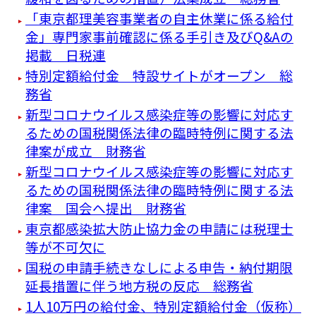
「東京都理美容事業者の自主休業に係る給付
金」専門家事前確認に係る手引き及びQ&Aの
掲載 日税連
特別定額給付金 特設サイトがオープン 総
務省
新型コロナウイルス感染症等の影響に対応す
るための国税関係法律の臨時特例に関する法
律案が成立 財務省
新型コロナウイルス感染症等の影響に対応す
るための国税関係法律の臨時特例に関する法
律案 国会へ提出 財務省
東京都感染拡大防止協力金の申請には税理士
等が不可欠に
国税の申請手続きなしによる申告・納付期限
延長措置に伴う地方税の反応 総務省
1人10万円の給付金、特別定額給付金（仮称）