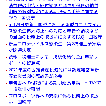
消費税の申告・納付期限と源泉所得税の納付
期限の個別指定による期限延長手続に関する
FAQ 国税庁
5月29日更新 国税における新型コロナウイル
ス感染症拡大防止への対応と申告や納税など
の当面の税務上の取扱いに関するFAQ 国税庁
新型コロナウイルス感染症 第2次補正予算案
が閣議決定
続報 税理士による「持続化給付金」申請サ
ポートの留意点
2021年度の固定資産税減免には認定経営革新
等支援機関の確認書が必要
申告書への付記による期限延長申請 eLTAXで
一括送信が可能
プロスポーツ界への支援に係る税務上の取扱
い 国税庁