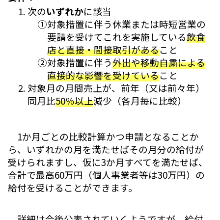
次の
いずれか
に該当
①対象措置に伴う休業または時短営業の
要請を受けてこれを実施している
飲食
店と直接・間接取引がある
こと
②対象措置に伴う
外出や移動自粛による
直接的な影響を受けている
こと
対象月の月間売上が、前年（又は前々年）
同月比
50％以上
減少（各月毎に比較）
1か月ごとの比較計算かつ申請となることか
ら、いずれかの月を満たせばその月分の給付が
受けられますし、仮に3か月すべてを満たせば、
合計で最高60万円（個人事業者等は30万円）の
給付を受けることができます。
詳細は今後公表されていくようですが、給付