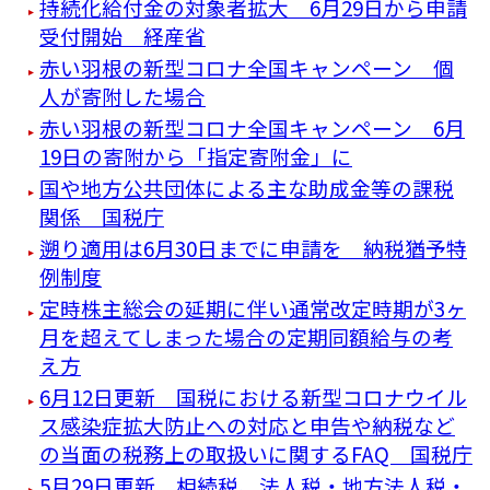
持続化給付金の対象者拡大 6月29日から申請
受付開始 経産省
赤い羽根の新型コロナ全国キャンペーン 個
人が寄附した場合
赤い羽根の新型コロナ全国キャンペーン 6月
19日の寄附から「指定寄附金」に
国や地方公共団体による主な助成金等の課税
関係 国税庁
遡り適用は6月30日までに申請を 納税猶予特
例制度
定時株主総会の延期に伴い通常改定時期が3ヶ
月を超えてしまった場合の定期同額給与の考
え方
6月12日更新 国税における新型コロナウイル
ス感染症拡大防止への対応と申告や納税など
の当面の税務上の取扱いに関するFAQ 国税庁
5月29日更新 相続税、法人税・地方法人税・