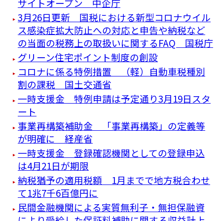
サイトオープン 中企庁
3月26日更新 国税における新型コロナウイル
ス感染症拡大防止への対応と申告や納税など
の当面の税務上の取扱いに関するFAQ 国税庁
グリーン住宅ポイント制度の創設
コロナに係る特例措置 （軽）自動車税種別
割の課税 国土交通省
一時支援金 特例申請は予定通り3月19日スタ
ート
事業再構築補助金 「事業再構築」の定義等
が明確に 経産省
一時支援金 登録確認機関としての登録申込
は4月21日が期限
納税猶予の適用税額 1月までで地方税合わせ
て1兆7千6百億円に
民間金融機関による実質無利子・無担保融資
により受給した保証料補助に関する収益計上