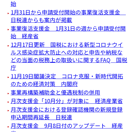
始
1月31日から申請受付開始の事業復活支援金
日税連からも案内が掲載
事業復活支援金 1月31日の週から申請受付開
始 経産省
12月17日更新 国税における新型コロナウイ
ルス感染症拡大防止への対応と申告や納税な
どの当面の税務上の取扱いに関するFAQ 国税
庁
11月19日閣議決定 コロナ克服・新時代開拓
のための経済対策 内閣府
事業再構築補助金と優遇税制の併用
月次支援金「10月分」が対象に 経済産業省
月次支援金における登録確認機関の新規登録
申込期間再延長 日税連
月次支援金 9月8日付のアップデート 経産