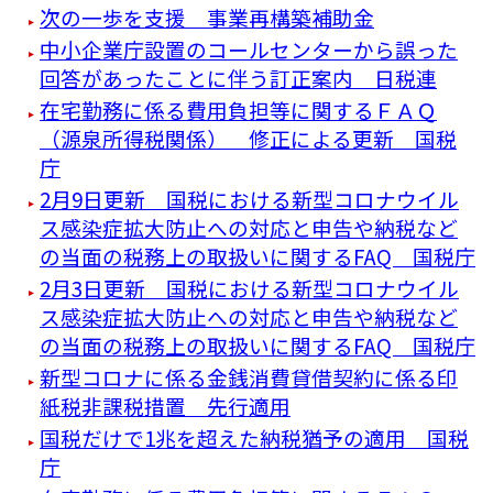
次の一歩を支援 事業再構築補助金
中小企業庁設置のコールセンターから誤った
回答があったことに伴う訂正案内 日税連
在宅勤務に係る費用負担等に関するＦＡＱ
（源泉所得税関係） 修正による更新 国税
庁
2月9日更新 国税における新型コロナウイル
ス感染症拡大防止への対応と申告や納税など
の当面の税務上の取扱いに関するFAQ 国税庁
2月3日更新 国税における新型コロナウイル
ス感染症拡大防止への対応と申告や納税など
の当面の税務上の取扱いに関するFAQ 国税庁
新型コロナに係る金銭消費貸借契約に係る印
紙税非課税措置 先行適用
国税だけで1兆を超えた納税猶予の適用 国税
庁