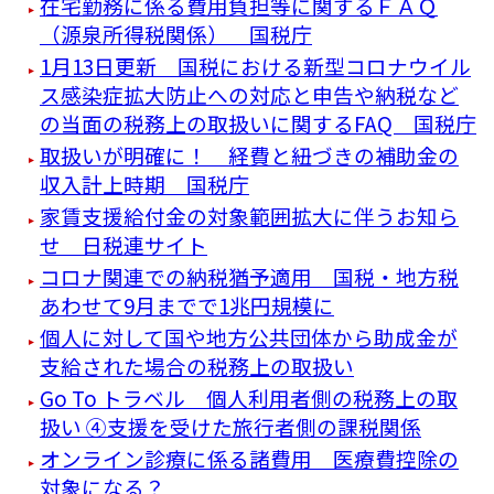
在宅勤務に係る費用負担等に関するＦＡＱ
（源泉所得税関係） 国税庁
1月13日更新 国税における新型コロナウイル
ス感染症拡大防止への対応と申告や納税など
の当面の税務上の取扱いに関するFAQ 国税庁
取扱いが明確に！ 経費と紐づきの補助金の
収入計上時期 国税庁
家賃支援給付金の対象範囲拡大に伴うお知ら
せ 日税連サイト
コロナ関連での納税猶予適用 国税・地方税
あわせて9月までで1兆円規模に
個人に対して国や地方公共団体から助成金が
支給された場合の税務上の取扱い
Go To トラベル 個人利用者側の税務上の取
扱い ④支援を受けた旅行者側の課税関係
オンライン診療に係る諸費用 医療費控除の
対象になる？