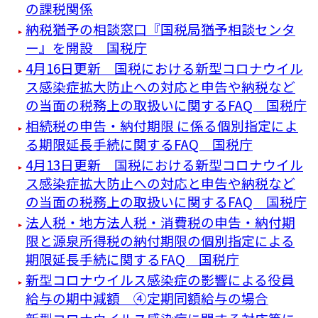
の課税関係
納税猶予の相談窓口『国税局猶予相談センタ
ー』を開設 国税庁
4月16日更新 国税における新型コロナウイル
ス感染症拡大防止への対応と申告や納税など
の当面の税務上の取扱いに関するFAQ 国税庁
相続税の申告・納付期限 に係る個別指定によ
る期限延長手続に関するFAQ 国税庁
4月13日更新 国税における新型コロナウイル
ス感染症拡大防止への対応と申告や納税など
の当面の税務上の取扱いに関するFAQ 国税庁
法人税・地方法人税・消費税の申告・納付期
限と源泉所得税の納付期限の個別指定による
期限延長手続に関するFAQ 国税庁
新型コロナウイルス感染症の影響による役員
給与の期中減額 ④定期同額給与の場合