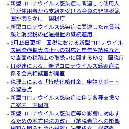
新型コロナウイルス感染症に関連して使用人
等が使用者から支給を受ける金員の非課税範
囲が明らかに 国税庁
新型コロナウイルス感染症に関連した家賃減
額と消費税の経過措置の継続適用
5月15日更新 国税における新型コロナウイル
ス感染症拡大防止への対応と申告や納税など
の当面の税務上の取扱いに関するFAQ 国税庁
日税連による、新型コロナウイルス感染症に
係る会員相談室が開室
税理士による「持続化給付金」申請サポート
の留意点
新型コロナウイルス感染症に伴う各種支援の
ご案内 内閣府
新型コロナウイルス感染症等の影響に対応す
るための地方税法の改正（納税者等への影響
緩和を図るための措置）法案成立 総務省