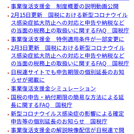
事業復活支援金 制度概要の説明動画公開
2月15日更新 国税における新型コロナウイル
ス感染症拡大防止への対応と申告や納税など
の当面の税務上の取扱いに関するFAQ 国税庁
事業復活支援金 特例適用条件が一部変更に
2月3日更新 国税における新型コロナウイル
ス感染症拡大防止への対応と申告や納税など
の当面の税務上の取扱いに関するFAQ 国税庁
日税連サイトでも申告期限の個別延長のお知
らせが掲載に
事業復活支援金シミュレーション
国税の申告・納付期限の簡易な方法による延
長に関するFAQ 国税庁
新型コロナウイルス感染症の影響による確定
申告等の個別延長のお知らせ 国税庁
事業復活支援金の解説映像配信が日税連で開