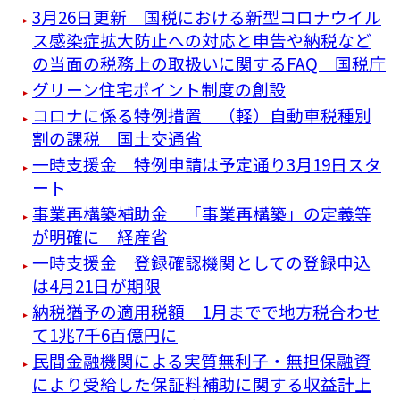
3月26日更新 国税における新型コロナウイル
ス感染症拡大防止への対応と申告や納税など
の当面の税務上の取扱いに関するFAQ 国税庁
グリーン住宅ポイント制度の創設
コロナに係る特例措置 （軽）自動車税種別
割の課税 国土交通省
一時支援金 特例申請は予定通り3月19日スタ
ート
事業再構築補助金 「事業再構築」の定義等
が明確に 経産省
一時支援金 登録確認機関としての登録申込
は4月21日が期限
納税猶予の適用税額 1月までで地方税合わせ
て1兆7千6百億円に
民間金融機関による実質無利子・無担保融資
により受給した保証料補助に関する収益計上