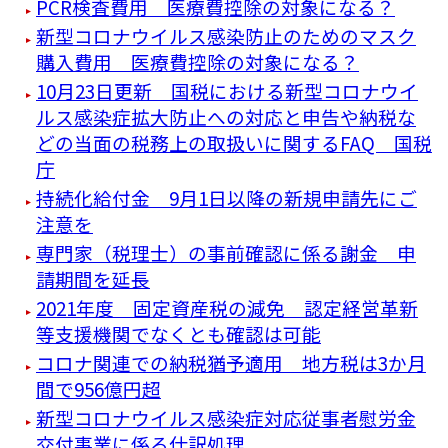
PCR検査費用 医療費控除の対象になる？
新型コロナウイルス感染防止のためのマスク
購入費用 医療費控除の対象になる？
10月23日更新 国税における新型コロナウイ
ルス感染症拡大防止への対応と申告や納税な
どの当面の税務上の取扱いに関するFAQ 国税
庁
持続化給付金 9月1日以降の新規申請先にご
注意を
専門家（税理士）の事前確認に係る謝金 申
請期間を延長
2021年度 固定資産税の減免 認定経営革新
等支援機関でなくとも確認は可能
コロナ関連での納税猶予適用 地方税は3か月
間で956億円超
新型コロナウイルス感染症対応従事者慰労金
交付事業に係る仕訳処理