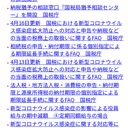
納税猶予の相談窓口『国税局猶予相談センタ
ー』を開設 国税庁
4月16日更新 国税における新型コロナウイル
ス感染症拡大防止への対応と申告や納税など
の当面の税務上の取扱いに関するFAQ 国税庁
相続税の申告・納付期限 に係る個別指定によ
る期限延長手続に関するFAQ 国税庁
4月13日更新 国税における新型コロナウイル
ス感染症拡大防止への対応と申告や納税など
の当面の税務上の取扱いに関するFAQ 国税庁
法人税・地方法人税・消費税の申告・納付期
限と源泉所得税の納付期限の個別指定による
期限延長手続に関するFAQ 国税庁
新型コロナウイルス感染症の影響による役員
給与の期中減額 ④定期同額給与の場合
新型コロナウイルス感染症に関する対応等に