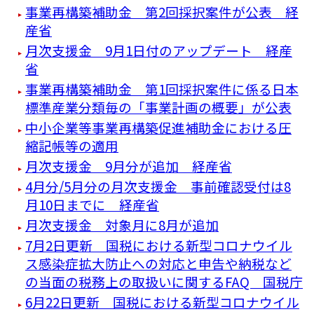
事業再構築補助金 第2回採択案件が公表 経
産省
月次支援金 9月1日付のアップデート 経産
省
事業再構築補助金 第1回採択案件に係る日本
標準産業分類毎の「事業計画の概要」が公表
中小企業等事業再構築促進補助金における圧
縮記帳等の適用
月次支援金 9月分が追加 経産省
4月分/5月分の月次支援金 事前確認受付は8
月10日までに 経産省
月次支援金 対象月に8月が追加
7月2日更新 国税における新型コロナウイル
ス感染症拡大防止への対応と申告や納税など
の当面の税務上の取扱いに関するFAQ 国税庁
6月22日更新 国税における新型コロナウイル