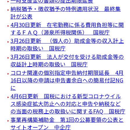
一時支援金の書類の提出期限延長
納税猶予・徴収猶予の特例適用状況 最終集
計が公表
4月30日更新 在宅勤務に係る費用負担等に関
するＦＡＱ（源泉所得税関係） 国税庁
3月26日更新 （個人の）助成金等の収入計上
時期の取扱い 国税庁
3月26日更新 法人が交付を受ける助成金等の
収益計上時期の取扱い 国税庁
コロナ関連の個別指定申告納付期限延長 4月
16日以降の申請は申告書余白への簡易付記NG
に
4月6日更新 国税における新型コロナウイル
ス感染症拡大防止への対応と申告や納税など
の当面の税務上の取扱いに関するFAQ 国税庁
事業再構築補助金 第1回の公募要領の公表と
サイトオープン 中企庁