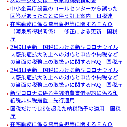
中小企業庁設置のコールセンターから誤った
回答があったことに伴う訂正案内 日税連
在宅勤務に係る費用負担等に関するＦＡＱ
（源泉所得税関係） 修正による更新 国税
庁
2月9日更新 国税における新型コロナウイル
ス感染症拡大防止への対応と申告や納税など
の当面の税務上の取扱いに関するFAQ 国税庁
2月3日更新 国税における新型コロナウイル
ス感染症拡大防止への対応と申告や納税など
の当面の税務上の取扱いに関するFAQ 国税庁
新型コロナに係る金銭消費貸借契約に係る印
紙税非課税措置 先行適用
国税だけで1兆を超えた納税猶予の適用 国税
庁
在宅勤務に係る費用負担等に関するＦＡＱ