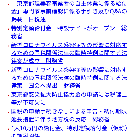
「東京都理美容事業者の自主休業に係る給付
金」専門家事前確認に係る手引き及びQ&Aの
掲載 日税連
特別定額給付金 特設サイトがオープン 総
務省
新型コロナウイルス感染症等の影響に対応す
るための国税関係法律の臨時特例に関する法
律案が成立 財務省
新型コロナウイルス感染症等の影響に対応す
るための国税関係法律の臨時特例に関する法
律案 国会へ提出 財務省
東京都感染拡大防止協力金の申請には税理士
等が不可欠に
国税の申請手続きなしによる申告・納付期限
延長措置に伴う地方税の反応 総務省
1人10万円の給付金、特別定額給付金（仮称）
の課税関係