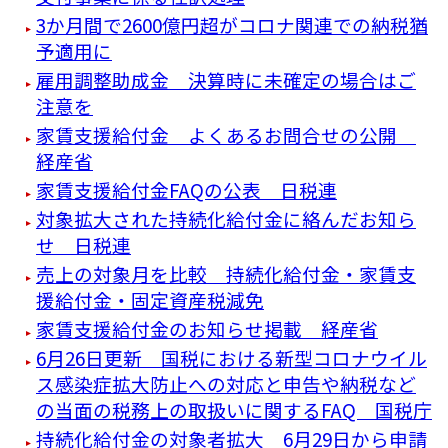
3か月間で2600億円超がコロナ関連での納税猶
予適用に
雇用調整助成金 決算時に未確定の場合はご
注意を
家賃支援給付金 よくあるお問合せの公開
経産省
家賃支援給付金FAQの公表 日税連
対象拡大された持続化給付金に絡んだお知ら
せ 日税連
売上の対象月を比較 持続化給付金・家賃支
援給付金・固定資産税減免
家賃支援給付金のお知らせ掲載 経産省
6月26日更新 国税における新型コロナウイル
ス感染症拡大防止への対応と申告や納税など
の当面の税務上の取扱いに関するFAQ 国税庁
持続化給付金の対象者拡大 6月29日から申請