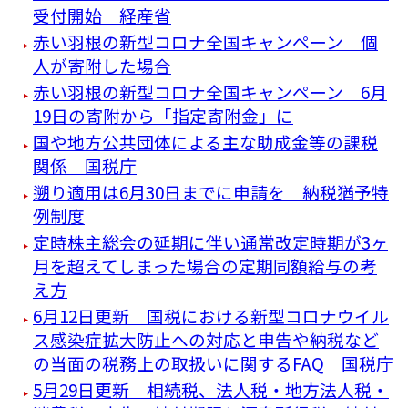
受付開始 経産省
赤い羽根の新型コロナ全国キャンペーン 個
人が寄附した場合
赤い羽根の新型コロナ全国キャンペーン 6月
19日の寄附から「指定寄附金」に
国や地方公共団体による主な助成金等の課税
関係 国税庁
遡り適用は6月30日までに申請を 納税猶予特
例制度
定時株主総会の延期に伴い通常改定時期が3ヶ
月を超えてしまった場合の定期同額給与の考
え方
6月12日更新 国税における新型コロナウイル
ス感染症拡大防止への対応と申告や納税など
の当面の税務上の取扱いに関するFAQ 国税庁
5月29日更新 相続税、法人税・地方法人税・