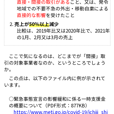
直接・間接の取引がある
こと、又は、発令
地域での不要不急の外出・移動自粛による
直接的な影響
を受けたこと
売上が
50％以上
減少
比較は、2019年比又は2020年比で、2021年
の1月、2月又は3月の売上
ここで気になるのは、どこまでが「間接」取
引の対象事業者なのか、というところでしょう
か。
この点は、以下のファイル内に例が示されて
います。
○緊急事態宣言の影響緩和に係る一時支援金
の概要について（PDF形式：877KB）
https://www.meti.go.jp/covid-19/ichiji_shi