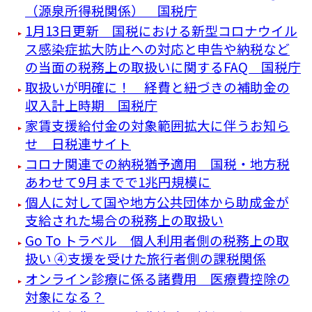
（源泉所得税関係） 国税庁
1月13日更新 国税における新型コロナウイル
ス感染症拡大防止への対応と申告や納税など
の当面の税務上の取扱いに関するFAQ 国税庁
取扱いが明確に！ 経費と紐づきの補助金の
収入計上時期 国税庁
家賃支援給付金の対象範囲拡大に伴うお知ら
せ 日税連サイト
コロナ関連での納税猶予適用 国税・地方税
あわせて9月までで1兆円規模に
個人に対して国や地方公共団体から助成金が
支給された場合の税務上の取扱い
Go To トラベル 個人利用者側の税務上の取
扱い ④支援を受けた旅行者側の課税関係
オンライン診療に係る諸費用 医療費控除の
対象になる？