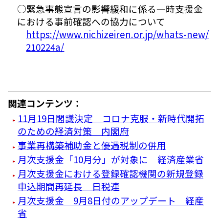
○緊急事態宣言の影響緩和に係る一時支援金
における事前確認への協力について
https://www.nichizeiren.or.jp/whats-new/
210224a/
関連コンテンツ：
11月19日閣議決定 コロナ克服・新時代開拓
のための経済対策 内閣府
事業再構築補助金と優遇税制の併用
月次支援金「10月分」が対象に 経済産業省
月次支援金における登録確認機関の新規登録
申込期間再延長 日税連
月次支援金 9月8日付のアップデート 経産
省