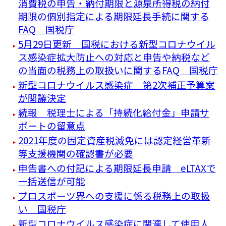
消費税の申告・納付期限と源泉所得税の納付
期限の個別指定による期限延長手続に関する
FAQ 国税庁
5月29日更新 国税における新型コロナウイル
ス感染症拡大防止への対応と申告や納税など
の当面の税務上の取扱いに関するFAQ 国税庁
新型コロナウイルス感染症 第2次補正予算案
が閣議決定
続報 税理士による「持続化給付金」申請サ
ポートの留意点
2021年度の固定資産税減免には認定経営革新
等支援機関の確認書が必要
申告書への付記による期限延長申請 eLTAXで
一括送信が可能
プロスポーツ界への支援に係る税務上の取扱
い 国税庁
新型コロナウイルス感染症に関連して使用人