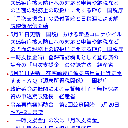
ス感染症拡大防止への対応と申告や納税など
の当面の税務上の取扱いに関するFAQ 国税庁
「月次支援金」の受付開始と日税連による解
説映像配信開始
5月31日更新 国税における新型コロナウイル
ス感染症拡大防止への対応と申告や納税など
の当面の税務上の取扱いに関するFAQ 国税庁
一時支援金時に登録確認機関として登録済の
場合の「月次支援金」の登録方法 経産省
5月31日更新 在宅勤務に係る費用負担等に関
するＦＡＱ（源泉所得税関係） 国税庁
政府系金融機関による実質無利子・無担保融
資の申込期限延長 経産省
事業再構築補助金 第2回公募開始 5月20日
～7月2日まで
「一時支援金」の次は「月次支援金」