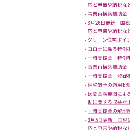
応と申告や納税な
事業再構築補助金
3月26日更新 
応と申告や納税な
グリーン住宅ポイ
コロナに係る特例
一時支援金 特例申
事業再構築補助金
一時支援金 登録確
納税猶予の適用税額
民間金融機関によ
助に関する収益計
一時支援金の解説
3月5日更新 国
応と申告や納税な