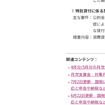
じた期
特別貸付に係る
主な要件：公的金
症によ
な貸付
措置内容：消費貸
関連コンテンツ：
4月分/5月分の月
月次支援金 対象
7月2日更新 国
応と申告や納税な
6月22日更新 
応と申告や納税な