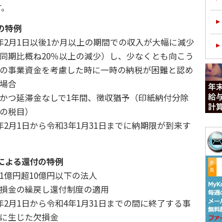
す。
の特例
年2月1日以後1か月以上の期間での収入が大幅に減少
同期比概ね20％以上の減少）し、少なくとも向こう
の事業資金を考慮した時に一時の納税が困難と認め
場合
かつ延滞金なしで1年間、徴収猶予（印紙納付分除
の税目）
年2月1日から令和3年1月31日までに納期限が到来す
による還付の特例
1億円超10億円以下の法人
損金の繰戻し還付制度の適用
年2月1日から令和4年1月31日までの間に終了する事
に生じた欠損金