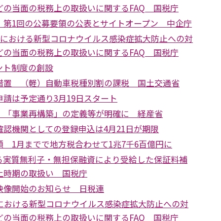
どの当面の税務上の取扱いに関するFAQ 国税庁
 第1回の公募要領の公表とサイトオープン 中企庁
国税における新型コロナウイルス感染症拡大防止への対
どの当面の税務上の取扱いに関するFAQ 国税庁
ント制度の創設
措置 （軽）自動車税種別割の課税 国土交通省
請は予定通り3月19日スタート
 「事業再構築」の定義等が明確に 経産省
認機関としての登録申込は4月21日が期限
 1月までで地方税合わせて1兆7千6百億円に
る実質無利子・無担保融資により受給した保証料補
上時期の取扱い 国税庁
映像開始のお知らせ 日税連
税における新型コロナウイルス感染症拡大防止への対
どの当面の税務上の取扱いに関するFAQ 国税庁