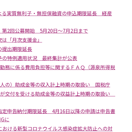
よる実質無利子・無担保融資の申込期限延長 経産
第2回公募開始 5月20日～7月2日まで
次は「月次支援金」
の提出期限延長
予の特例適用状況 最終集計が公表
在宅勤務に係る費用負担等に関するＦＡＱ（源泉所得税
（個人の）助成金等の収入計上時期の取扱い 国税庁
法人が交付を受ける助成金等の収益計上時期の取扱い
指定申告納付期限延長 4月16日以降の申請は申告書
Gに
税における新型コロナウイルス感染症拡大防止への対