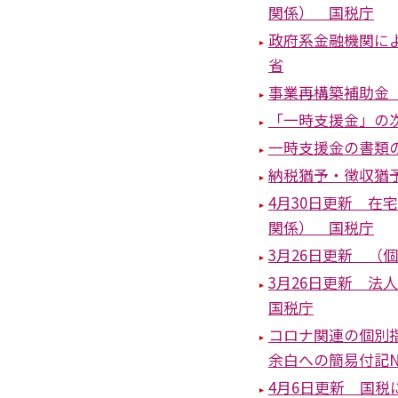
関係） 国税庁
政府系金融機関に
省
事業再構築補助金 
「一時支援金」の
一時支援金の書類
納税猶予・徴収猶
4月30日更新 
関係） 国税庁
3月26日更新 
3月26日更新 
国税庁
コロナ関連の個別
余白への簡易付記N
4月6日更新 国