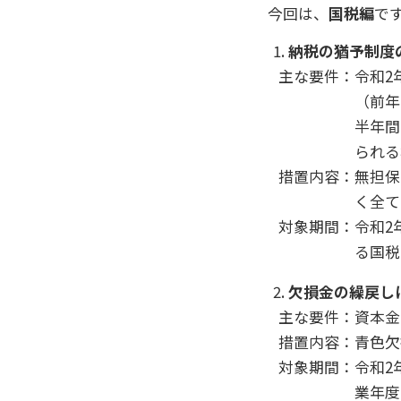
今回は、
国税編
で
納税の猶予制度
主な要件：令和2
（前年
半年間
られる
措置内容：無担保
く全て
対象期間：令和2
る国税
欠損金の繰戻し
主な要件：資本金
措置内容：青色欠
対象期間：令和2
業年度