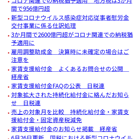
コロナ関連での納税猶予適用 地方税は3か月
間で956億円超
新型コロナウイルス感染症対応従事者慰労金
交付事業に係る仕訳処理
3か月間で2600億円超がコロナ関連での納税猶
予適用に
雇用調整助成金 決算時に未確定の場合はご
注意を
家賃支援給付金 よくあるお問合せの公開
経産省
家賃支援給付金FAQの公表 日税連
対象拡大された持続化給付金に絡んだお知ら
せ 日税連
売上の対象月を比較 持続化給付金・家賃支
援給付金・固定資産税減免
家賃支援給付金のお知らせ掲載 経産省
6月26日更新 国税における新型コロナウイル