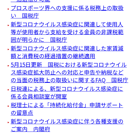
プロスポーツ界への支援に係る税務上の取扱
い 国税庁
新型コロナウイルス感染症に関連して使用人
等が使用者から支給を受ける金員の非課税範
囲が明らかに 国税庁
新型コロナウイルス感染症に関連した家賃減
額と消費税の経過措置の継続適用
5月15日更新 国税における新型コロナウイル
ス感染症拡大防止への対応と申告や納税など
の当面の税務上の取扱いに関するFAQ 国税庁
日税連による、新型コロナウイルス感染症に
係る会員相談室が開室
税理士による「持続化給付金」申請サポート
の留意点
新型コロナウイルス感染症に伴う各種支援の
ご案内 内閣府