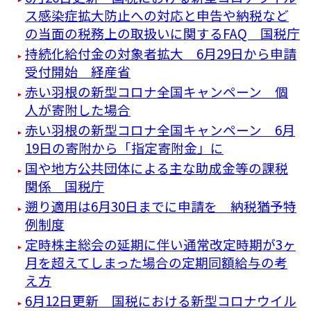
ス感染症拡大防止への対応と申告や納税など
の当面の税務上の取扱いに関するFAQ 国税庁
持続化給付金の対象者拡大 6月29日から申請
受付開始 経産省
赤い羽根の新型コロナ全国キャンペーン 個
人が寄附した場合
赤い羽根の新型コロナ全国キャンペーン 6月
19日の寄附から「指定寄附金」に
国や地方公共団体による主な助成金等の課税
関係 国税庁
遡り適用は6月30日までに申請を 納税猶予特
例制度
定時株主総会の延期に伴い通常改定時期が3ヶ
月を超えてしまった場合の定期同額給与の考
え方
6月12日更新 国税における新型コロナウイル