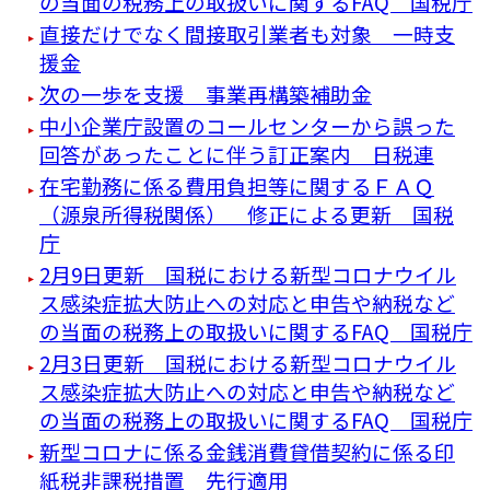
の当面の税務上の取扱いに関するFAQ 国税庁
直接だけでなく間接取引業者も対象 一時支
援金
次の一歩を支援 事業再構築補助金
中小企業庁設置のコールセンターから誤った
回答があったことに伴う訂正案内 日税連
在宅勤務に係る費用負担等に関するＦＡＱ
（源泉所得税関係） 修正による更新 国税
庁
2月9日更新 国税における新型コロナウイル
ス感染症拡大防止への対応と申告や納税など
の当面の税務上の取扱いに関するFAQ 国税庁
2月3日更新 国税における新型コロナウイル
ス感染症拡大防止への対応と申告や納税など
の当面の税務上の取扱いに関するFAQ 国税庁
新型コロナに係る金銭消費貸借契約に係る印
紙税非課税措置 先行適用