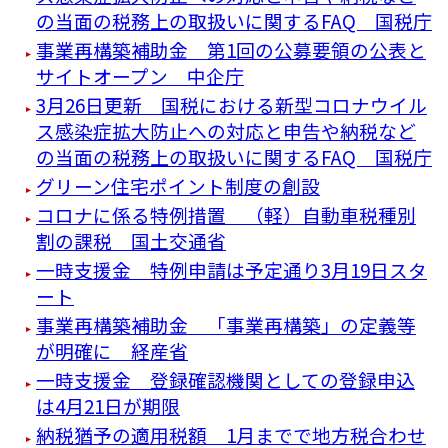
の当面の税務上の取扱いに関するFAQ 国税庁
事業再構築補助金 第1回の公募要領の公表と
サイトオープン 中企庁
3月26日更新 国税における新型コロナウイル
ス感染症拡大防止への対応と申告や納税など
の当面の税務上の取扱いに関するFAQ 国税庁
グリーン住宅ポイント制度の創設
コロナに係る特例措置 （軽）自動車税種別
割の課税 国土交通省
一時支援金 特例申請は予定通り3月19日スタ
ート
事業再構築補助金 「事業再構築」の定義等
が明確に 経産省
一時支援金 登録確認機関としての登録申込
は4月21日が期限
納税猶予の適用税額 1月までで地方税合わせ