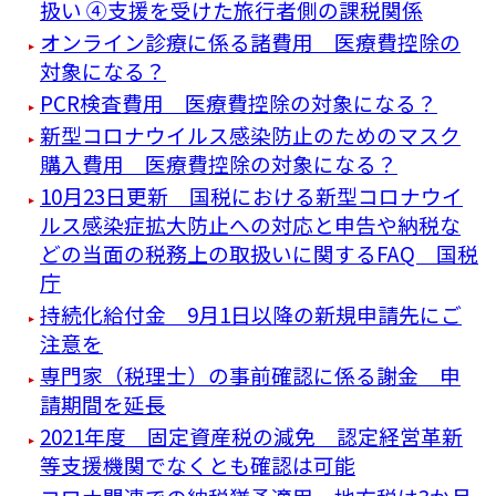
扱い ④支援を受けた旅行者側の課税関係
オンライン診療に係る諸費用 医療費控除の
対象になる？
PCR検査費用 医療費控除の対象になる？
新型コロナウイルス感染防止のためのマスク
購入費用 医療費控除の対象になる？
10月23日更新 国税における新型コロナウイ
ルス感染症拡大防止への対応と申告や納税な
どの当面の税務上の取扱いに関するFAQ 国税
庁
持続化給付金 9月1日以降の新規申請先にご
注意を
専門家（税理士）の事前確認に係る謝金 申
請期間を延長
2021年度 固定資産税の減免 認定経営革新
等支援機関でなくとも確認は可能