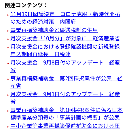
関連コンテンツ：
11月19日閣議決定 コロナ克服・新時代開拓
のための経済対策 内閣府
事業再構築補助金と優遇税制の併用
月次支援金「10月分」が対象に 経済産業省
月次支援金における登録確認機関の新規登録
申込期間再延長 日税連
月次支援金 9月8日付のアップデート 経産
省
事業再構築補助金 第2回採択案件が公表 経
産省
月次支援金 9月1日付のアップデート 経産
省
事業再構築補助金 第1回採択案件に係る日本
標準産業分類毎の「事業計画の概要」が公表
中小企業等事業再構築促進補助金における圧