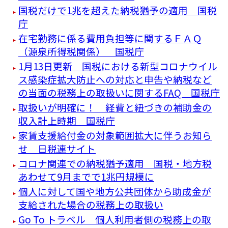
国税だけで1兆を超えた納税猶予の適用 国税
庁
在宅勤務に係る費用負担等に関するＦＡＱ
（源泉所得税関係） 国税庁
1月13日更新 国税における新型コロナウイル
ス感染症拡大防止への対応と申告や納税など
の当面の税務上の取扱いに関するFAQ 国税庁
取扱いが明確に！ 経費と紐づきの補助金の
収入計上時期 国税庁
家賃支援給付金の対象範囲拡大に伴うお知ら
せ 日税連サイト
コロナ関連での納税猶予適用 国税・地方税
あわせて9月までで1兆円規模に
個人に対して国や地方公共団体から助成金が
支給された場合の税務上の取扱い
Go To トラベル 個人利用者側の税務上の取