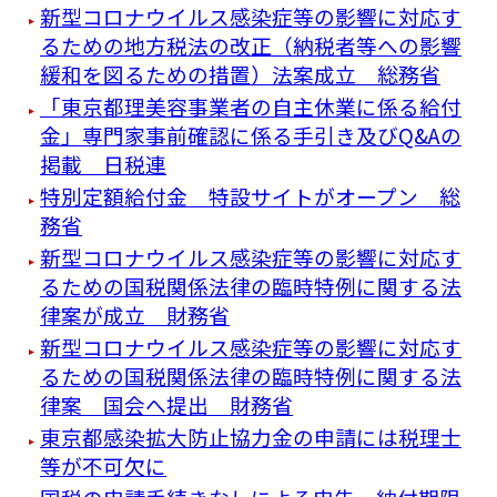
新型コロナウイルス感染症等の影響に対応す
るための地方税法の改正（納税者等への影響
緩和を図るための措置）法案成立 総務省
「東京都理美容事業者の自主休業に係る給付
金」専門家事前確認に係る手引き及びQ&Aの
掲載 日税連
特別定額給付金 特設サイトがオープン 総
務省
新型コロナウイルス感染症等の影響に対応す
るための国税関係法律の臨時特例に関する法
律案が成立 財務省
新型コロナウイルス感染症等の影響に対応す
るための国税関係法律の臨時特例に関する法
律案 国会へ提出 財務省
東京都感染拡大防止協力金の申請には税理士
等が不可欠に