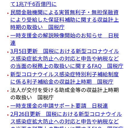
て1兆7千6百億円に
民間金融機関による実質無利子・無担保融資
により受給した保証料補助に関する収益計上
時期の取扱い 国税庁
一時支援金の解説映像開始のお知らせ 日税
連
3月5日更新 国税における新型コロナウイル
ス感染症拡大防止への対応と申告や納税など
の当面の税務上の取扱いに関するFAQ 国税庁
新型コロナウイルス感染症特別利子補給制度
に係る利子補給金の収益計上時期 国税庁
法人が交付を受ける助成金等の収益計上時期
の取扱い 国税庁
一時支援金の申請サポート要請 日税連
2月26日更新 国税における新型コロナウイル
ス感染症拡大防止への対応と申告や納税など