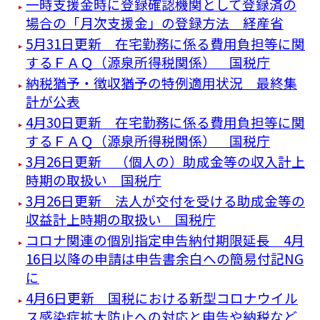
一時支援金時に登録確認機関として登録済の
場合の「月次支援金」の登録方法 経産省
5月31日更新 在宅勤務に係る費用負担等に関
するＦＡＱ（源泉所得税関係） 国税庁
納税猶予・徴収猶予の特例適用状況 最終集
計が公表
4月30日更新 在宅勤務に係る費用負担等に関
するＦＡＱ（源泉所得税関係） 国税庁
3月26日更新 （個人の）助成金等の収入計上
時期の取扱い 国税庁
3月26日更新 法人が交付を受ける助成金等の
収益計上時期の取扱い 国税庁
コロナ関連の個別指定申告納付期限延長 4月
16日以降の申請は申告書余白への簡易付記NG
に
4月6日更新 国税における新型コロナウイル
ス感染症拡大防止への対応と申告や納税など