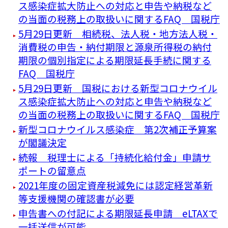
ス感染症拡大防止への対応と申告や納税など
の当面の税務上の取扱いに関するFAQ 国税庁
5月29日更新 相続税、法人税・地方法人税・
消費税の申告・納付期限と源泉所得税の納付
期限の個別指定による期限延長手続に関する
FAQ 国税庁
5月29日更新 国税における新型コロナウイル
ス感染症拡大防止への対応と申告や納税など
の当面の税務上の取扱いに関するFAQ 国税庁
新型コロナウイルス感染症 第2次補正予算案
が閣議決定
続報 税理士による「持続化給付金」申請サ
ポートの留意点
2021年度の固定資産税減免には認定経営革新
等支援機関の確認書が必要
申告書への付記による期限延長申請 eLTAXで
一括送信が可能