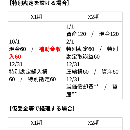
［特別勘定を設ける場合］
X1期
X2期
1/1
資産120 / 現金120
10/1
2/1
現金60 /
補助金収
特別勘定60 / 特別
入60
勘定取崩益60
12/31
12/31
特別勘定繰入損
圧縮損60 / 資産60
60 / 特別勘定60
12/31
減価償却費** / 資
産**
［仮受金等で経理する場合］
X1期
X2期