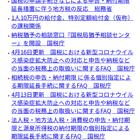
国税の申請手続きなしによる申告・納付期限
延長措置に伴う地方税の反応 総務省
1人10万円の給付金、特別定額給付金（仮称）
の課税関係
納税猶予の相談窓口『国税局猶予相談センタ
ー』を開設 国税庁
4月16日更新 国税における新型コロナウイル
ス感染症拡大防止への対応と申告や納税など
の当面の税務上の取扱いに関するFAQ 国税庁
相続税の申告・納付期限 に係る個別指定によ
る期限延長手続に関するFAQ 国税庁
4月13日更新 国税における新型コロナウイル
ス感染症拡大防止への対応と申告や納税など
の当面の税務上の取扱いに関するFAQ 国税庁
法人税・地方法人税・消費税の申告・納付期
限と源泉所得税の納付期限の個別指定による
期限延長手続に関するFAQ 国税庁