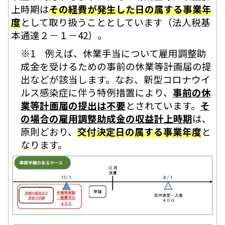
上時期は
その経費が発生した日の属する事業年
度
として取り扱うこととしています（法人税基
本通達２－１－42）。
※1 例えば、休業手当について雇用調整助
成金を受けるための事前の休業等計画届の提
出などが該当します。なお、新型コロナウイ
ルス感染症に伴う特例措置により、
事前の休
業等計画届の提出は不要
とされています。
そ
の場合の雇用調整助成金の収益計上時期
は、
原則どおり、
交付決定日の属する事業年度
と
なります。