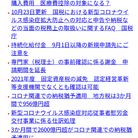
購入費用 医療費控除の対象になる？
10月23日更新 国税における新型コロナウイ
ルス感染症拡大防止への対応と申告や納税な
どの当面の税務上の取扱いに関するFAQ 国税
庁
持続化給付金 9月1日以降の新規申請先にご
注意を
専門家（税理士）の事前確認に係る謝金 申
請期間を延長
2021年度 固定資産税の減免 認定経営革新
等支援機関でなくとも確認は可能
コロナ関連での納税猶予適用 地方税は3か月
間で956億円超
新型コロナウイルス感染症対応従事者慰労金
交付事業に係る仕訳処理
3か月間で2600億円超がコロナ関連での納税猶
予適用に