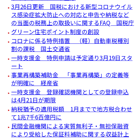
3月26日更新 国税における新型コロナウイル
ス感染症拡大防止への対応と申告や納税など
の当面の税務上の取扱いに関するFAQ 国税庁
グリーン住宅ポイント制度の創設
コロナに係る特例措置 （軽）自動車税種別
割の課税 国土交通省
一時支援金 特例申請は予定通り3月19日スタ
ート
事業再構築補助金 「事業再構築」の定義等
が明確に 経産省
一時支援金 登録確認機関としての登録申込
は4月21日が期限
納税猶予の適用税額 1月までで地方税合わせ
て1兆7千6百億円に
民間金融機関による実質無利子・無担保融資
により受給した保証料補助に関する収益計上