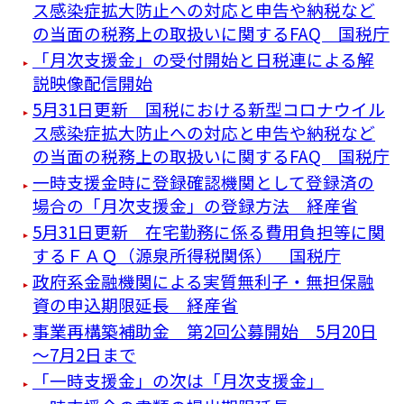
ス感染症拡大防止への対応と申告や納税など
の当面の税務上の取扱いに関するFAQ 国税庁
「月次支援金」の受付開始と日税連による解
説映像配信開始
5月31日更新 国税における新型コロナウイル
ス感染症拡大防止への対応と申告や納税など
の当面の税務上の取扱いに関するFAQ 国税庁
一時支援金時に登録確認機関として登録済の
場合の「月次支援金」の登録方法 経産省
5月31日更新 在宅勤務に係る費用負担等に関
するＦＡＱ（源泉所得税関係） 国税庁
政府系金融機関による実質無利子・無担保融
資の申込期限延長 経産省
事業再構築補助金 第2回公募開始 5月20日
～7月2日まで
「一時支援金」の次は「月次支援金」