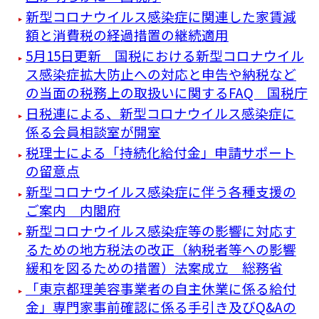
新型コロナウイルス感染症に関連した家賃減
額と消費税の経過措置の継続適用
5月15日更新 国税における新型コロナウイル
ス感染症拡大防止への対応と申告や納税など
の当面の税務上の取扱いに関するFAQ 国税庁
日税連による、新型コロナウイルス感染症に
係る会員相談室が開室
税理士による「持続化給付金」申請サポート
の留意点
新型コロナウイルス感染症に伴う各種支援の
ご案内 内閣府
新型コロナウイルス感染症等の影響に対応す
るための地方税法の改正（納税者等への影響
緩和を図るための措置）法案成立 総務省
「東京都理美容事業者の自主休業に係る給付
金」専門家事前確認に係る手引き及びQ&Aの