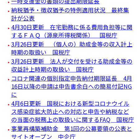
一時支援金の書類の提出期限延長
納税猶予・徴収猶予の特例適用状況 最終集
計が公表
4月30日更新 在宅勤務に係る費用負担等に関
するＦＡＱ（源泉所得税関係） 国税庁
3月26日更新 （個人の）助成金等の収入計上
時期の取扱い 国税庁
3月26日更新 法人が交付を受ける助成金等の
収益計上時期の取扱い 国税庁
コロナ関連の個別指定申告納付期限延長 4月
16日以降の申請は申告書余白への簡易付記NG
に
4月6日更新 国税における新型コロナウイル
ス感染症拡大防止への対応と申告や納税など
の当面の税務上の取扱いに関するFAQ 国税庁
事業再構築補助金 第1回の公募要領の公表と
サイトオープン 中企庁