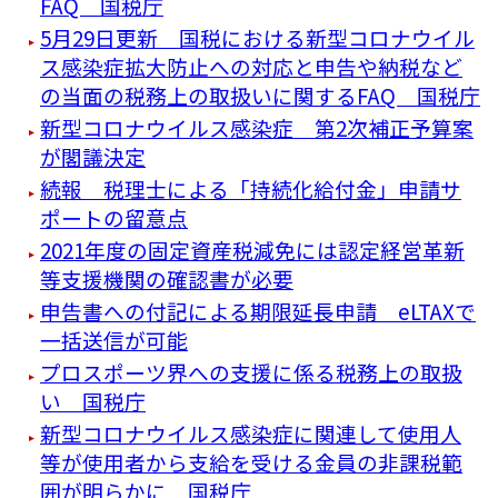
FAQ 国税庁
5月29日更新 国税における新型コロナウイル
ス感染症拡大防止への対応と申告や納税など
の当面の税務上の取扱いに関するFAQ 国税庁
新型コロナウイルス感染症 第2次補正予算案
が閣議決定
続報 税理士による「持続化給付金」申請サ
ポートの留意点
2021年度の固定資産税減免には認定経営革新
等支援機関の確認書が必要
申告書への付記による期限延長申請 eLTAXで
一括送信が可能
プロスポーツ界への支援に係る税務上の取扱
い 国税庁
新型コロナウイルス感染症に関連して使用人
等が使用者から支給を受ける金員の非課税範
囲が明らかに 国税庁