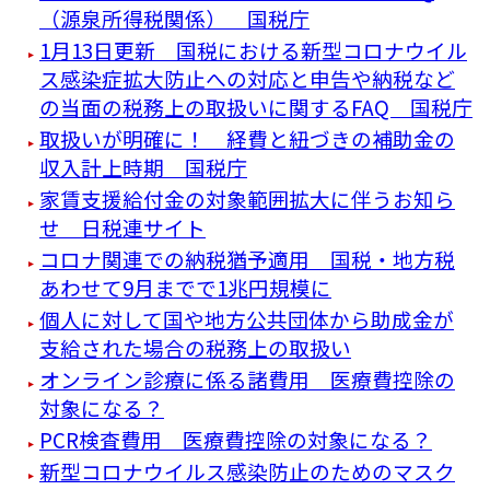
（源泉所得税関係） 国税庁
1月13日更新 国税における新型コロナウイル
ス感染症拡大防止への対応と申告や納税など
の当面の税務上の取扱いに関するFAQ 国税庁
取扱いが明確に！ 経費と紐づきの補助金の
収入計上時期 国税庁
家賃支援給付金の対象範囲拡大に伴うお知ら
せ 日税連サイト
コロナ関連での納税猶予適用 国税・地方税
あわせて9月までで1兆円規模に
個人に対して国や地方公共団体から助成金が
支給された場合の税務上の取扱い
オンライン診療に係る諸費用 医療費控除の
対象になる？
PCR検査費用 医療費控除の対象になる？
新型コロナウイルス感染防止のためのマスク