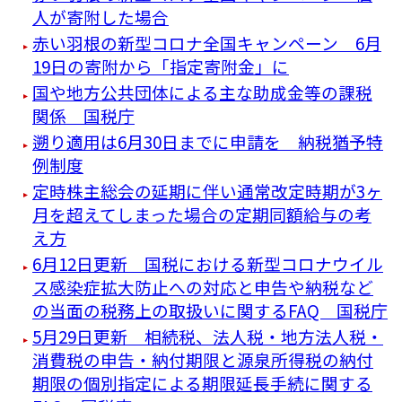
人が寄附した場合
赤い羽根の新型コロナ全国キャンペーン 6月
19日の寄附から「指定寄附金」に
国や地方公共団体による主な助成金等の課税
関係 国税庁
遡り適用は6月30日までに申請を 納税猶予特
例制度
定時株主総会の延期に伴い通常改定時期が3ヶ
月を超えてしまった場合の定期同額給与の考
え方
6月12日更新 国税における新型コロナウイル
ス感染症拡大防止への対応と申告や納税など
の当面の税務上の取扱いに関するFAQ 国税庁
5月29日更新 相続税、法人税・地方法人税・
消費税の申告・納付期限と源泉所得税の納付
期限の個別指定による期限延長手続に関する