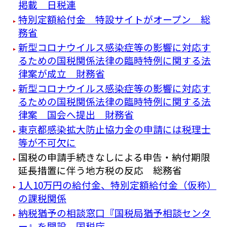
掲載 日税連
特別定額給付金 特設サイトがオープン 総
務省
新型コロナウイルス感染症等の影響に対応す
るための国税関係法律の臨時特例に関する法
律案が成立 財務省
新型コロナウイルス感染症等の影響に対応す
るための国税関係法律の臨時特例に関する法
律案 国会へ提出 財務省
東京都感染拡大防止協力金の申請には税理士
等が不可欠に
国税の申請手続きなしによる申告・納付期限
延長措置に伴う地方税の反応 総務省
1人10万円の給付金、特別定額給付金（仮称）
の課税関係
納税猶予の相談窓口『国税局猶予相談センタ
ー』を開設 国税庁