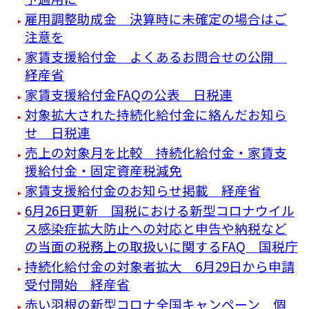
雇用調整助成金 決算時に未確定の場合はご
注意を
家賃支援給付金 よくあるお問合せの公開
経産省
家賃支援給付金FAQの公表 日税連
対象拡大された持続化給付金に絡んだお知ら
せ 日税連
売上の対象月を比較 持続化給付金・家賃支
援給付金・固定資産税減免
家賃支援給付金のお知らせ掲載 経産省
6月26日更新 国税における新型コロナウイル
ス感染症拡大防止への対応と申告や納税など
の当面の税務上の取扱いに関するFAQ 国税庁
持続化給付金の対象者拡大 6月29日から申請
受付開始 経産省
赤い羽根の新型コロナ全国キャンペーン 個