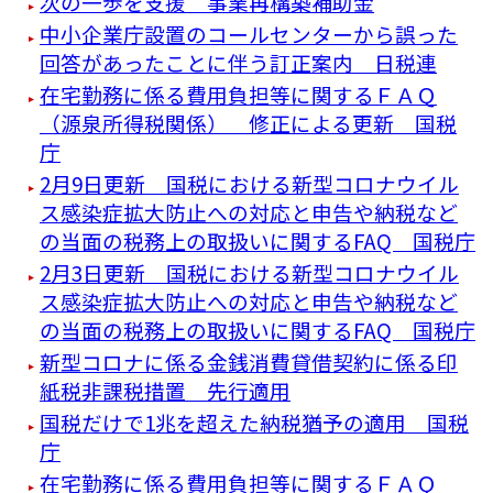
次の一歩を支援 事業再構築補助金
中小企業庁設置のコールセンターから誤った
回答があったことに伴う訂正案内 日税連
在宅勤務に係る費用負担等に関するＦＡＱ
（源泉所得税関係） 修正による更新 国税
庁
2月9日更新 国税における新型コロナウイル
ス感染症拡大防止への対応と申告や納税など
の当面の税務上の取扱いに関するFAQ 国税庁
2月3日更新 国税における新型コロナウイル
ス感染症拡大防止への対応と申告や納税など
の当面の税務上の取扱いに関するFAQ 国税庁
新型コロナに係る金銭消費貸借契約に係る印
紙税非課税措置 先行適用
国税だけで1兆を超えた納税猶予の適用 国税
庁
在宅勤務に係る費用負担等に関するＦＡＱ