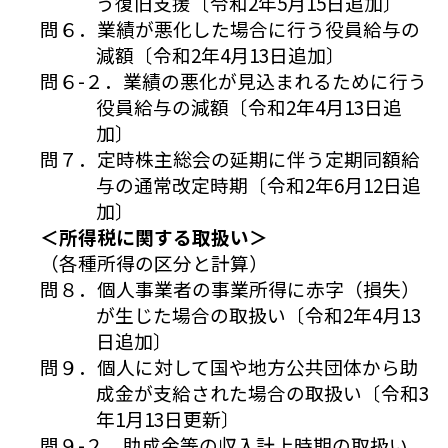
う復旧支援〔令和2年5月15日追加〕
問６．業績が悪化した場合に行う役員給与の
減額〔令和2年4月13日追加〕
問６-２．業績の悪化が見込まれるために行う
役員給与の減額〔令和2年4月13日追
加〕
問７．定時株主総会の延期に伴う定期同額給
与の通常改定時期〔令和2年6月12日追
加〕
＜所得税に関する取扱い＞
（各種所得の区分と計算）
問８．個人事業者の事業所得に赤字（損失）
が生じた場合の取扱い〔令和2年4月13
日追加〕
問９．個人に対して国や地方公共団体から助
成金が支給された場合の取扱い〔令和3
年1月13日更新〕
問９-２．助成金等の収入計上時期の取扱い