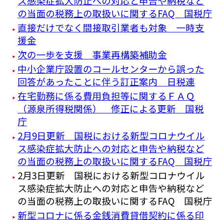
ス感染症拡大防止への対応と申告や納税など
の当面の税務上の取扱いに関するFAQ 国税庁
直接だけでなく間接取引業者も対象 一時支
援金
次の一歩を支援 事業再構築補助金
中小企業庁設置のコールセンターから誤った
回答があったことに伴う訂正案内 日税連
在宅勤務に係る費用負担等に関するＦＡＱ
（源泉所得税関係） 修正による更新 国税
庁
2月9日更新 国税における新型コロナウイル
ス感染症拡大防止への対応と申告や納税など
の当面の税務上の取扱いに関するFAQ 国税庁
2月3日更新 国税における新型コロナウイル
ス感染症拡大防止への対応と申告や納税など
の当面の税務上の取扱いに関するFAQ 国税庁
新型コロナに係る金銭消費貸借契約に係る印