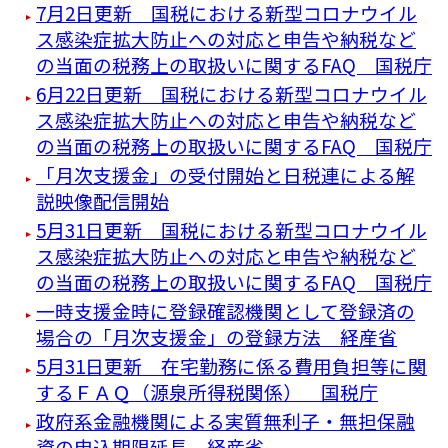
7月2日更新 国税における新型コロナウイル
ス感染症拡大防止への対応と申告や納税など
の当面の税務上の取扱いに関するFAQ 国税庁
6月22日更新 国税における新型コロナウイル
ス感染症拡大防止への対応と申告や納税など
の当面の税務上の取扱いに関するFAQ 国税庁
「月次支援金」の受付開始と日税連による解
説映像配信開始
5月31日更新 国税における新型コロナウイル
ス感染症拡大防止への対応と申告や納税など
の当面の税務上の取扱いに関するFAQ 国税庁
一時支援金時に登録確認機関として登録済の
場合の「月次支援金」の登録方法 経産省
5月31日更新 在宅勤務に係る費用負担等に関
するＦＡＱ（源泉所得税関係） 国税庁
政府系金融機関による実質無利子・無担保融
資の申込期限延長 経産省