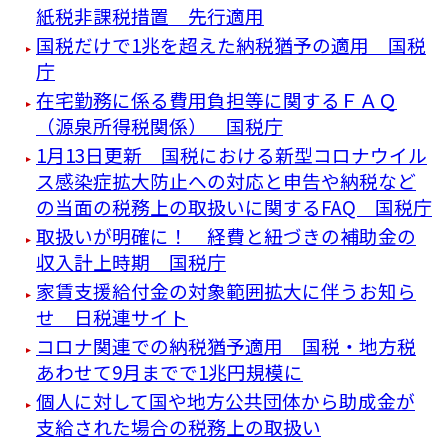
紙税非課税措置 先行適用
国税だけで1兆を超えた納税猶予の適用 国税
庁
在宅勤務に係る費用負担等に関するＦＡＱ
（源泉所得税関係） 国税庁
1月13日更新 国税における新型コロナウイル
ス感染症拡大防止への対応と申告や納税など
の当面の税務上の取扱いに関するFAQ 国税庁
取扱いが明確に！ 経費と紐づきの補助金の
収入計上時期 国税庁
家賃支援給付金の対象範囲拡大に伴うお知ら
せ 日税連サイト
コロナ関連での納税猶予適用 国税・地方税
あわせて9月までで1兆円規模に
個人に対して国や地方公共団体から助成金が
支給された場合の税務上の取扱い