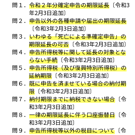
問１．
令和２年分確定申告の期限延長
〔令和3
年2月3日追加〕
問２．
申告以外の各種申請や届出の期限延長
〔令和3年2月3日追加〕
問３．
いわゆる「死亡による準確定申告」の
期限延長の可否
〔令和3年2月3日追加〕
問４．
申告所得税等に関して延長の対象とな
らない手続
〔令和3年2月3日追加〕
問５．
申告所得税（及び復興特別所得税）の
延納期限
〔令和3年2月3日追加〕
問６．
既に申告を済ませている場合の納付期
限
〔令和3年2月3日追加〕
問７．
納付期限までに納税できない場合
〔令
和3年2月3日追加〕
問８．
一律の期限延長に伴う口座振替日
〔令
和3年2月3日追加〕
問９．
申告所得税等以外の税目について
〔令