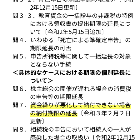
2年12月15日更新〕
問３-３．教育資金の一括贈与の非課税の特例
における領収書の提出期限の延長につ
いて〔令和2年5月15日追加〕
問４．いわゆる「死亡による準確定申告」の
期限延長の可否
問５．申告所得税等に関して一括延長の対象
とならない手続
＜具体的なケースにおける期限の個別延長に
ついて＞
問６．株主総会の開催が遅れる場合の消費税
の申告等の期限延長
問７．
資金繰りが悪化して納付できない場合
の納付期限の延長
〔令和３年２月２日
更新〕
問８．相続税の申告において相続人の一人が
感染した場合の取扱い〔令和2年12月15