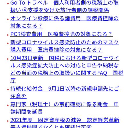
Go To トラベル 個人利用者側の税務上の取
扱い ④支援を受けた旅行者側の課税関係
オンライン診療に係る諸費用 医療費控除の
対象になる？
PCR検査費用 医療費控除の対象になる？
新型コロナウイルス感染防止のためのマスク
購入費用 医療費控除の対象になる？
10月23日更新 国税における新型コロナウイ
ルス感染症拡大防止への対応と申告や納税な
どの当面の税務上の取扱いに関するFAQ 国税
庁
持続化給付金 9月1日以降の新規申請先にご
注意を
専門家（税理士）の事前確認に係る謝金 申
請期間を延長
2021年度 固定資産税の減免 認定経営革新
等支援機関でなくとも確認は可能