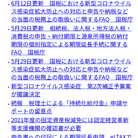
6月12日更新 国税における新型コロナウイル
ス感染症拡大防止への対応と申告や納税など
の当面の税務上の取扱いに関するFAQ 国税庁
5月29日更新 相続税、法人税・地方法人税・
消費税の申告・納付期限と源泉所得税の納付
期限の個別指定による期限延長手続に関する
FAQ 国税庁
5月29日更新 国税における新型コロナウイル
ス感染症拡大防止への対応と申告や納税など
の当面の税務上の取扱いに関するFAQ 国税庁
新型コロナウイルス感染症 第2次補正予算案
が閣議決定
続報 税理士による「持続化給付金」申請サ
ポートの留意点
2021年度の固定資産税減免には認定経営革新
等支援機関の確認書が必要
申告書への付記による期限延長申請 eLTAXで