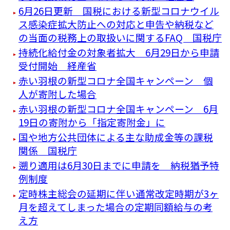
6月26日更新 国税における新型コロナウイル
ス感染症拡大防止への対応と申告や納税など
の当面の税務上の取扱いに関するFAQ 国税庁
持続化給付金の対象者拡大 6月29日から申請
受付開始 経産省
赤い羽根の新型コロナ全国キャンペーン 個
人が寄附した場合
赤い羽根の新型コロナ全国キャンペーン 6月
19日の寄附から「指定寄附金」に
国や地方公共団体による主な助成金等の課税
関係 国税庁
遡り適用は6月30日までに申請を 納税猶予特
例制度
定時株主総会の延期に伴い通常改定時期が3ヶ
月を超えてしまった場合の定期同額給与の考
え方