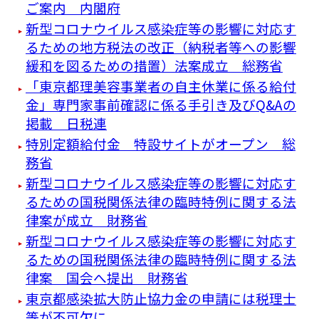
ご案内 内閣府
新型コロナウイルス感染症等の影響に対応す
るための地方税法の改正（納税者等への影響
緩和を図るための措置）法案成立 総務省
「東京都理美容事業者の自主休業に係る給付
金」専門家事前確認に係る手引き及びQ&Aの
掲載 日税連
特別定額給付金 特設サイトがオープン 総
務省
新型コロナウイルス感染症等の影響に対応す
るための国税関係法律の臨時特例に関する法
律案が成立 財務省
新型コロナウイルス感染症等の影響に対応す
るための国税関係法律の臨時特例に関する法
律案 国会へ提出 財務省
東京都感染拡大防止協力金の申請には税理士
等が不可欠に