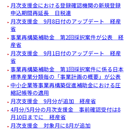
月次支援金における登録確認機関の新規登録
申込期間再延長 日税連
月次支援金 9月8日付のアップデート 経産
省
事業再構築補助金 第2回採択案件が公表 経
産省
月次支援金 9月1日付のアップデート 経産
省
事業再構築補助金 第1回採択案件に係る日本
標準産業分類毎の「事業計画の概要」が公表
中小企業等事業再構築促進補助金における圧
縮記帳等の適用
月次支援金 9月分が追加 経産省
4月分/5月分の月次支援金 事前確認受付は8
月10日までに 経産省
月次支援金 対象月に8月が追加