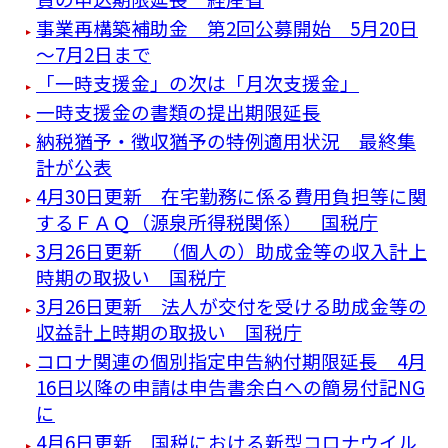
事業再構築補助金 第2回公募開始 5月20日
～7月2日まで
「一時支援金」の次は「月次支援金」
一時支援金の書類の提出期限延長
納税猶予・徴収猶予の特例適用状況 最終集
計が公表
4月30日更新 在宅勤務に係る費用負担等に関
するＦＡＱ（源泉所得税関係） 国税庁
3月26日更新 （個人の）助成金等の収入計上
時期の取扱い 国税庁
3月26日更新 法人が交付を受ける助成金等の
収益計上時期の取扱い 国税庁
コロナ関連の個別指定申告納付期限延長 4月
16日以降の申請は申告書余白への簡易付記NG
に
4月6日更新 国税における新型コロナウイル