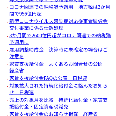
コロナ関連での納税猶予適用 地方税は3か月
間で956億円超
新型コロナウイルス感染症対応従事者慰労金
交付事業に係る仕訳処理
3か月間で2600億円超がコロナ関連での納税猶
予適用に
雇用調整助成金 決算時に未確定の場合はご
注意を
家賃支援給付金 よくあるお問合せの公開
経産省
家賃支援給付金FAQの公表 日税連
対象拡大された持続化給付金に絡んだお知ら
せ 日税連
売上の対象月を比較 持続化給付金・家賃支
援給付金・固定資産税減免
家賃支援給付金のお知らせ掲載 経産省