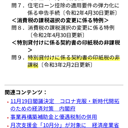
問７．住宅ローン控除の適用要件の弾力化に
係る申告手続〔令和2年4月30日更新〕
＜消費税の課税選択の変更に係る特例＞
問８．消費税の課税選択の変更に係る特例
〔令和2年4月30日更新〕
＜特別貸付けに係る契約書の印紙税の非課税
＞
問９．
特別貸付けに係る契約書の印紙税の非
課税
〔令和3年2月2日更新〕
関連コンテンツ：
11月19日閣議決定 コロナ克服・新時代開拓
のための経済対策 内閣府
事業再構築補助金と優遇税制の併用
月次支援金「10月分」が対象に 経済産業省