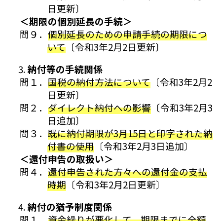
日更新〕
＜期限の個別延長の手続＞
問９．
個別延長のための申請手続の期限につ
いて
〔令和3年2月2日更新〕
納付等の手続関係
問１．
国税の納付方法について
〔令和3年2月2
日更新〕
問２．
ダイレクト納付への影響
〔令和3年2月3
日追加〕
問３．
既に納付期限が3月15日と印字された納
付書の使用
〔令和3年2月3日追加〕
＜還付申告の取扱い＞
問４．
還付申告された方々への還付金の支払
時期
〔令和3年2月2日更新〕
納付の猶予制度関係
問１．
資金繰りが悪化して、期限までに全額