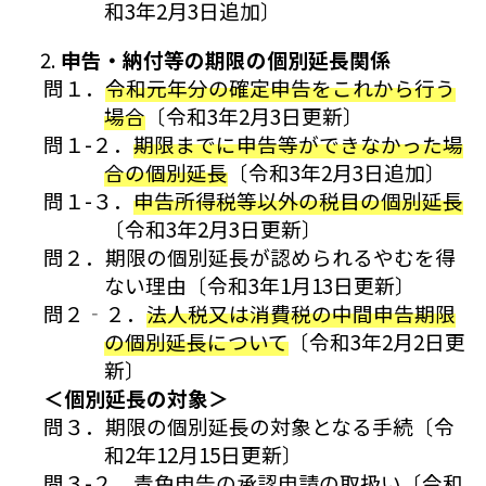
和3年2月3日追加〕
申告・納付等の期限の個別延長関係
問１．
令和元年分の確定申告をこれから行う
場合
〔令和3年2月3日更新〕
問１-２．
期限までに申告等ができなかった場
合の個別延長
〔令和3年2月3日追加〕
問１-３．
申告所得税等以外の税目の個別延長
〔令和3年2月3日更新〕
問２．期限の個別延長が認められるやむを得
ない理由〔令和3年1月13日更新〕
問２‐２．
法人税又は消費税の中間申告期限
の個別延長について
〔令和3年2月2日更
新〕
＜個別延長の対象＞
問３．期限の個別延長の対象となる手続〔令
和2年12月15日更新〕
問３-２．青色申告の承認申請の取扱い〔令和