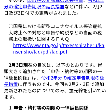
分の確定申告期限の延長措置
などに伴い、2月2
日及び3日付での更新がされました。
○国税における新型コロナウイルス感染症拡
大防止への対応と申告や納税などの当面の税
務上の取扱いに関するＦＡＱ
https://www.nta.go.jp/taxes/shiraberu/ka
nsensho/faq/pdf/faq.pdf
2月3日現在
の目次は、以下のとおりです。冒
頭大きく追加された「申告・納付等の期限の一
律延長関係」は、
令和2年分の確定申告期限の延
長措置
に伴うものです。今回も2月2・3日で追加
更新されたものについてのみ、蛍光線を引いてい
ます。
申告・納付等の期限の一律延長関係