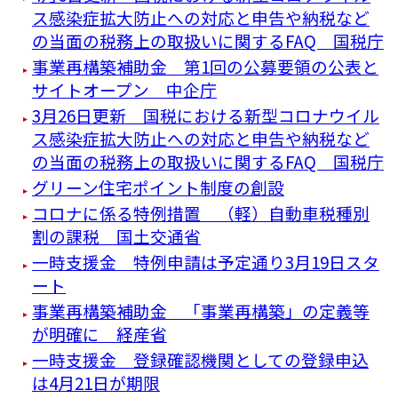
ス感染症拡大防止への対応と申告や納税など
の当面の税務上の取扱いに関するFAQ 国税庁
事業再構築補助金 第1回の公募要領の公表と
サイトオープン 中企庁
3月26日更新 国税における新型コロナウイル
ス感染症拡大防止への対応と申告や納税など
の当面の税務上の取扱いに関するFAQ 国税庁
グリーン住宅ポイント制度の創設
コロナに係る特例措置 （軽）自動車税種別
割の課税 国土交通省
一時支援金 特例申請は予定通り3月19日スタ
ート
事業再構築補助金 「事業再構築」の定義等
が明確に 経産省
一時支援金 登録確認機関としての登録申込
は4月21日が期限