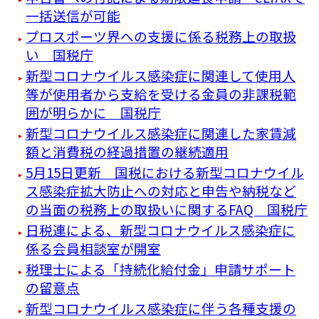
一括送信が可能
プロスポーツ界への支援に係る税務上の取扱
い 国税庁
新型コロナウイルス感染症に関連して使用人
等が使用者から支給を受ける金員の非課税範
囲が明らかに 国税庁
新型コロナウイルス感染症に関連した家賃減
額と消費税の経過措置の継続適用
5月15日更新 国税における新型コロナウイル
ス感染症拡大防止への対応と申告や納税など
の当面の税務上の取扱いに関するFAQ 国税庁
日税連による、新型コロナウイルス感染症に
係る会員相談室が開室
税理士による「持続化給付金」申請サポート
の留意点
新型コロナウイルス感染症に伴う各種支援の