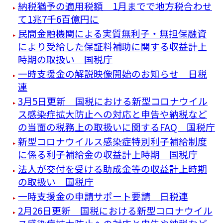
納税猶予の適用税額 1月までで地方税合わせ
て1兆7千6百億円に
民間金融機関による実質無利子・無担保融資
により受給した保証料補助に関する収益計上
時期の取扱い 国税庁
一時支援金の解説映像開始のお知らせ 日税
連
3月5日更新 国税における新型コロナウイル
ス感染症拡大防止への対応と申告や納税など
の当面の税務上の取扱いに関するFAQ 国税庁
新型コロナウイルス感染症特別利子補給制度
に係る利子補給金の収益計上時期 国税庁
法人が交付を受ける助成金等の収益計上時期
の取扱い 国税庁
一時支援金の申請サポート要請 日税連
2月26日更新 国税における新型コロナウイル