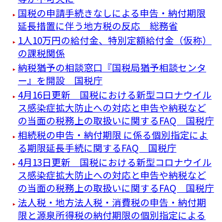
国税の申請手続きなしによる申告・納付期限
延長措置に伴う地方税の反応 総務省
1人10万円の給付金、特別定額給付金（仮称）
の課税関係
納税猶予の相談窓口『国税局猶予相談センタ
ー』を開設 国税庁
4月16日更新 国税における新型コロナウイル
ス感染症拡大防止への対応と申告や納税など
の当面の税務上の取扱いに関するFAQ 国税庁
相続税の申告・納付期限 に係る個別指定によ
る期限延長手続に関するFAQ 国税庁
4月13日更新 国税における新型コロナウイル
ス感染症拡大防止への対応と申告や納税など
の当面の税務上の取扱いに関するFAQ 国税庁
法人税・地方法人税・消費税の申告・納付期
限と源泉所得税の納付期限の個別指定による