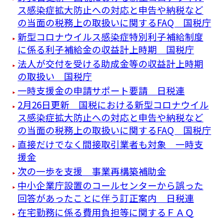
ス感染症拡大防止への対応と申告や納税など
の当面の税務上の取扱いに関するFAQ 国税庁
新型コロナウイルス感染症特別利子補給制度
に係る利子補給金の収益計上時期 国税庁
法人が交付を受ける助成金等の収益計上時期
の取扱い 国税庁
一時支援金の申請サポート要請 日税連
2月26日更新 国税における新型コロナウイル
ス感染症拡大防止への対応と申告や納税など
の当面の税務上の取扱いに関するFAQ 国税庁
直接だけでなく間接取引業者も対象 一時支
援金
次の一歩を支援 事業再構築補助金
中小企業庁設置のコールセンターから誤った
回答があったことに伴う訂正案内 日税連
在宅勤務に係る費用負担等に関するＦＡＱ