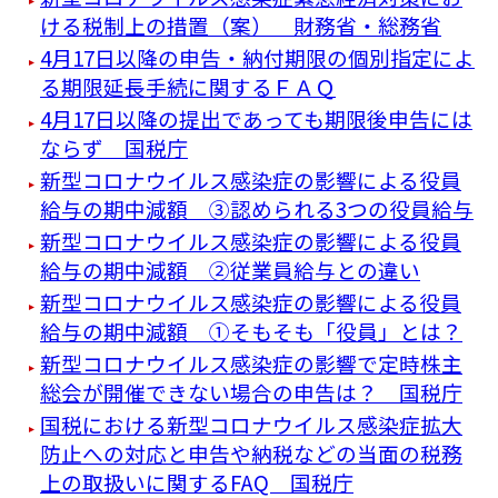
ける税制上の措置（案） 財務省・総務省
4月17日以降の申告・納付期限の個別指定によ
る期限延長手続に関するＦＡＱ
4月17日以降の提出であっても期限後申告には
ならず 国税庁
新型コロナウイルス感染症の影響による役員
給与の期中減額 ③認められる3つの役員給与
新型コロナウイルス感染症の影響による役員
給与の期中減額 ②従業員給与との違い
新型コロナウイルス感染症の影響による役員
給与の期中減額 ①そもそも「役員」とは？
新型コロナウイルス感染症の影響で定時株主
総会が開催できない場合の申告は？ 国税庁
国税における新型コロナウイルス感染症拡大
防止への対応と申告や納税などの当面の税務
上の取扱いに関するFAQ 国税庁