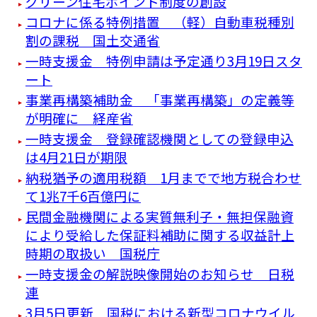
グリーン住宅ポイント制度の創設
コロナに係る特例措置 （軽）自動車税種別
割の課税 国土交通省
一時支援金 特例申請は予定通り3月19日スタ
ート
事業再構築補助金 「事業再構築」の定義等
が明確に 経産省
一時支援金 登録確認機関としての登録申込
は4月21日が期限
納税猶予の適用税額 1月までで地方税合わせ
て1兆7千6百億円に
民間金融機関による実質無利子・無担保融資
により受給した保証料補助に関する収益計上
時期の取扱い 国税庁
一時支援金の解説映像開始のお知らせ 日税
連
3月5日更新 国税における新型コロナウイル