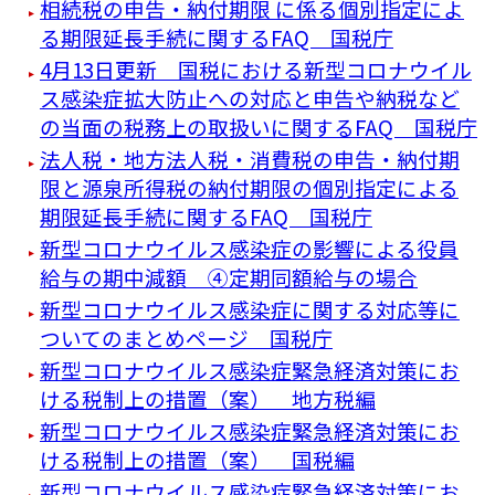
相続税の申告・納付期限 に係る個別指定によ
る期限延長手続に関するFAQ 国税庁
4月13日更新 国税における新型コロナウイル
ス感染症拡大防止への対応と申告や納税など
の当面の税務上の取扱いに関するFAQ 国税庁
法人税・地方法人税・消費税の申告・納付期
限と源泉所得税の納付期限の個別指定による
期限延長手続に関するFAQ 国税庁
新型コロナウイルス感染症の影響による役員
給与の期中減額 ④定期同額給与の場合
新型コロナウイルス感染症に関する対応等に
ついてのまとめページ 国税庁
新型コロナウイルス感染症緊急経済対策にお
ける税制上の措置（案） 地方税編
新型コロナウイルス感染症緊急経済対策にお
ける税制上の措置（案） 国税編
新型コロナウイルス感染症緊急経済対策にお