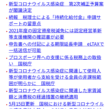
新型コロナウイルス感染症 第2次補正予算案
が閣議決定
続報 税理士による「持続化給付金」申請サ
ポートの留意点
2021年度の固定資産税減免には認定経営革新
等支援機関の確認書が必要
申告書への付記による期限延長申請 eLTAXで
一括送信が可能
プロスポーツ界への支援に係る税務上の取扱
い 国税庁
新型コロナウイルス感染症に関連して使用人
等が使用者から支給を受ける金員の非課税範
囲が明らかに 国税庁
新型コロナウイルス感染症に関連した家賃減
額と消費税の経過措置の継続適用
5月15日更新 国税における新型コロナウイル