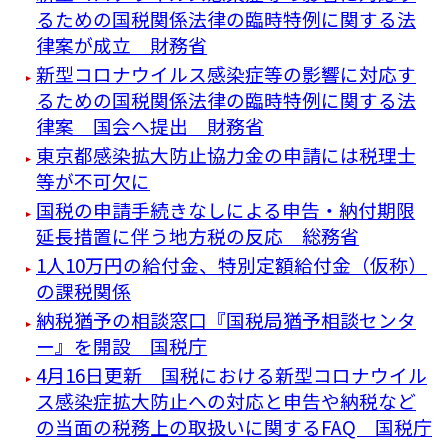
るための国税関係法律の臨時特例に関する法
律案が成立 財務省
新型コロナウイルス感染症等の影響に対応す
るための国税関係法律の臨時特例に関する法
律案 国会へ提出 財務省
東京都感染拡大防止協力金の申請には税理士
等が不可欠に
国税の申請手続きなしによる申告・納付期限
延長措置に伴う地方税の反応 総務省
1人10万円の給付金、特別定額給付金（仮称）
の課税関係
納税猶予の相談窓口『国税局猶予相談センタ
ー』を開設 国税庁
4月16日更新 国税における新型コロナウイル
ス感染症拡大防止への対応と申告や納税など
の当面の税務上の取扱いに関するFAQ 国税庁