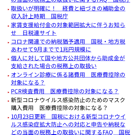
取扱いが明確に！ 経費と紐づきの補助金の
収入計上時期 国税庁
家賃支援給付金の対象範囲拡大に伴うお知ら
せ 日税連サイト
コロナ関連での納税猶予適用 国税・地方税
あわせて9月までで1兆円規模に
個人に対して国や地方公共団体から助成金が
支給された場合の税務上の取扱い
オンライン診療に係る諸費用 医療費控除の
対象になる？
PCR検査費用 医療費控除の対象になる？
新型コロナウイルス感染防止のためのマスク
購入費用 医療費控除の対象になる？
10月23日更新 国税における新型コロナウイ
ルス感染症拡大防止への対応と申告や納税な
どの当面の税務上の取扱いに関するFAQ 国税