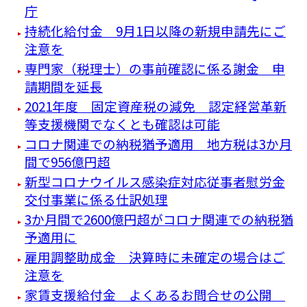
庁
持続化給付金 9月1日以降の新規申請先にご
注意を
専門家（税理士）の事前確認に係る謝金 申
請期間を延長
2021年度 固定資産税の減免 認定経営革新
等支援機関でなくとも確認は可能
コロナ関連での納税猶予適用 地方税は3か月
間で956億円超
新型コロナウイルス感染症対応従事者慰労金
交付事業に係る仕訳処理
3か月間で2600億円超がコロナ関連での納税猶
予適用に
雇用調整助成金 決算時に未確定の場合はご
注意を
家賃支援給付金 よくあるお問合せの公開