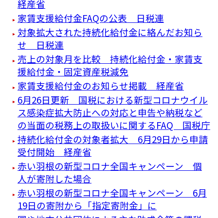
経産省
家賃支援給付金FAQの公表 日税連
対象拡大された持続化給付金に絡んだお知ら
せ 日税連
売上の対象月を比較 持続化給付金・家賃支
援給付金・固定資産税減免
家賃支援給付金のお知らせ掲載 経産省
6月26日更新 国税における新型コロナウイル
ス感染症拡大防止への対応と申告や納税など
の当面の税務上の取扱いに関するFAQ 国税庁
持続化給付金の対象者拡大 6月29日から申請
受付開始 経産省
赤い羽根の新型コロナ全国キャンペーン 個
人が寄附した場合
赤い羽根の新型コロナ全国キャンペーン 6月
19日の寄附から「指定寄附金」に