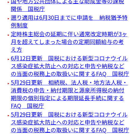
国や地方公共団体による主な助成金等の課税
関係 国税庁
遡り適用は6月30日までに申請を 納税猶予特
例制度
定時株主総会の延期に伴い通常改定時期が3ヶ
月を超えてしまった場合の定期同額給与の考
え方
6月12日更新 国税における新型コロナウイル
ス感染症拡大防止への対応と申告や納税など
の当面の税務上の取扱いに関するFAQ 国税庁
5月29日更新 相続税、法人税・地方法人税・
消費税の申告・納付期限と源泉所得税の納付
期限の個別指定による期限延長手続に関する
FAQ 国税庁
5月29日更新 国税における新型コロナウイル
ス感染症拡大防止への対応と申告や納税など
の当面の税務上の取扱いに関するFAQ 国税庁