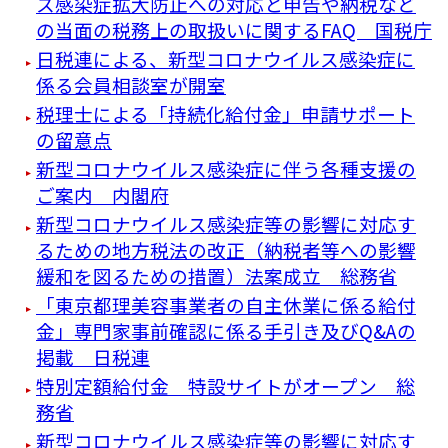
ス感染症拡大防止への対応と申告や納税など
の当面の税務上の取扱いに関するFAQ 国税庁
日税連による、新型コロナウイルス感染症に
係る会員相談室が開室
税理士による「持続化給付金」申請サポート
の留意点
新型コロナウイルス感染症に伴う各種支援の
ご案内 内閣府
新型コロナウイルス感染症等の影響に対応す
るための地方税法の改正（納税者等への影響
緩和を図るための措置）法案成立 総務省
「東京都理美容事業者の自主休業に係る給付
金」専門家事前確認に係る手引き及びQ&Aの
掲載 日税連
特別定額給付金 特設サイトがオープン 総
務省
新型コロナウイルス感染症等の影響に対応す