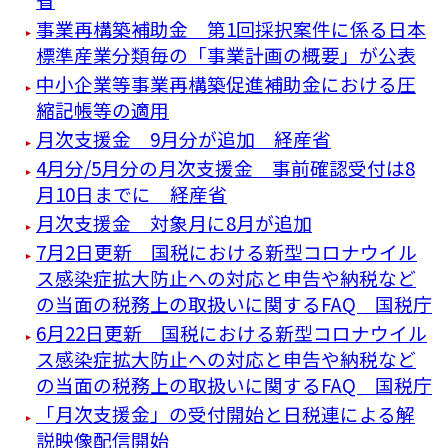
事業再構築補助金 第1回採択案件に係る日本
標準産業分類毎の「事業計画の概要」が公表
中小企業等事業再構築促進補助金における圧
縮記帳等の適用
月次支援金 9月分が追加 経産省
4月分/5月分の月次支援金 事前確認受付は8
月10日までに 経産省
月次支援金 対象月に8月が追加
7月2日更新 国税における新型コロナウイル
ス感染症拡大防止への対応と申告や納税など
の当面の税務上の取扱いに関するFAQ 国税庁
6月22日更新 国税における新型コロナウイル
ス感染症拡大防止への対応と申告や納税など
の当面の税務上の取扱いに関するFAQ 国税庁
「月次支援金」の受付開始と日税連による解
説映像配信開始