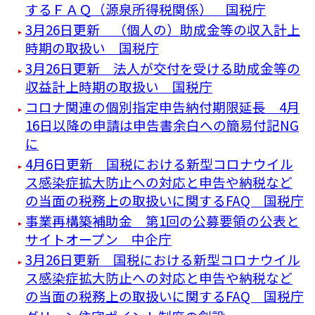
するＦＡＱ（源泉所得税関係） 国税庁
3月26日更新 （個人の）助成金等の収入計上
時期の取扱い 国税庁
3月26日更新 法人が交付を受ける助成金等の
収益計上時期の取扱い 国税庁
コロナ関連の個別指定申告納付期限延長 4月
16日以降の申請は申告書余白への簡易付記NG
に
4月6日更新 国税における新型コロナウイル
ス感染症拡大防止への対応と申告や納税など
の当面の税務上の取扱いに関するFAQ 国税庁
事業再構築補助金 第1回の公募要領の公表と
サイトオープン 中企庁
3月26日更新 国税における新型コロナウイル
ス感染症拡大防止への対応と申告や納税など
の当面の税務上の取扱いに関するFAQ 国税庁