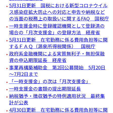
5月31日更新 国税における新型コロナウイル
ス感染症拡大防止への対応と申告や納税など
の当面の税務上の取扱いに関するFAQ 国税庁
一時支援金時に登録確認機関として登録済の
場合の「月次支援金」の登録方法 経産省
5月31日更新 在宅勤務に係る費用負担等に関
するＦＡＱ（源泉所得税関係） 国税庁
政府系金融機関による実質無利子・無担保融
資の申込期限延長 経産省
事業再構築補助金 第2回公募開始 5月20日
～7月2日まで
「一時支援金」の次は「月次支援金」
一時支援金の書類の提出期限延長
納税猶予・徴収猶予の特例適用状況 最終集
計が公表
4月30日更新 在宅勤務に係る費用負担等に関