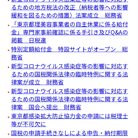
るための地方税法の改正（納税者等への影響
緩和を図るための措置）法案成立 総務省
「東京都理美容事業者の自主休業に係る給付
金」専門家事前確認に係る手引き及びQ&Aの
掲載 日税連
特別定額給付金 特設サイトがオープン 総
務省
新型コロナウイルス感染症等の影響に対応す
るための国税関係法律の臨時特例に関する法
律案が成立 財務省
新型コロナウイルス感染症等の影響に対応す
るための国税関係法律の臨時特例に関する法
律案 国会へ提出 財務省
東京都感染拡大防止協力金の申請には税理士
等が不可欠に
国税の申請手続きなしによる申告・納付期限