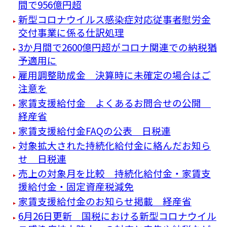
間で956億円超
新型コロナウイルス感染症対応従事者慰労金
交付事業に係る仕訳処理
3か月間で2600億円超がコロナ関連での納税猶
予適用に
雇用調整助成金 決算時に未確定の場合はご
注意を
家賃支援給付金 よくあるお問合せの公開
経産省
家賃支援給付金FAQの公表 日税連
対象拡大された持続化給付金に絡んだお知ら
せ 日税連
売上の対象月を比較 持続化給付金・家賃支
援給付金・固定資産税減免
家賃支援給付金のお知らせ掲載 経産省
6月26日更新 国税における新型コロナウイル