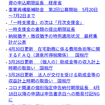
資の申込期限延長 経産省
事業再構築補助金 第2回公募開始 5月20日
～7月2日まで
「一時支援金」の次は「月次支援金」
一時支援金の書類の提出期限延長
納税猶予・徴収猶予の特例適用状況 最終集
計が公表
4月30日更新 在宅勤務に係る費用負担等に関
するＦＡＱ（源泉所得税関係） 国税庁
3月26日更新 （個人の）助成金等の収入計上
時期の取扱い 国税庁
3月26日更新 法人が交付を受ける助成金等の
収益計上時期の取扱い 国税庁
コロナ関連の個別指定申告納付期限延長 4月
16日以降の申請は申告書余白への簡易付記NG
に