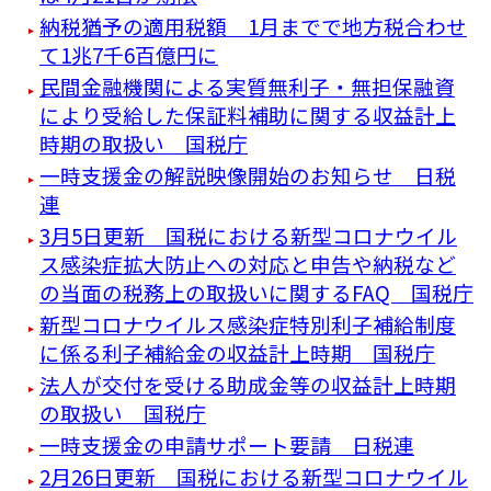
納税猶予の適用税額 1月までで地方税合わせ
て1兆7千6百億円に
民間金融機関による実質無利子・無担保融資
により受給した保証料補助に関する収益計上
時期の取扱い 国税庁
一時支援金の解説映像開始のお知らせ 日税
連
3月5日更新 国税における新型コロナウイル
ス感染症拡大防止への対応と申告や納税など
の当面の税務上の取扱いに関するFAQ 国税庁
新型コロナウイルス感染症特別利子補給制度
に係る利子補給金の収益計上時期 国税庁
法人が交付を受ける助成金等の収益計上時期
の取扱い 国税庁
一時支援金の申請サポート要請 日税連
2月26日更新 国税における新型コロナウイル