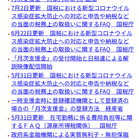
7月2日更新 国税における新型コロナウイル
ス感染症拡大防止への対応と申告や納税など
の当面の税務上の取扱いに関するFAQ 国税庁
6月22日更新 国税における新型コロナウイル
ス感染症拡大防止への対応と申告や納税など
の当面の税務上の取扱いに関するFAQ 国税庁
「月次支援金」の受付開始と日税連による解
説映像配信開始
5月31日更新 国税における新型コロナウイル
ス感染症拡大防止への対応と申告や納税など
の当面の税務上の取扱いに関するFAQ 国税庁
一時支援金時に登録確認機関として登録済の
場合の「月次支援金」の登録方法 経産省
5月31日更新 在宅勤務に係る費用負担等に関
するＦＡＱ（源泉所得税関係） 国税庁
政府系金融機関による実質無利子・無担保融