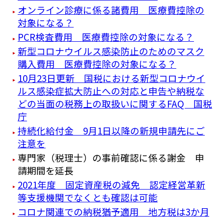
オンライン診療に係る諸費用 医療費控除の
対象になる？
PCR検査費用 医療費控除の対象になる？
新型コロナウイルス感染防止のためのマスク
購入費用 医療費控除の対象になる？
10月23日更新 国税における新型コロナウイ
ルス感染症拡大防止への対応と申告や納税な
どの当面の税務上の取扱いに関するFAQ 国税
庁
持続化給付金 9月1日以降の新規申請先にご
注意を
専門家（税理士）の事前確認に係る謝金 申
請期間を延長
2021年度 固定資産税の減免 認定経営革新
等支援機関でなくとも確認は可能
コロナ関連での納税猶予適用 地方税は3か月