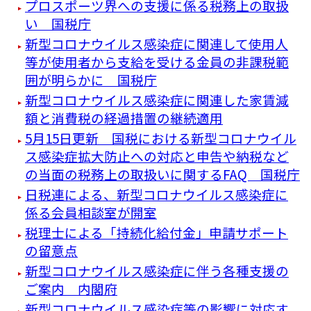
プロスポーツ界への支援に係る税務上の取扱
い 国税庁
新型コロナウイルス感染症に関連して使用人
等が使用者から支給を受ける金員の非課税範
囲が明らかに 国税庁
新型コロナウイルス感染症に関連した家賃減
額と消費税の経過措置の継続適用
5月15日更新 国税における新型コロナウイル
ス感染症拡大防止への対応と申告や納税など
の当面の税務上の取扱いに関するFAQ 国税庁
日税連による、新型コロナウイルス感染症に
係る会員相談室が開室
税理士による「持続化給付金」申請サポート
の留意点
新型コロナウイルス感染症に伴う各種支援の
ご案内 内閣府
新型コロナウイルス感染症等の影響に対応す