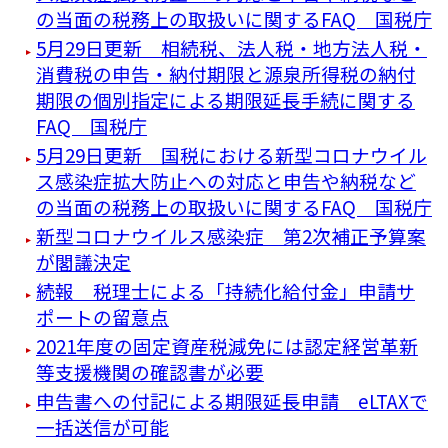
の当面の税務上の取扱いに関するFAQ 国税庁
5月29日更新 相続税、法人税・地方法人税・
消費税の申告・納付期限と源泉所得税の納付
期限の個別指定による期限延長手続に関する
FAQ 国税庁
5月29日更新 国税における新型コロナウイル
ス感染症拡大防止への対応と申告や納税など
の当面の税務上の取扱いに関するFAQ 国税庁
新型コロナウイルス感染症 第2次補正予算案
が閣議決定
続報 税理士による「持続化給付金」申請サ
ポートの留意点
2021年度の固定資産税減免には認定経営革新
等支援機関の確認書が必要
申告書への付記による期限延長申請 eLTAXで
一括送信が可能