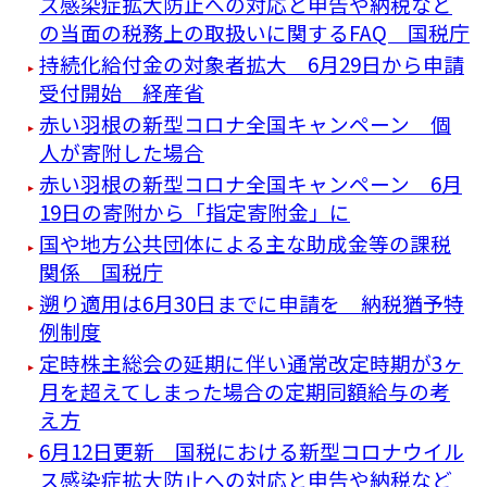
ス感染症拡大防止への対応と申告や納税など
の当面の税務上の取扱いに関するFAQ 国税庁
持続化給付金の対象者拡大 6月29日から申請
受付開始 経産省
赤い羽根の新型コロナ全国キャンペーン 個
人が寄附した場合
赤い羽根の新型コロナ全国キャンペーン 6月
19日の寄附から「指定寄附金」に
国や地方公共団体による主な助成金等の課税
関係 国税庁
遡り適用は6月30日までに申請を 納税猶予特
例制度
定時株主総会の延期に伴い通常改定時期が3ヶ
月を超えてしまった場合の定期同額給与の考
え方
6月12日更新 国税における新型コロナウイル
ス感染症拡大防止への対応と申告や納税など