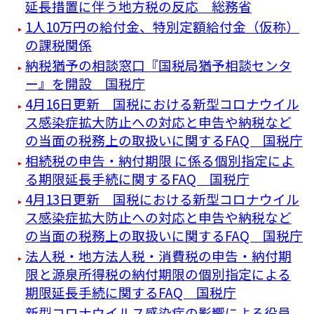
延長措置に伴う地方税の反応 総務省
1人10万円の給付金、特別定額給付金（仮称）
の課税関係
納税猶予の相談窓口『国税局猶予相談センタ
ー』を開設 国税庁
4月16日更新 国税における新型コロナウイル
ス感染症拡大防止への対応と申告や納税など
の当面の税務上の取扱いに関するFAQ 国税庁
相続税の申告・納付期限 に係る個別指定によ
る期限延長手続に関するFAQ 国税庁
4月13日更新 国税における新型コロナウイル
ス感染症拡大防止への対応と申告や納税など
の当面の税務上の取扱いに関するFAQ 国税庁
法人税・地方法人税・消費税の申告・納付期
限と源泉所得税の納付期限の個別指定による
期限延長手続に関するFAQ 国税庁
新型コロナウイルス感染症の影響による役員