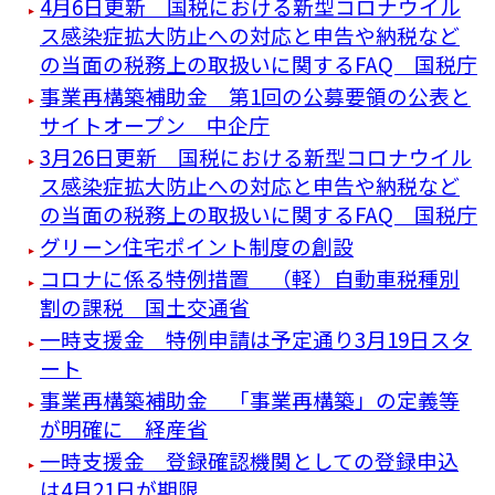
4月6日更新 国税における新型コロナウイル
ス感染症拡大防止への対応と申告や納税など
の当面の税務上の取扱いに関するFAQ 国税庁
事業再構築補助金 第1回の公募要領の公表と
サイトオープン 中企庁
3月26日更新 国税における新型コロナウイル
ス感染症拡大防止への対応と申告や納税など
の当面の税務上の取扱いに関するFAQ 国税庁
グリーン住宅ポイント制度の創設
コロナに係る特例措置 （軽）自動車税種別
割の課税 国土交通省
一時支援金 特例申請は予定通り3月19日スタ
ート
事業再構築補助金 「事業再構築」の定義等
が明確に 経産省
一時支援金 登録確認機関としての登録申込
は4月21日が期限