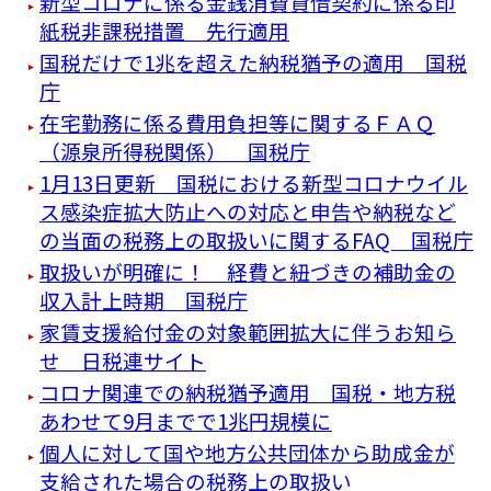
新型コロナに係る金銭消費貸借契約に係る印
紙税非課税措置 先行適用
国税だけで1兆を超えた納税猶予の適用 国税
庁
在宅勤務に係る費用負担等に関するＦＡＱ
（源泉所得税関係） 国税庁
1月13日更新 国税における新型コロナウイル
ス感染症拡大防止への対応と申告や納税など
の当面の税務上の取扱いに関するFAQ 国税庁
取扱いが明確に！ 経費と紐づきの補助金の
収入計上時期 国税庁
家賃支援給付金の対象範囲拡大に伴うお知ら
せ 日税連サイト
コロナ関連での納税猶予適用 国税・地方税
あわせて9月までで1兆円規模に
個人に対して国や地方公共団体から助成金が
支給された場合の税務上の取扱い