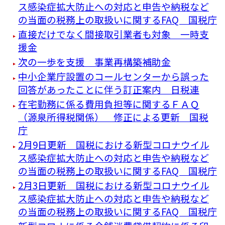
ス感染症拡大防止への対応と申告や納税など
の当面の税務上の取扱いに関するFAQ 国税庁
直接だけでなく間接取引業者も対象 一時支
援金
次の一歩を支援 事業再構築補助金
中小企業庁設置のコールセンターから誤った
回答があったことに伴う訂正案内 日税連
在宅勤務に係る費用負担等に関するＦＡＱ
（源泉所得税関係） 修正による更新 国税
庁
2月9日更新 国税における新型コロナウイル
ス感染症拡大防止への対応と申告や納税など
の当面の税務上の取扱いに関するFAQ 国税庁
2月3日更新 国税における新型コロナウイル
ス感染症拡大防止への対応と申告や納税など
の当面の税務上の取扱いに関するFAQ 国税庁