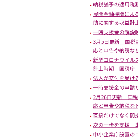
納税猶予の適用税額
民間金融機関によ
助に関する収益計
一時支援金の解説
3月5日更新 国
応と申告や納税な
新型コロナウイル
計上時期 国税庁
法人が交付を受け
一時支援金の申請
2月26日更新 
応と申告や納税な
直接だけでなく間
次の一歩を支援 
中小企業庁設置の