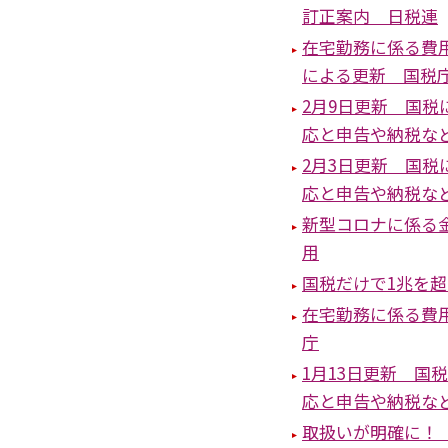
訂正案内 日税連
在宅勤務に係る費
による更新 国税
2月9日更新 国
応と申告や納税な
2月3日更新 国
応と申告や納税な
新型コロナに係る
用
国税だけで1兆を
在宅勤務に係る費
庁
1月13日更新 
応と申告や納税な
取扱いが明確に！