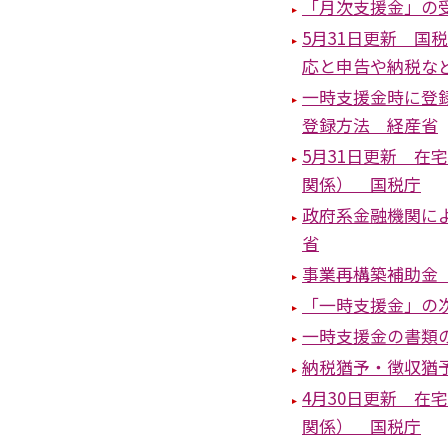
「月次支援金」の
5月31日更新 
応と申告や納税な
一時支援金時に登
登録方法 経産省
5月31日更新 
関係） 国税庁
政府系金融機関に
省
事業再構築補助金 
「一時支援金」の
一時支援金の書類
納税猶予・徴収猶
4月30日更新 
関係） 国税庁