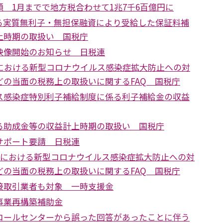
 1月までで地方税合わせて1兆7千6百億円に
る実質無利子・無担保融資により受給した保証料補
上時期の取扱い 国税庁
映像開始のお知らせ 日税連
税における新型コロナウイルス感染症拡大防止への対
どの当面の税務上の取扱いに関するFAQ 国税庁
ス感染症特別利子補給制度に係る利子補給金の収益
る助成金等の収益計上時期の取扱い 国税庁
サポート要請 日税連
国税における新型コロナウイルス感染症拡大防止への対
どの当面の税務上の取扱いに関するFAQ 国税庁
接取引業者も対象 一時支援金
事業再構築補助金
コールセンターから誤った回答があったことに伴う