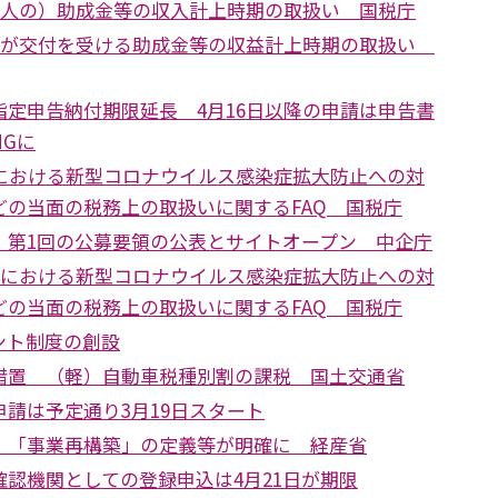
（個人の）助成金等の収入計上時期の取扱い 国税庁
法人が交付を受ける助成金等の収益計上時期の取扱い
指定申告納付期限延長 4月16日以降の申請は申告書
Gに
税における新型コロナウイルス感染症拡大防止への対
どの当面の税務上の取扱いに関するFAQ 国税庁
 第1回の公募要領の公表とサイトオープン 中企庁
国税における新型コロナウイルス感染症拡大防止への対
どの当面の税務上の取扱いに関するFAQ 国税庁
ント制度の創設
措置 （軽）自動車税種別割の課税 国土交通省
請は予定通り3月19日スタート
 「事業再構築」の定義等が明確に 経産省
認機関としての登録申込は4月21日が期限