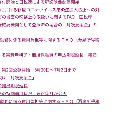
受付開始と日税連による解説映像配信開始
国税における新型コロナウイルス感染症拡大防止への対
どの当面の税務上の取扱いに関するFAQ 国税庁
録確認機関として登録済の場合の「月次支援金」の
在宅勤務に係る費用負担等に関するＦＡＱ（源泉所得税
よる実質無利子・無担保融資の申込期限延長 経産
第2回公募開始 5月20日～7月2日まで
次は「月次支援金」
の提出期限延長
予の特例適用状況 最終集計が公表
在宅勤務に係る費用負担等に関するＦＡＱ（源泉所得税