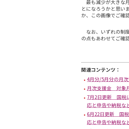
最も減少が大きな月
とになろうかと思い
か、この画像でご確
なお、いずれの制度
の点もあわせてご確
関連コンテンツ：
4月分/5月分の月
月次支援金 対象
7月2日更新 国
応と申告や納税な
6月22日更新 
応と申告や納税な