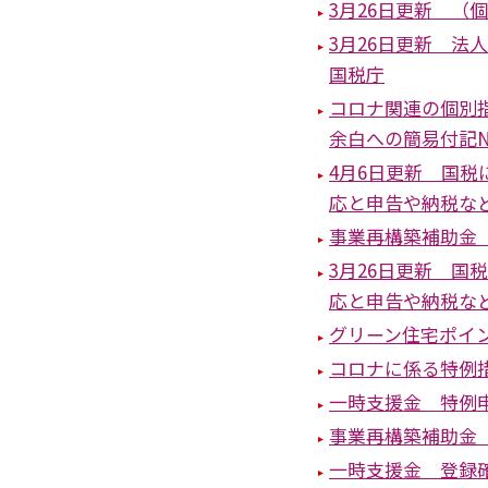
3月26日更新 
3月26日更新 
国税庁
コロナ関連の個別
余白への簡易付記N
4月6日更新 国
応と申告や納税な
事業再構築補助金
3月26日更新 
応と申告や納税な
グリーン住宅ポイ
コロナに係る特例
一時支援金 特例申
事業再構築補助金
一時支援金 登録確