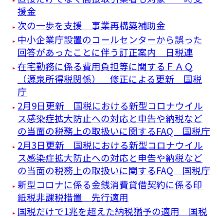
援金
次の一歩を支援 事業再構築補助金
中小企業庁設置のコールセンターから誤った
回答があったことに伴う訂正案内 日税連
在宅勤務に係る費用負担等に関するＦＡＱ
（源泉所得税関係） 修正による更新 国税
庁
2月9日更新 国税における新型コロナウイル
ス感染症拡大防止への対応と申告や納税など
の当面の税務上の取扱いに関するFAQ 国税庁
2月3日更新 国税における新型コロナウイル
ス感染症拡大防止への対応と申告や納税など
の当面の税務上の取扱いに関するFAQ 国税庁
新型コロナに係る金銭消費貸借契約に係る印
紙税非課税措置 先行適用
国税だけで1兆を超えた納税猶予の適用 国税