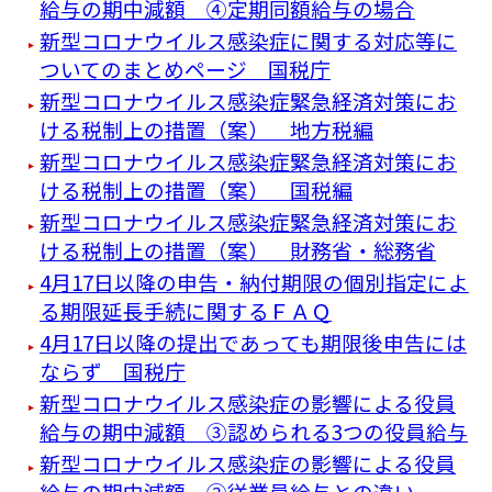
給与の期中減額 ④定期同額給与の場合
新型コロナウイルス感染症に関する対応等に
ついてのまとめページ 国税庁
新型コロナウイルス感染症緊急経済対策にお
ける税制上の措置（案） 地方税編
新型コロナウイルス感染症緊急経済対策にお
ける税制上の措置（案） 国税編
新型コロナウイルス感染症緊急経済対策にお
ける税制上の措置（案） 財務省・総務省
4月17日以降の申告・納付期限の個別指定によ
る期限延長手続に関するＦＡＱ
4月17日以降の提出であっても期限後申告には
ならず 国税庁
新型コロナウイルス感染症の影響による役員
給与の期中減額 ③認められる3つの役員給与
新型コロナウイルス感染症の影響による役員
給与の期中減額 ②従業員給与との違い