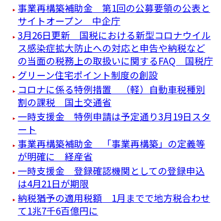
事業再構築補助金 第1回の公募要領の公表と
サイトオープン 中企庁
3月26日更新 国税における新型コロナウイル
ス感染症拡大防止への対応と申告や納税など
の当面の税務上の取扱いに関するFAQ 国税庁
グリーン住宅ポイント制度の創設
コロナに係る特例措置 （軽）自動車税種別
割の課税 国土交通省
一時支援金 特例申請は予定通り3月19日スタ
ート
事業再構築補助金 「事業再構築」の定義等
が明確に 経産省
一時支援金 登録確認機関としての登録申込
は4月21日が期限
納税猶予の適用税額 1月までで地方税合わせ
て1兆7千6百億円に