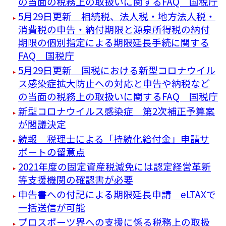
の当面の税務上の取扱いに関するFAQ 国税庁
5月29日更新 相続税、法人税・地方法人税・
消費税の申告・納付期限と源泉所得税の納付
期限の個別指定による期限延長手続に関する
FAQ 国税庁
5月29日更新 国税における新型コロナウイル
ス感染症拡大防止への対応と申告や納税など
の当面の税務上の取扱いに関するFAQ 国税庁
新型コロナウイルス感染症 第2次補正予算案
が閣議決定
続報 税理士による「持続化給付金」申請サ
ポートの留意点
2021年度の固定資産税減免には認定経営革新
等支援機関の確認書が必要
申告書への付記による期限延長申請 eLTAXで
一括送信が可能
プロスポーツ界への支援に係る税務上の取扱