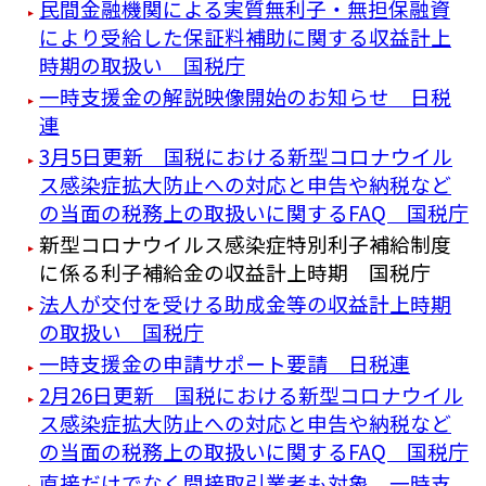
民間金融機関による実質無利子・無担保融資
により受給した保証料補助に関する収益計上
時期の取扱い 国税庁
一時支援金の解説映像開始のお知らせ 日税
連
3月5日更新 国税における新型コロナウイル
ス感染症拡大防止への対応と申告や納税など
の当面の税務上の取扱いに関するFAQ 国税庁
新型コロナウイルス感染症特別利子補給制度
に係る利子補給金の収益計上時期 国税庁
法人が交付を受ける助成金等の収益計上時期
の取扱い 国税庁
一時支援金の申請サポート要請 日税連
2月26日更新 国税における新型コロナウイル
ス感染症拡大防止への対応と申告や納税など
の当面の税務上の取扱いに関するFAQ 国税庁
直接だけでなく間接取引業者も対象 一時支