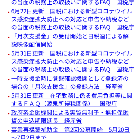
の当面の税務上の取扱いに関するFAQ 国税庁
6月22日更新 国税における新型コロナウイル
ス感染症拡大防止への対応と申告や納税など
の当面の税務上の取扱いに関するFAQ 国税庁
「月次支援金」の受付開始と日税連による解
説映像配信開始
5月31日更新 国税における新型コロナウイル
ス感染症拡大防止への対応と申告や納税など
の当面の税務上の取扱いに関するFAQ 国税庁
一時支援金時に登録確認機関として登録済の
場合の「月次支援金」の登録方法 経産省
5月31日更新 在宅勤務に係る費用負担等に関
するＦＡＱ（源泉所得税関係） 国税庁
政府系金融機関による実質無利子・無担保融
資の申込期限延長 経産省
事業再構築補助金 第2回公募開始 5月20日
～7月2日まで