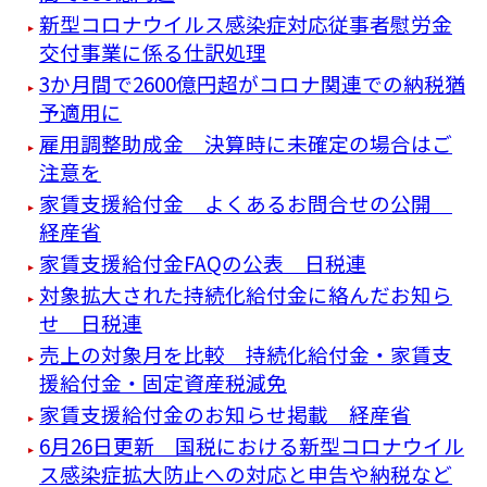
新型コロナウイルス感染症対応従事者慰労金
交付事業に係る仕訳処理
3か月間で2600億円超がコロナ関連での納税猶
予適用に
雇用調整助成金 決算時に未確定の場合はご
注意を
家賃支援給付金 よくあるお問合せの公開
経産省
家賃支援給付金FAQの公表 日税連
対象拡大された持続化給付金に絡んだお知ら
せ 日税連
売上の対象月を比較 持続化給付金・家賃支
援給付金・固定資産税減免
家賃支援給付金のお知らせ掲載 経産省
6月26日更新 国税における新型コロナウイル
ス感染症拡大防止への対応と申告や納税など