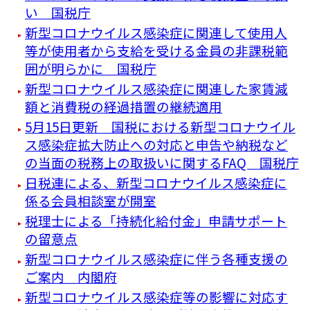
い 国税庁
新型コロナウイルス感染症に関連して使用人
等が使用者から支給を受ける金員の非課税範
囲が明らかに 国税庁
新型コロナウイルス感染症に関連した家賃減
額と消費税の経過措置の継続適用
5月15日更新 国税における新型コロナウイル
ス感染症拡大防止への対応と申告や納税など
の当面の税務上の取扱いに関するFAQ 国税庁
日税連による、新型コロナウイルス感染症に
係る会員相談室が開室
税理士による「持続化給付金」申請サポート
の留意点
新型コロナウイルス感染症に伴う各種支援の
ご案内 内閣府
新型コロナウイルス感染症等の影響に対応す