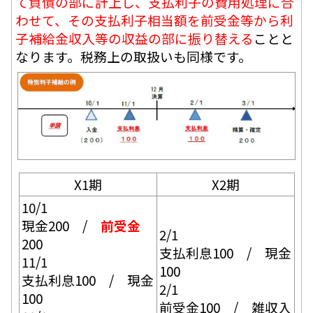
て負債の部に計上し、支払利子の費用処理に合
わせて、その支払利子相当額を前受金等から利
子補給金収入等の収益の部に振り替える
ことと
なります。税務上の取扱いも同様です。
X1期
X2期
10/1
現金200 /
前受金
2/1
200
支払利息100 / 現金
11/1
100
支払利息100 / 現金
2/1
100
前受金100 / 雑収入