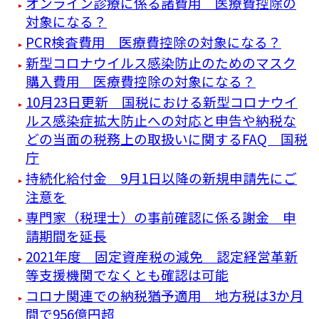
オンライン診療に係る諸費用 医療費控除の
対象になる？
PCR検査費用 医療費控除の対象になる？
新型コロナウイルス感染防止のためのマスク
購入費用 医療費控除の対象になる？
10月23日更新 国税における新型コロナウイ
ルス感染症拡大防止への対応と申告や納税な
どの当面の税務上の取扱いに関するFAQ 国税
庁
持続化給付金 9月1日以降の新規申請先にご
注意を
専門家（税理士）の事前確認に係る謝金 申
請期間を延長
2021年度 固定資産税の減免 認定経営革新
等支援機関でなくとも確認は可能
コロナ関連での納税猶予適用 地方税は3か月
間で956億円超