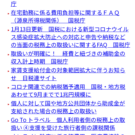
庁
在宅勤務に係る費用負担等に関するＦＡＱ
（源泉所得税関係） 国税庁
1月13日更新 国税における新型コロナウイル
ス感染症拡大防止への対応と申告や納税など
の当面の税務上の取扱いに関するFAQ 国税庁
取扱いが明確に！ 経費と紐づきの補助金の
収入計上時期 国税庁
家賃支援給付金の対象範囲拡大に伴うお知ら
せ 日税連サイト
コロナ関連での納税猶予適用 国税・地方税
あわせて9月までで1兆円規模に
個人に対して国や地方公共団体から助成金が
支給された場合の税務上の取扱い
Go To トラベル 個人利用者側の税務上の取
扱い ④支援を受けた旅行者側の課税関係