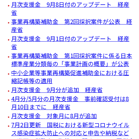
月次支援金 9月8日付のアップデート 経産
省
事業再構築補助金 第2回採択案件が公表 経
産省
月次支援金 9月1日付のアップデート 経産
省
事業再構築補助金 第1回採択案件に係る日本
標準産業分類毎の「事業計画の概要」が公表
中小企業等事業再構築促進補助金における圧
縮記帳等の適用
月次支援金 9月分が追加 経産省
4月分/5月分の月次支援金 事前確認受付は8
月10日までに 経産省
月次支援金 対象月に8月が追加
7月2日更新 国税における新型コロナウイル
ス感染症拡大防止への対応と申告や納税など