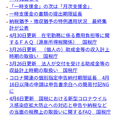
「一時支援金」の次は「月次支援金」
一時支援金の書類の提出期限延長
納税猶予・徴収猶予の特例適用状況 最終集
計が公表
4月30日更新 在宅勤務に係る費用負担等に関
するＦＡＱ（源泉所得税関係） 国税庁
3月26日更新 （個人の）助成金等の収入計上
時期の取扱い 国税庁
3月26日更新 法人が交付を受ける助成金等の
収益計上時期の取扱い 国税庁
コロナ関連の個別指定申告納付期限延長 4月
16日以降の申請は申告書余白への簡易付記NG
に
4月6日更新 国税における新型コロナウイル
ス感染症拡大防止への対応と申告や納税など
の当面の税務上の取扱いに関するFAQ 国税庁