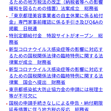
るための地方税法の改正（納税者等への影響
緩和を図るための措置）法案成立 総務省
「東京都理美容事業者の自主休業に係る給付
金」専門家事前確認に係る手引き及びQ&Aの
掲載 日税連
特別定額給付金 特設サイトがオープン 総
務省
新型コロナウイルス感染症等の影響に対応す
るための国税関係法律の臨時特例に関する法
律案が成立 財務省
新型コロナウイルス感染症等の影響に対応す
るための国税関係法律の臨時特例に関する法
律案 国会へ提出 財務省
東京都感染拡大防止協力金の申請には税理士
等が不可欠に
国税の申請手続きなしによる申告・納付期限
延長措置に伴う地方税の反応 総務省