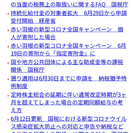
の当面の税務上の取扱いに関するFAQ 国税庁
持続化給付金の対象者拡大 6月29日から申請
受付開始 経産省
赤い羽根の新型コロナ全国キャンペーン 個
人が寄附した場合
赤い羽根の新型コロナ全国キャンペーン 6月
19日の寄附から「指定寄附金」に
国や地方公共団体による主な助成金等の課税
関係 国税庁
遡り適用は6月30日までに申請を 納税猶予特
例制度
定時株主総会の延期に伴い通常改定時期が3ヶ
月を超えてしまった場合の定期同額給与の考
え方
6月12日更新 国税における新型コロナウイル
ス感染症拡大防止への対応と申告や納税など