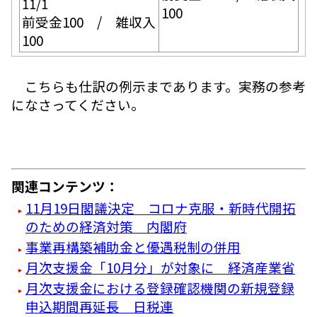
11/1
100
前受金100 / 雑収入
100
こちらも仕訳の例示まであります。実務の参考
になさってください。
関連コンテンツ：
11月19日閣議決定 コロナ克服・新時代開拓
のための経済対策 内閣府
事業再構築補助金と優遇税制の併用
月次支援金「10月分」が対象に 経済産業省
月次支援金における登録確認機関の新規登録
申込期間再延長 日税連