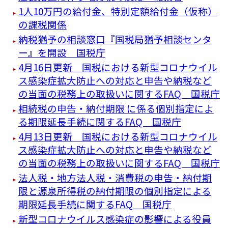
1人10万円の給付金、特別定額給付金（仮称）
の課税関係
納税猶予の相談窓口『国税局猶予相談センタ
ー』を開設 国税庁
4月16日更新 国税における新型コロナウイル
ス感染症拡大防止への対応と申告や納税など
の当面の税務上の取扱いに関するFAQ 国税庁
相続税の申告・納付期限 に係る個別指定によ
る期限延長手続に関するFAQ 国税庁
4月13日更新 国税における新型コロナウイル
ス感染症拡大防止への対応と申告や納税など
の当面の税務上の取扱いに関するFAQ 国税庁
法人税・地方法人税・消費税の申告・納付期
限と源泉所得税の納付期限の個別指定による
期限延長手続に関するFAQ 国税庁
新型コロナウイルス感染症の影響による役員