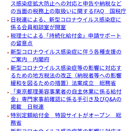
ス感染症拡大防止への対応と申告や納税など
の当面の税務上の取扱いに関するFAQ 国税庁
日税連による、新型コロナウイルス感染症に
係る会員相談室が開室
税理士による「持続化給付金」申請サポート
の留意点
新型コロナウイルス感染症に伴う各種支援の
ご案内 内閣府
新型コロナウイルス感染症等の影響に対応す
るための地方税法の改正（納税者等への影響
緩和を図るための措置）法案成立 総務省
「東京都理美容事業者の自主休業に係る給付
金」専門家事前確認に係る手引き及びQ&Aの
掲載 日税連
特別定額給付金 特設サイトがオープン 総
務省
新型コロナウイルス感染症等の影響に対応す