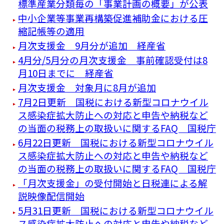
標準産業分類毎の「事業計画の概要」が公表
中小企業等事業再構築促進補助金における圧
縮記帳等の適用
月次支援金 9月分が追加 経産省
4月分/5月分の月次支援金 事前確認受付は8
月10日までに 経産省
月次支援金 対象月に8月が追加
7月2日更新 国税における新型コロナウイル
ス感染症拡大防止への対応と申告や納税など
の当面の税務上の取扱いに関するFAQ 国税庁
6月22日更新 国税における新型コロナウイル
ス感染症拡大防止への対応と申告や納税など
の当面の税務上の取扱いに関するFAQ 国税庁
「月次支援金」の受付開始と日税連による解
説映像配信開始
5月31日更新 国税における新型コロナウイル
ス感染症拡大防止への対応と申告や納税など