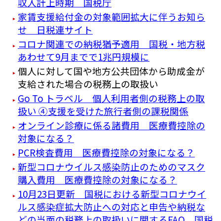
収入計上時期 国税庁
家賃支援給付金の対象範囲拡大に伴うお知ら
せ 日税連サイト
コロナ関連での納税猶予適用 国税・地方税
あわせて9月までで1兆円規模に
個人に対して国や地方公共団体から助成金が
支給された場合の税務上の取扱い
Go To トラベル 個人利用者側の税務上の取
扱い ④支援を受けた旅行者側の課税関係
オンライン診療に係る諸費用 医療費控除の
対象になる？
PCR検査費用 医療費控除の対象になる？
新型コロナウイルス感染防止のためのマスク
購入費用 医療費控除の対象になる？
10月23日更新 国税における新型コロナウイ
ルス感染症拡大防止への対応と申告や納税な
どの当面の税務上の取扱いに関するFAQ 国税