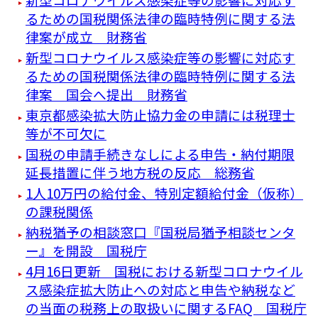
るための国税関係法律の臨時特例に関する法
律案が成立 財務省
新型コロナウイルス感染症等の影響に対応す
るための国税関係法律の臨時特例に関する法
律案 国会へ提出 財務省
東京都感染拡大防止協力金の申請には税理士
等が不可欠に
国税の申請手続きなしによる申告・納付期限
延長措置に伴う地方税の反応 総務省
1人10万円の給付金、特別定額給付金（仮称）
の課税関係
納税猶予の相談窓口『国税局猶予相談センタ
ー』を開設 国税庁
4月16日更新 国税における新型コロナウイル
ス感染症拡大防止への対応と申告や納税など
の当面の税務上の取扱いに関するFAQ 国税庁