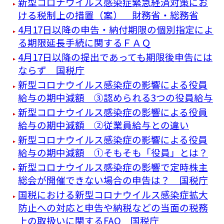
新型コロナウイルス感染症緊急経済対策にお
ける税制上の措置（案） 財務省・総務省
4月17日以降の申告・納付期限の個別指定によ
る期限延長手続に関するＦＡＱ
4月17日以降の提出であっても期限後申告には
ならず 国税庁
新型コロナウイルス感染症の影響による役員
給与の期中減額 ③認められる3つの役員給与
新型コロナウイルス感染症の影響による役員
給与の期中減額 ②従業員給与との違い
新型コロナウイルス感染症の影響による役員
給与の期中減額 ①そもそも「役員」とは？
新型コロナウイルス感染症の影響で定時株主
総会が開催できない場合の申告は？ 国税庁
国税における新型コロナウイルス感染症拡大
防止への対応と申告や納税などの当面の税務
上の取扱いに関するFAQ 国税庁