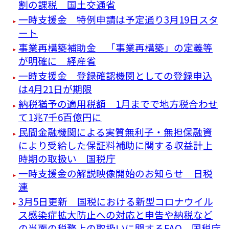
割の課税 国土交通省
一時支援金 特例申請は予定通り3月19日スタ
ート
事業再構築補助金 「事業再構築」の定義等
が明確に 経産省
一時支援金 登録確認機関としての登録申込
は4月21日が期限
納税猶予の適用税額 1月までで地方税合わせ
て1兆7千6百億円に
民間金融機関による実質無利子・無担保融資
により受給した保証料補助に関する収益計上
時期の取扱い 国税庁
一時支援金の解説映像開始のお知らせ 日税
連
3月5日更新 国税における新型コロナウイル
ス感染症拡大防止への対応と申告や納税など
の当面の税務上の取扱いに関するFAQ 国税庁