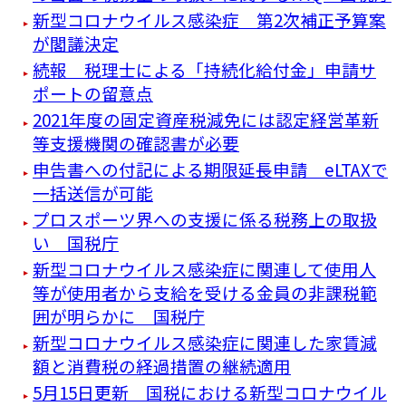
新型コロナウイルス感染症 第2次補正予算案
が閣議決定
続報 税理士による「持続化給付金」申請サ
ポートの留意点
2021年度の固定資産税減免には認定経営革新
等支援機関の確認書が必要
申告書への付記による期限延長申請 eLTAXで
一括送信が可能
プロスポーツ界への支援に係る税務上の取扱
い 国税庁
新型コロナウイルス感染症に関連して使用人
等が使用者から支給を受ける金員の非課税範
囲が明らかに 国税庁
新型コロナウイルス感染症に関連した家賃減
額と消費税の経過措置の継続適用
5月15日更新 国税における新型コロナウイル