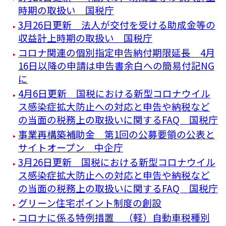
時期の取扱い 国税庁
3月26日更新 法人が交付を受ける助成金等の
収益計上時期の取扱い 国税庁
コロナ関連の個別指定申告納付期限延長 4月
16日以降の申請は申告書余白への簡易付記NG
に
4月6日更新 国税における新型コロナウイル
ス感染症拡大防止への対応と申告や納税など
の当面の税務上の取扱いに関するFAQ 国税庁
事業再構築補助金 第1回の公募要領の公表と
サイトオープン 中企庁
3月26日更新 国税における新型コロナウイル
ス感染症拡大防止への対応と申告や納税など
の当面の税務上の取扱いに関するFAQ 国税庁
グリーン住宅ポイント制度の創設
コロナに係る特例措置 （軽）自動車税種別