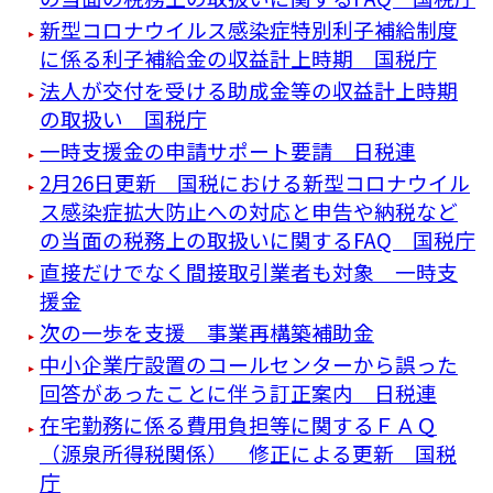
新型コロナウイルス感染症特別利子補給制度
に係る利子補給金の収益計上時期 国税庁
法人が交付を受ける助成金等の収益計上時期
の取扱い 国税庁
一時支援金の申請サポート要請 日税連
2月26日更新 国税における新型コロナウイル
ス感染症拡大防止への対応と申告や納税など
の当面の税務上の取扱いに関するFAQ 国税庁
直接だけでなく間接取引業者も対象 一時支
援金
次の一歩を支援 事業再構築補助金
中小企業庁設置のコールセンターから誤った
回答があったことに伴う訂正案内 日税連
在宅勤務に係る費用負担等に関するＦＡＱ
（源泉所得税関係） 修正による更新 国税
庁