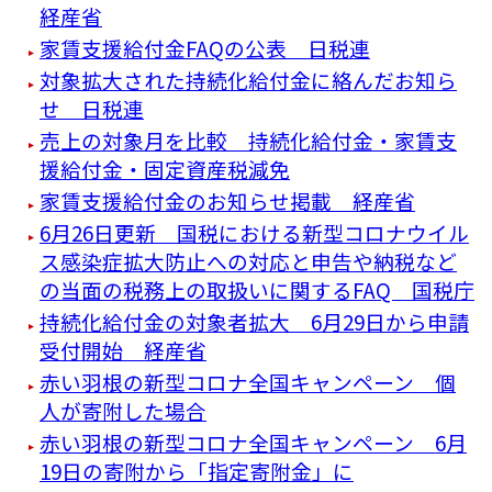
経産省
家賃支援給付金FAQの公表 日税連
対象拡大された持続化給付金に絡んだお知ら
せ 日税連
売上の対象月を比較 持続化給付金・家賃支
援給付金・固定資産税減免
家賃支援給付金のお知らせ掲載 経産省
6月26日更新 国税における新型コロナウイル
ス感染症拡大防止への対応と申告や納税など
の当面の税務上の取扱いに関するFAQ 国税庁
持続化給付金の対象者拡大 6月29日から申請
受付開始 経産省
赤い羽根の新型コロナ全国キャンペーン 個
人が寄附した場合
赤い羽根の新型コロナ全国キャンペーン 6月
19日の寄附から「指定寄附金」に