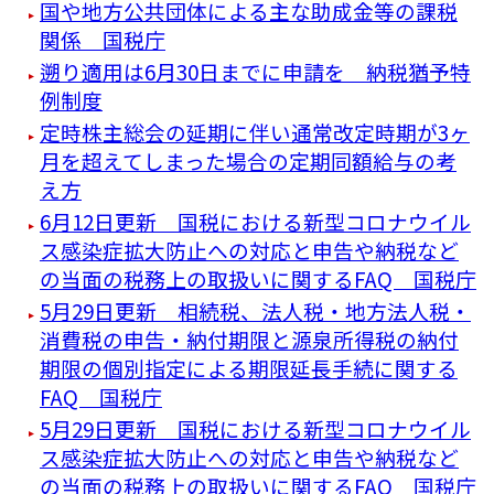
国や地方公共団体による主な助成金等の課税
関係 国税庁
遡り適用は6月30日までに申請を 納税猶予特
例制度
定時株主総会の延期に伴い通常改定時期が3ヶ
月を超えてしまった場合の定期同額給与の考
え方
6月12日更新 国税における新型コロナウイル
ス感染症拡大防止への対応と申告や納税など
の当面の税務上の取扱いに関するFAQ 国税庁
5月29日更新 相続税、法人税・地方法人税・
消費税の申告・納付期限と源泉所得税の納付
期限の個別指定による期限延長手続に関する
FAQ 国税庁
5月29日更新 国税における新型コロナウイル
ス感染症拡大防止への対応と申告や納税など
の当面の税務上の取扱いに関するFAQ 国税庁