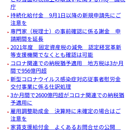
庁
持続化給付金 9月1日以降の新規申請先にご
注意を
専門家（税理士）の事前確認に係る謝金 申
請期間を延長
2021年度 固定資産税の減免 認定経営革新
等支援機関でなくとも確認は可能
コロナ関連での納税猶予適用 地方税は3か月
間で956億円超
新型コロナウイルス感染症対応従事者慰労金
交付事業に係る仕訳処理
3か月間で2600億円超がコロナ関連での納税猶
予適用に
雇用調整助成金 決算時に未確定の場合はご
注意を
家賃支援給付金 よくあるお問合せの公開