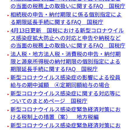
の当面の税務上の取扱いに関するFAQ 国税庁
相続税の申告・納付期限 に係る個別指定によ
る期限延長手続に関するFAQ 国税庁
4月13日更新 国税における新型コロナウイル
ス感染症拡大防止への対応と申告や納税など
の当面の税務上の取扱いに関するFAQ 国税庁
法人税・地方法人税・消費税の申告・納付期
限と源泉所得税の納付期限の個別指定による
期限延長手続に関するFAQ 国税庁
新型コロナウイルス感染症の影響による役員
給与の期中減額 ④定期同額給与の場合
新型コロナウイルス感染症に関する対応等に
ついてのまとめページ 国税庁
新型コロナウイルス感染症緊急経済対策にお
ける税制上の措置（案） 地方税編
新型コロナウイルス感染症緊急経済対策にお