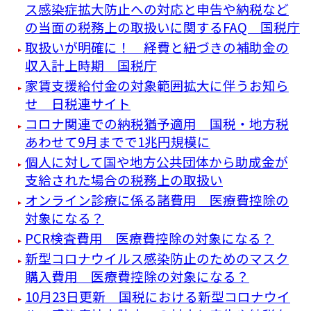
ス感染症拡大防止への対応と申告や納税など
の当面の税務上の取扱いに関するFAQ 国税庁
取扱いが明確に！ 経費と紐づきの補助金の
収入計上時期 国税庁
家賃支援給付金の対象範囲拡大に伴うお知ら
せ 日税連サイト
コロナ関連での納税猶予適用 国税・地方税
あわせて9月までで1兆円規模に
個人に対して国や地方公共団体から助成金が
支給された場合の税務上の取扱い
オンライン診療に係る諸費用 医療費控除の
対象になる？
PCR検査費用 医療費控除の対象になる？
新型コロナウイルス感染防止のためのマスク
購入費用 医療費控除の対象になる？
10月23日更新 国税における新型コロナウイ