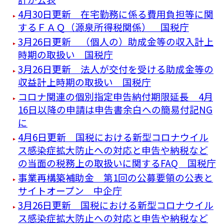
4月30日更新 在宅勤務に係る費用負担等に関
するＦＡＱ（源泉所得税関係） 国税庁
3月26日更新 （個人の）助成金等の収入計上
時期の取扱い 国税庁
3月26日更新 法人が交付を受ける助成金等の
収益計上時期の取扱い 国税庁
コロナ関連の個別指定申告納付期限延長 4月
16日以降の申請は申告書余白への簡易付記NG
に
4月6日更新 国税における新型コロナウイル
ス感染症拡大防止への対応と申告や納税など
の当面の税務上の取扱いに関するFAQ 国税庁
事業再構築補助金 第1回の公募要領の公表と
サイトオープン 中企庁
3月26日更新 国税における新型コロナウイル
ス感染症拡大防止への対応と申告や納税など