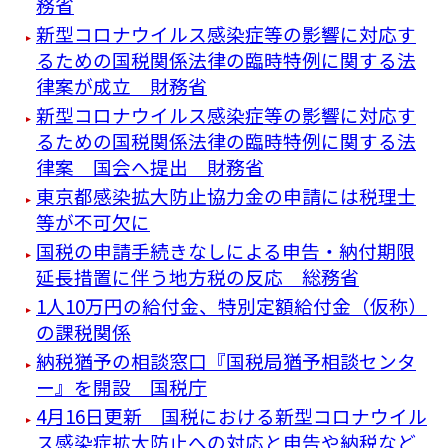
務省
新型コロナウイルス感染症等の影響に対応す
るための国税関係法律の臨時特例に関する法
律案が成立 財務省
新型コロナウイルス感染症等の影響に対応す
るための国税関係法律の臨時特例に関する法
律案 国会へ提出 財務省
東京都感染拡大防止協力金の申請には税理士
等が不可欠に
国税の申請手続きなしによる申告・納付期限
延長措置に伴う地方税の反応 総務省
1人10万円の給付金、特別定額給付金（仮称）
の課税関係
納税猶予の相談窓口『国税局猶予相談センタ
ー』を開設 国税庁
4月16日更新 国税における新型コロナウイル
ス感染症拡大防止への対応と申告や納税など