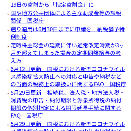
19日の寄附から「指定寄附金」に
国や地方公共団体による主な助成金等の課税
関係 国税庁
遡り適用は6月30日までに申請を 納税猶予特
例制度
定時株主総会の延期に伴い通常改定時期が3ヶ
月を超えてしまった場合の定期同額給与の考
え方
6月12日更新 国税における新型コロナウイル
ス感染症拡大防止への対応と申告や納税など
の当面の税務上の取扱いに関するFAQ 国税庁
5月29日更新 相続税、法人税・地方法人税・
消費税の申告・納付期限と源泉所得税の納付
期限の個別指定による期限延長手続に関する
FAQ 国税庁
5月29日更新 国税における新型コロナウイル