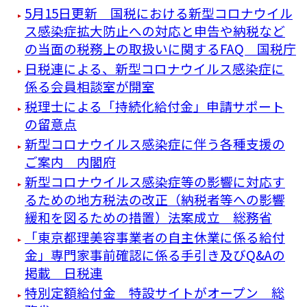
5月15日更新 国税における新型コロナウイル
ス感染症拡大防止への対応と申告や納税など
の当面の税務上の取扱いに関するFAQ 国税庁
日税連による、新型コロナウイルス感染症に
係る会員相談室が開室
税理士による「持続化給付金」申請サポート
の留意点
新型コロナウイルス感染症に伴う各種支援の
ご案内 内閣府
新型コロナウイルス感染症等の影響に対応す
るための地方税法の改正（納税者等への影響
緩和を図るための措置）法案成立 総務省
「東京都理美容事業者の自主休業に係る給付
金」専門家事前確認に係る手引き及びQ&Aの
掲載 日税連
特別定額給付金 特設サイトがオープン 総