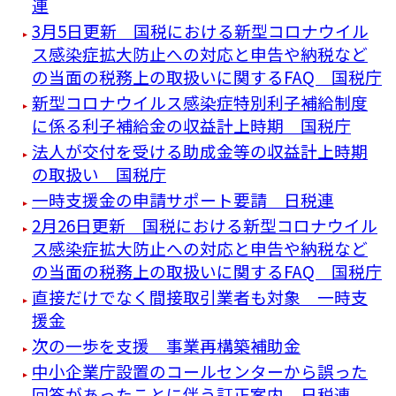
連
3月5日更新 国税における新型コロナウイル
ス感染症拡大防止への対応と申告や納税など
の当面の税務上の取扱いに関するFAQ 国税庁
新型コロナウイルス感染症特別利子補給制度
に係る利子補給金の収益計上時期 国税庁
法人が交付を受ける助成金等の収益計上時期
の取扱い 国税庁
一時支援金の申請サポート要請 日税連
2月26日更新 国税における新型コロナウイル
ス感染症拡大防止への対応と申告や納税など
の当面の税務上の取扱いに関するFAQ 国税庁
直接だけでなく間接取引業者も対象 一時支
援金
次の一歩を支援 事業再構築補助金
中小企業庁設置のコールセンターから誤った
回答があったことに伴う訂正案内 日税連