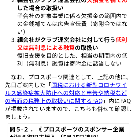
した場合の取扱い
子会社の対象事業に係る欠損金の範囲内で
の金銭補てんは広告宣伝費（寄附金ではな
い）
親会社がクラブ運営会社に対して行う
低利
又は無利息による融資
の取扱い
復旧支援を目的とした、相当の期間内の低
利（無利息）融資は寄附金に該当しない
なお、プロスポーツ関連として、上記の他に、
先日ご案内した「
国税における新型コロナウイ
ルス感染症拡大防止への対応と申告や納税など
の当面の税務上の取扱いに関するFAQ
」内にFAQ
が掲載されていますので、こちらも併せて確認し
ましょう。
問５-２ ．《 プロスポーツのスポンサー企業
が行う復旧支援 》〔5月15日追加〕