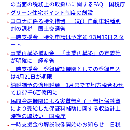
の当面の税務上の取扱いに関するFAQ 国税庁
グリーン住宅ポイント制度の創設
コロナに係る特例措置 （軽）自動車税種別
割の課税 国土交通省
一時支援金 特例申請は予定通り3月19日スタ
ート
事業再構築補助金 「事業再構築」の定義等
が明確に 経産省
一時支援金 登録確認機関としての登録申込
は4月21日が期限
納税猶予の適用税額 1月までで地方税合わせ
て1兆7千6百億円に
民間金融機関による実質無利子・無担保融資
により受給した保証料補助に関する収益計上
時期の取扱い 国税庁
一時支援金の解説映像開始のお知らせ 日税