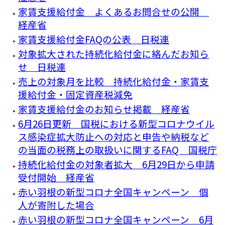
家賃支援給付金 よくあるお問合せの公開
経産省
家賃支援給付金FAQの公表 日税連
対象拡大された持続化給付金に絡んだお知ら
せ 日税連
売上の対象月を比較 持続化給付金・家賃支
援給付金・固定資産税減免
家賃支援給付金のお知らせ掲載 経産省
6月26日更新 国税における新型コロナウイル
ス感染症拡大防止への対応と申告や納税など
の当面の税務上の取扱いに関するFAQ 国税庁
持続化給付金の対象者拡大 6月29日から申請
受付開始 経産省
赤い羽根の新型コロナ全国キャンペーン 個
人が寄附した場合
赤い羽根の新型コロナ全国キャンペーン 6月