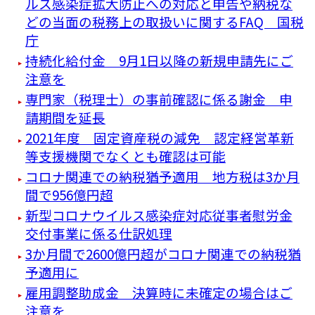
ルス感染症拡大防止への対応と申告や納税な
どの当面の税務上の取扱いに関するFAQ 国税
庁
持続化給付金 9月1日以降の新規申請先にご
注意を
専門家（税理士）の事前確認に係る謝金 申
請期間を延長
2021年度 固定資産税の減免 認定経営革新
等支援機関でなくとも確認は可能
コロナ関連での納税猶予適用 地方税は3か月
間で956億円超
新型コロナウイルス感染症対応従事者慰労金
交付事業に係る仕訳処理
3か月間で2600億円超がコロナ関連での納税猶
予適用に
雇用調整助成金 決算時に未確定の場合はご
注意を