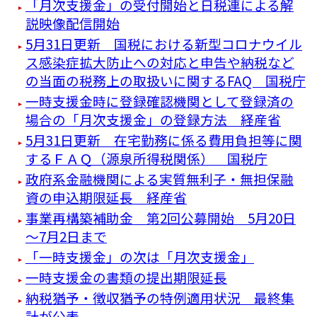
「月次支援金」の受付開始と日税連による解
説映像配信開始
5月31日更新 国税における新型コロナウイル
ス感染症拡大防止への対応と申告や納税など
の当面の税務上の取扱いに関するFAQ 国税庁
一時支援金時に登録確認機関として登録済の
場合の「月次支援金」の登録方法 経産省
5月31日更新 在宅勤務に係る費用負担等に関
するＦＡＱ（源泉所得税関係） 国税庁
政府系金融機関による実質無利子・無担保融
資の申込期限延長 経産省
事業再構築補助金 第2回公募開始 5月20日
～7月2日まで
「一時支援金」の次は「月次支援金」
一時支援金の書類の提出期限延長
納税猶予・徴収猶予の特例適用状況 最終集
計が公表