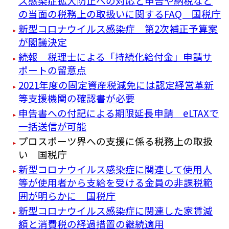
ス感染症拡大防止への対応と申告や納税など
の当面の税務上の取扱いに関するFAQ 国税庁
新型コロナウイルス感染症 第2次補正予算案
が閣議決定
続報 税理士による「持続化給付金」申請サ
ポートの留意点
2021年度の固定資産税減免には認定経営革新
等支援機関の確認書が必要
申告書への付記による期限延長申請 eLTAXで
一括送信が可能
プロスポーツ界への支援に係る税務上の取扱
い 国税庁
新型コロナウイルス感染症に関連して使用人
等が使用者から支給を受ける金員の非課税範
囲が明らかに 国税庁
新型コロナウイルス感染症に関連した家賃減
額と消費税の経過措置の継続適用