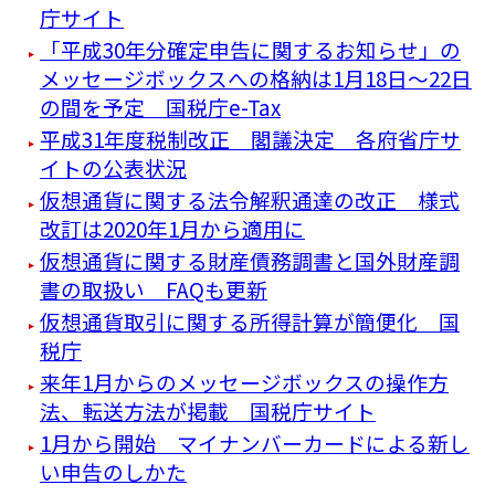
庁サイト
「平成30年分確定申告に関するお知らせ」の
メッセージボックスへの格納は1月18日～22日
の間を予定 国税庁e-Tax
平成31年度税制改正 閣議決定 各府省庁サ
イトの公表状況
仮想通貨に関する法令解釈通達の改正 様式
改訂は2020年1月から適用に
仮想通貨に関する財産債務調書と国外財産調
書の取扱い FAQも更新
仮想通貨取引に関する所得計算が簡便化 国
税庁
来年1月からのメッセージボックスの操作方
法、転送方法が掲載 国税庁サイト
1月から開始 マイナンバーカードによる新し
い申告のしかた