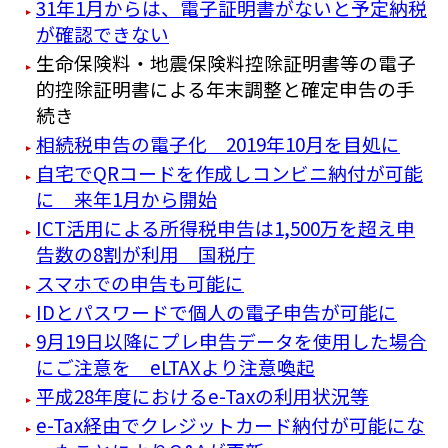
31年1月からは、電子証明書がないと予定納税
が確認できない
生命保険料・地震保険料控除証明書等の電子
的控除証明書による年末調整と確定申告の手
続き
相続税申告の電子化 2019年10月を目処に
自宅でQRコードを作成しコンビニ納付が可能
に 来年1月から開始
ICT活用による所得税申告は1,500万を超え申
告数の8割が利用 国税庁
スマホでの申告も可能に
IDとパスワードで個人の電子申告が可能に
9月19日以降にプレ申告データを使用した場合
にご注意を eLTAXより注意喚起
平成28年度におけるe-Taxの利用状況等
e-Tax経由でクレジットカード納付が可能にな