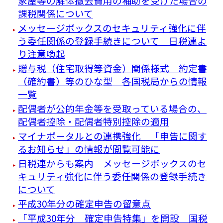
家屋等の解体撤去費用の補助を受けた場合の
課税関係について
メッセージボックスのセキュリティ強化に伴
う委任関係の登録手続きについて 日税連よ
り注意喚起
贈与税（住宅取得等資金）関係様式 約定書
（確約書）等のひな型 各国税局からの情報
一覧
配偶者が公的年金等を受取っている場合の、
配偶者控除・配偶者特別控除の適用
マイナポータルとの連携強化 「申告に関す
るお知らせ」の情報が閲覧可能に
日税連からも案内 メッセージボックスのセ
キュリティ強化に伴う委任関係の登録手続き
について
平成30年分の確定申告の留意点
「平成30年分 確定申告特集」を開設 国税