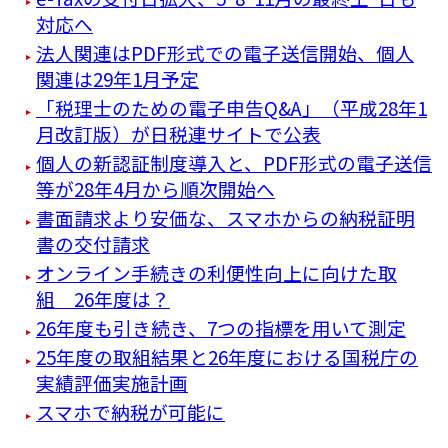
対応へ
法人関連はPDF形式での電子送信開始、個人
関連は29年1月予定
「税理士のための電子申告Q&A」（平成28年1
月改訂版）が日税連サイトで公表
個人の新認証制度導入と、PDF形式の電子送信
等が28年4月から順次開始へ
書面請求より安価な、スマホからの納税証明
書の交付請求
オンライン手続きの利便性向上に向けた取
組 26年度は？
26年度も引き続き、7つの指標を用いて測定
25年度の取組結果と26年度における国税庁の
実績評価実施計画
スマホで納税が可能に