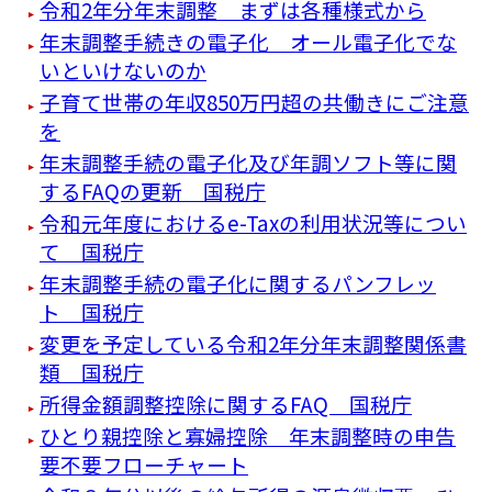
令和2年分年末調整 まずは各種様式から
年末調整手続きの電子化 オール電子化でな
いといけないのか
子育て世帯の年収850万円超の共働きにご注意
を
年末調整手続の電子化及び年調ソフト等に関
するFAQの更新 国税庁
令和元年度におけるe-Taxの利用状況等につい
て 国税庁
年末調整手続の電子化に関するパンフレッ
ト 国税庁
変更を予定している令和2年分年末調整関係書
類 国税庁
所得金額調整控除に関するFAQ 国税庁
ひとり親控除と寡婦控除 年末調整時の申告
要不要フローチャート