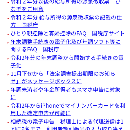
令和２年分以後の給与所得の源泉徴収票 ひ
な型をご用意
令和２年分 給与所得の源泉徴収票の記載の仕
方 国税庁
ひとり親控除と寡婦控除のFAQ 国税庁サイト
年末調整手続きの電子化及び年調ソフト等に
関するFAQ 国税庁
令和2年分の年末調整から開始する手続きの電
子化
11月下旬から「法定調書提出期限のお知ら
せ」がメッセージボックスに
年調未済者や年金所得者もスマホ申告に対象
に
令和2年からiPhoneでマイナンバーカードを利
用した確定申告が可能に
相続税の電子申告 税理士による代理送信は1
回に9名まで 利用者識別番号の入力取り違え