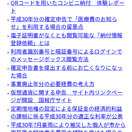
QRコードを用いたコンビニ納付 体験レポー
ト
平成30年分の確定申告で「医療費のお知ら
せ」を利用する場合の留意点
電子証明書がなくとも閲覧可能な「納付情報
登録依頼」とは
利用者識別番号と暗証番号によるログインで
のメッセージボックス閲覧方法
確定申告書を提出する前にお亡くなりになっ
た場合
事業廃止年分の必要経費の考え方
仮想通貨に関する申告 サイト内リンクペー
ジが開設 国税庁サイト
定期借地権の設定による保証金の経済的利益
の課税に係る平成30年分の適正な利率が公表
平成30年7月豪雨により被災した個人が市から