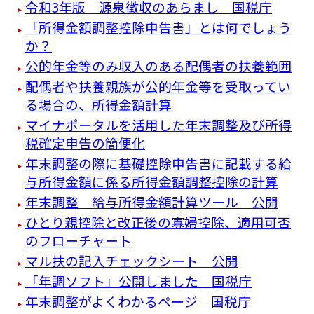
令和3年版 源泉徴収のあらまし 国税庁
「所得金額調整控除申告書」とは何でしょう
か？
公的年金等のみ収入のある配偶者の扶養範囲
配偶者や扶養親族が公的年金等を受取ってい
る場合の、所得金額計算
マイナポータルを活用した年末調整及び所得
税確定申告の簡便化
年末調整の際に基礎控除申告書に記載する給
与所得金額に係る所得金額調整控除の計算
年末調整 給与所得金額計算ツール 公開
ひとり親控除と改正後の寡婦控除、適用可否
のフローチャート
マル扶の記入チェックシート 公開
「年調ソフト」公開しました 国税庁
年末調整がよくわかるページ 国税庁