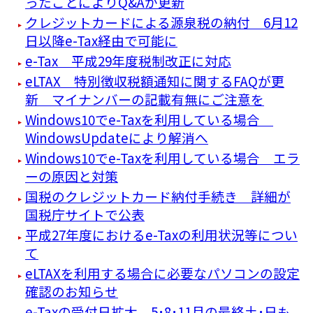
ったことによりQ&Aが更新
クレジットカードによる源泉税の納付 6月12
日以降e-Tax経由で可能に
e-Tax 平成29年度税制改正に対応
eLTAX 特別徴収税額通知に関するFAQが更
新 マイナンバーの記載有無にご注意を
Windows10でe-Taxを利用している場合
WindowsUpdateにより解消へ
Windows10でe-Taxを利用している場合 エラ
ーの原因と対策
国税のクレジットカード納付手続き 詳細が
国税庁サイトで公表
平成27年度におけるe-Taxの利用状況等につい
て
eLTAXを利用する場合に必要なパソコンの設定
確認のお知らせ
e-Taxの受付日拡大、5･8･11月の最終土･日も