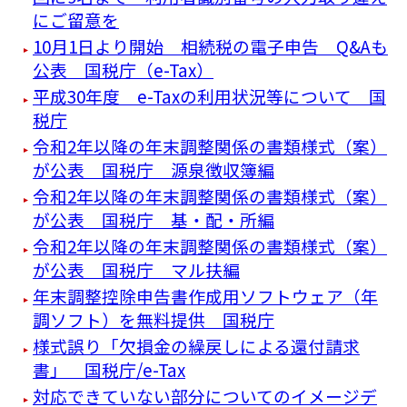
にご留意を
10月1日より開始 相続税の電子申告 Q&Aも
公表 国税庁（e-Tax）
平成30年度 e-Taxの利用状況等について 国
税庁
令和2年以降の年末調整関係の書類様式（案）
が公表 国税庁 源泉徴収簿編
令和2年以降の年末調整関係の書類様式（案）
が公表 国税庁 基・配・所編
令和2年以降の年末調整関係の書類様式（案）
が公表 国税庁 マル扶編
年末調整控除申告書作成用ソフトウェア（年
調ソフト）を無料提供 国税庁
様式誤り「欠損金の繰戻しによる還付請求
書」 国税庁/e-Tax
対応できていない部分についてのイメージデ