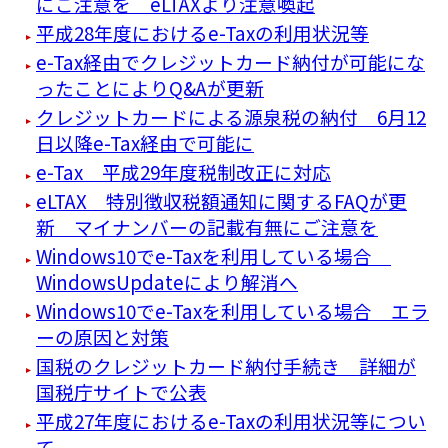
にご注意を eLTAXより注意喚起
平成28年度におけるe-Taxの利用状況等
e-Tax経由でクレジットカード納付が可能にな
ったことによりQ&Aが更新
クレジットカードによる源泉税の納付 6月12
日以降e-Tax経由で可能に
e-Tax 平成29年度税制改正に対応
eLTAX 特別徴収税額通知に関するFAQが更
新 マイナンバーの記載有無にご注意を
Windows10でe-Taxを利用している場合
WindowsUpdateにより解消へ
Windows10でe-Taxを利用している場合 エラ
ーの原因と対策
国税のクレジットカード納付手続き 詳細が
国税庁サイトで公表
平成27年度におけるe-Taxの利用状況等につい
て