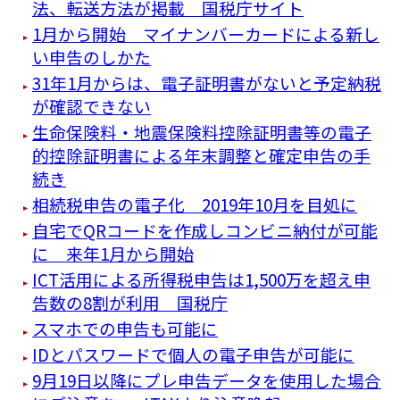
法、転送方法が掲載 国税庁サイト
1月から開始 マイナンバーカードによる新し
い申告のしかた
31年1月からは、電子証明書がないと予定納税
が確認できない
生命保険料・地震保険料控除証明書等の電子
的控除証明書による年末調整と確定申告の手
続き
相続税申告の電子化 2019年10月を目処に
自宅でQRコードを作成しコンビニ納付が可能
に 来年1月から開始
ICT活用による所得税申告は1,500万を超え申
告数の8割が利用 国税庁
スマホでの申告も可能に
IDとパスワードで個人の電子申告が可能に
9月19日以降にプレ申告データを使用した場合