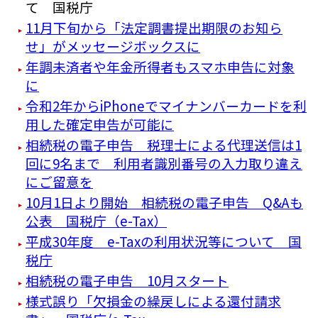
て 国税庁
11月下旬から「法定調書提出期限のお知ら
せ」がメッセージボックスに
年調未済者や年金所得者もスマホ申告に対象
に
令和2年からiPhoneでマイナンバーカードを利
用した確定申告が可能に
相続税の電子申告 税理士による代理送信は1
回に9名まで 利用者識別番号の入力取り違え
にご留意を
10月1日より開始 相続税の電子申告 Q&Aも
公表 国税庁（e-Tax）
平成30年度 e-Taxの利用状況等について 国
税庁
相続税の電子申告 10月スタート
様式誤り「欠損金の繰戻しによる還付請求