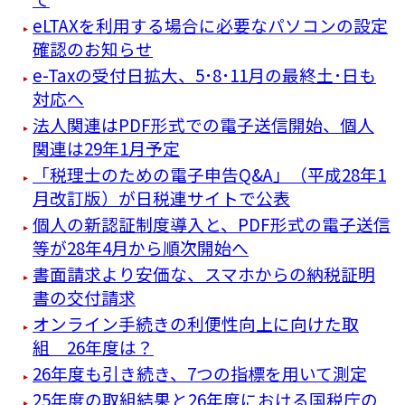
eLTAXを利用する場合に必要なパソコンの設定
確認のお知らせ
e-Taxの受付日拡大、5･8･11月の最終土･日も
対応へ
法人関連はPDF形式での電子送信開始、個人
関連は29年1月予定
「税理士のための電子申告Q&A」（平成28年1
月改訂版）が日税連サイトで公表
個人の新認証制度導入と、PDF形式の電子送信
等が28年4月から順次開始へ
書面請求より安価な、スマホからの納税証明
書の交付請求
オンライン手続きの利便性向上に向けた取
組 26年度は？
26年度も引き続き、7つの指標を用いて測定
25年度の取組結果と26年度における国税庁の