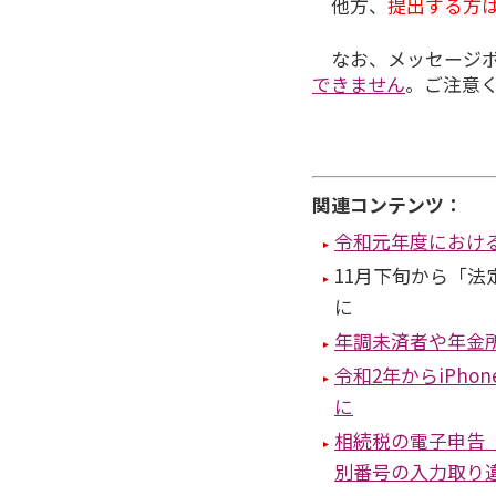
他方、
提出する方
なお、メッセージボ
できません
。ご注意
関連コンテンツ：
令和元年度における
11月下旬から「法
に
年調未済者や年金
令和2年からiPh
に
相続税の電子申告
別番号の入力取り