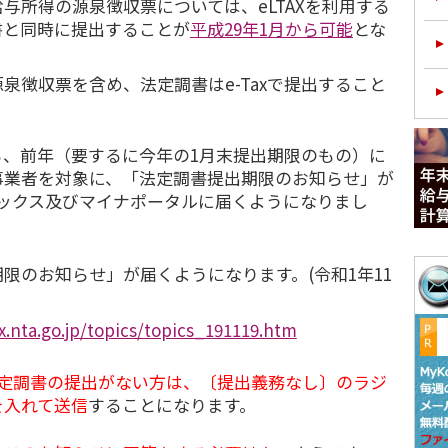
所得の源泉徴収票については、eLTAXを利用する
書と同時に提出することが
平成29年1月から可能
とな
徴収票を含め、法定調書はe-Taxで提出すること
、前年（要するに今年の1月末提出期限のもの）に
事業者を対象に、「法定調書提出期限のお知らせ」が
ジボックス及びマイナポータルに届くようになりまし
限のお知らせ」が届くようになります。(令和1年11
x.nta.go.jp/topics/topics_191119.htm
定調書の提出がない方は、〔提出義務なし〕のラジ
を入れて送信
することになります。