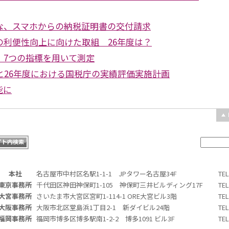
な、スマホからの納税証明書の交付請求
の利便性向上に向けた取組 26年度は？
、7つの指標を用いて測定
と26年度における国税庁の実績評価実施計画
能に
本社
名古屋市中村区名駅1-1-1 JPタワー名古屋34F
TE
東京事務所
千代田区神田神保町1-105 神保町三井ビルディング17F
TE
大宮事務所
さいたま市大宮区宮町1-114-1 ORE大宮ビル3階
TE
大阪事務所
大阪市北区堂島浜1丁目2-1 新ダイビル24階
TE
福岡事務所
福岡市博多区博多駅南1-2-2 博多1091 ビル3F
TE