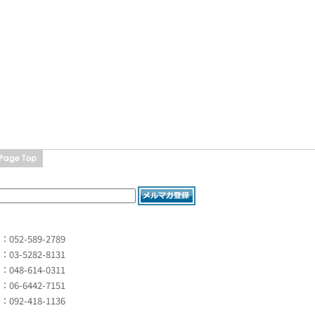
L：052-589-2789
L：03-5282-8131
L：048-614-0311
L：06-6442-7151
L：092-418-1136