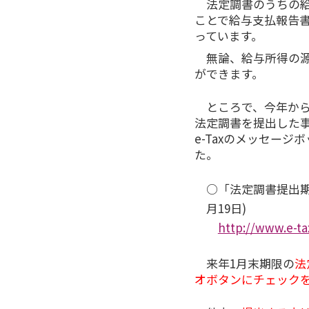
法定調書のうちの給与
ことで給与支払報告
っています。
無論、給与所得の源泉
ができます。
ところで、今年から
法定調書を提出した
e-Taxのメッセー
た。
○「法定調書提出期
月19日)
http://www.e-ta
来年1月末期限の
法
オボタンにチェック