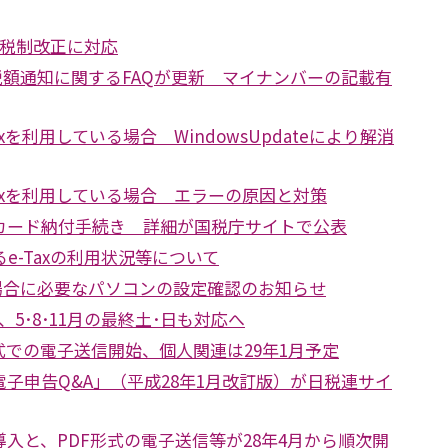
年度税制改正に対応
収税額通知に関するFAQが更新 マイナンバーの記載有
-Taxを利用している場合 WindowsUpdateにより解消
e-Taxを利用している場合 エラーの原因と対策
カード納付手続き 詳細が国税庁サイトで公表
e-Taxの利用状況等について
る場合に必要なパソコンの設定確認のお知らせ
大、5･8･11月の最終土･日も対応へ
式での電子送信開始、個人関連は29年1月予定
子申告Q&A」（平成28年1月改訂版）が日税連サイ
入と、PDF形式の電子送信等が28年4月から順次開