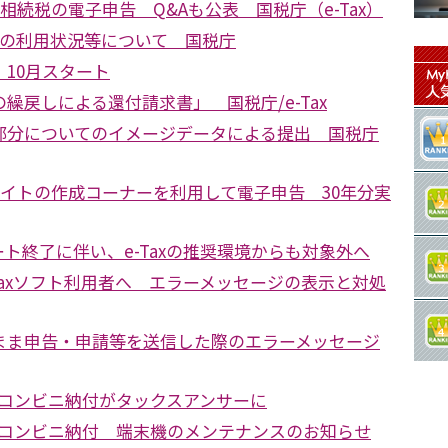
 相続税の電子申告 Q&Aも公表 国税庁（e-Tax）
Taxの利用状況等について 国税庁
10月スタート
繰戻しによる還付請求書」 国税庁/e-Tax
部分についてのイメージデータによる提出 国税庁
サイトの作成コーナーを利用して電子申告 30年分実
ポート終了に伴い、e-Taxの推奨環境からも対象外へ
.0のe-Taxソフト利用者へ エラーメッセージの表示と対処
まま申告・申請等を送信した際のエラーメッセージ
たコンビニ納付がタックスアンサーに
たコンビニ納付 端末機のメンテナンスのお知らせ