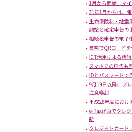
1月から開始 マ
31年1月からは、
生命保険料・地震
調整と確定申告の
相続税申告の電子化
自宅でQRコード
ICT活用による所
スマホでの申告も
IDとパスワードで
9月19日以降にプ
注意喚起
平成28年度における
e-Tax経由でク
新
クレジットカードに