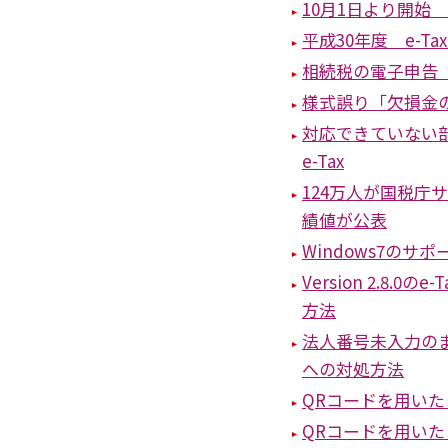
10月1日より開始
平成30年度 e-
相続税の電子申告 
様式誤り「欠損金の
対応できていない
e-Tax
124万人が国税庁
績値が公表
Windows7のサ
Version 2.8
方法
法人番号未入力の
への対処方法
QRコードを用い
QRコードを用い