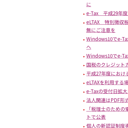
に
e-Tax 平成29
eLTAX 特別徴
無にご注意を
Windows10でe
へ
Windows10で
国税のクレジット
平成27年度における
eLTAXを利用す
e-Taxの受付日拡
法人関連はPDF形
「税理士のための電
トで公表
個人の新認証制度導