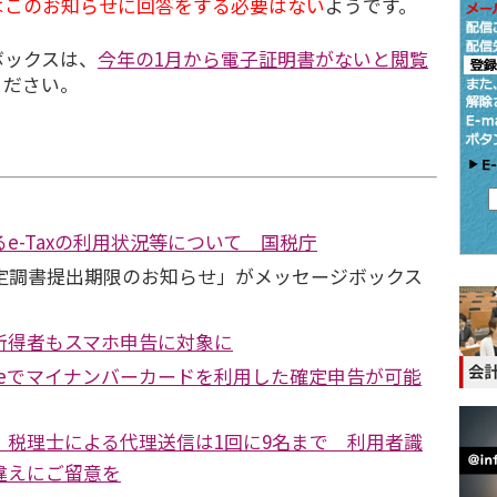
はこのお知らせに回答をする必要はない
ようです。
ックスは、
今年の1月から電子証明書がないと閲覧
ください。
e-Taxの利用状況等について 国税庁
定調書提出期限のお知らせ」がメッセージボックス
所得者もスマホ申告に対象に
oneでマイナンバーカードを利用した確定申告が可能
 税理士による代理送信は1回に9名まで 利用者識
違えにご留意を