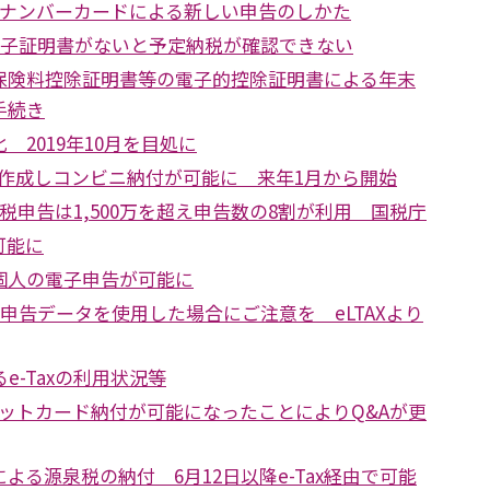
イナンバーカードによる新しい申告のしかた
電子証明書がないと予定納税が確認できない
保険料控除証明書等の電子的控除証明書による年末
手続き
 2019年10月を目処に
を作成しコンビニ納付が可能に 来年1月から開始
得税申告は1,500万を超え申告数の8割が利用 国税庁
可能に
個人の電子申告が可能に
レ申告データを使用した場合にご注意を eLTAXより
e-Taxの利用状況等
レジットカード納付が可能になったことによりQ&Aが更
よる源泉税の納付 6月12日以降e-Tax経由で可能