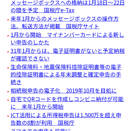
メッセージボックスへの格納は1月18日～22日
の間を予定 国税庁e-Tax
来年1月からのメッセージボックスの操作方
法、転送方法が掲載 国税庁サイト
1月から開始 マイナンバーカードによる新し
い申告のしかた
31年1月からは、電子証明書がないと予定納税
が確認できない
生命保険料・地震保険料控除証明書等の電子
的控除証明書による年末調整と確定申告の手
続き
相続税申告の電子化 2019年10月を目処に
自宅でQRコードを作成しコンビニ納付が可能
に 来年1月から開始
ICT活用による所得税申告は1,500万を超え申
告数の8割が利用 国税庁
スマホでの申告も可能に