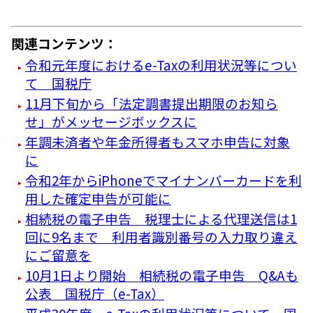
関連コンテンツ：
令和元年度におけるe-Taxの利用状況等につい
て 国税庁
11月下旬から「法定調書提出期限のお知ら
せ」がメッセージボックスに
年調未済者や年金所得者もスマホ申告に対象
に
令和2年からiPhoneでマイナンバーカードを利
用した確定申告が可能に
相続税の電子申告 税理士による代理送信は1
回に9名まで 利用者識別番号の入力取り違え
にご留意を
10月1日より開始 相続税の電子申告 Q&Aも
公表 国税庁（e-Tax）