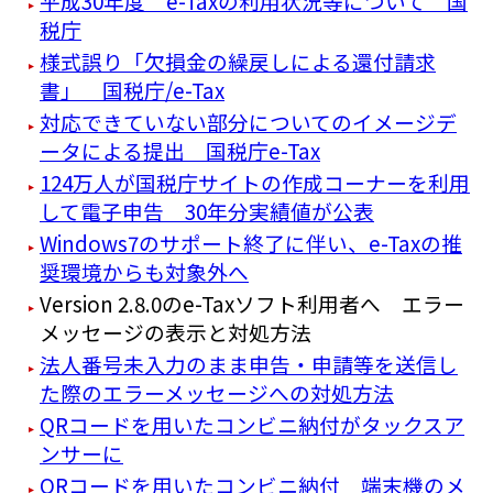
平成30年度 e-Taxの利用状況等について 国
税庁
様式誤り「欠損金の繰戻しによる還付請求
書」 国税庁/e-Tax
対応できていない部分についてのイメージデ
ータによる提出 国税庁e-Tax
124万人が国税庁サイトの作成コーナーを利用
して電子申告 30年分実績値が公表
Windows7のサポート終了に伴い、e-Taxの推
奨環境からも対象外へ
Version 2.8.0のe-Taxソフト利用者へ エラー
メッセージの表示と対処方法
法人番号未入力のまま申告・申請等を送信し
た際のエラーメッセージへの対処方法
QRコードを用いたコンビニ納付がタックスア
ンサーに
QRコードを用いたコンビニ納付 端末機のメ