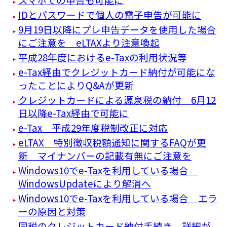
IDとパスワードで個人の電子申告が可能に
9月19日以降にプレ申告データを使用した場合
にご注意を eLTAXより注意喚起
平成28年度におけるe-Taxの利用状況等
e-Tax経由でクレジットカード納付が可能にな
ったことによりQ&Aが更新
クレジットカードによる源泉税の納付 6月12
日以降e-Tax経由で可能に
e-Tax 平成29年度税制改正に対応
eLTAX 特別徴収税額通知に関するFAQが更
新 マイナンバーの記載有無にご注意を
Windows10でe-Taxを利用している場合
WindowsUpdateにより解消へ
Windows10でe-Taxを利用している場合 エラ
ーの原因と対策
国税のクレジットカード納付手続き 詳細が