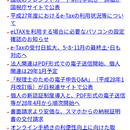
国税庁サイトで公表
平成27年度におけるe-Taxの利用状況等につい
て
eLTAXを利用する場合に必要なパソコンの設定
確認のお知らせ
e-Taxの受付日拡大、5･8･11月の最終土･日も
対応へ
法人関連はPDF形式での電子送信開始、個人
関連は29年1月予定
「税理士のための電子申告Q&A」（平成28年1
月改訂版）が日税連サイトで公表
個人の新認証制度導入と、PDF形式の電子送信
等が28年4月から順次開始へ
書面請求より安価な、スマホからの納税証明
書の交付請求
オンライン手続きの利便性向上に向けた取