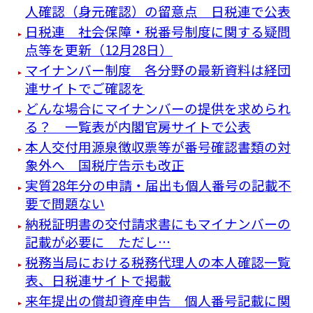
人確認（身元確認）の留意点 日税連で公表
日税連 社会保障・税番号制度に関する疑問
点等を更新（12月28日）
マイナンバー制度 各分野の最新資料は経団
連サイトでご確認を
どんな場合にマイナンバーの提供を求められ
る？ 一覧表が内閣官房サイトで公表
本人交付用源泉徴収票等が番号確認書類の対
象外へ 国税庁告示も改正
実質28年分の申請・届出も個人番号の記載不
要で問題ない
納税証明書の交付請求書にもマイナンバーの
記載が必要に ただし…
税務当局における税務代理人の本人確認一覧
表、日税連サイトで掲載
来年提出の償却資産申告 個人番号記載に関