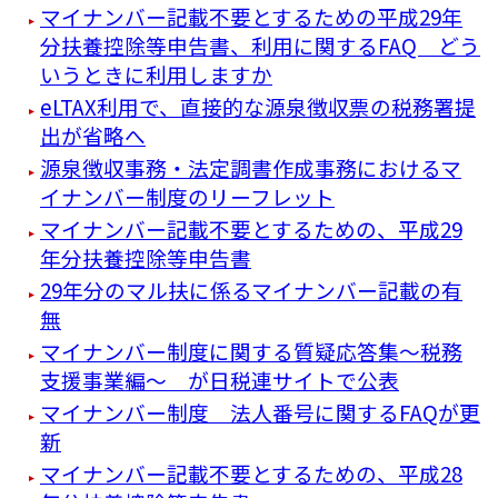
マイナンバー記載不要とするための平成29年
分扶養控除等申告書、利用に関するFAQ どう
いうときに利用しますか
eLTAX利用で、直接的な源泉徴収票の税務署提
出が省略へ
源泉徴収事務・法定調書作成事務におけるマ
イナンバー制度のリーフレット
マイナンバー記載不要とするための、平成29
年分扶養控除等申告書
29年分のマル扶に係るマイナンバー記載の有
無
マイナンバー制度に関する質疑応答集～税務
支援事業編～ が日税連サイトで公表
マイナンバー制度 法人番号に関するFAQが更
新
マイナンバー記載不要とするための、平成28