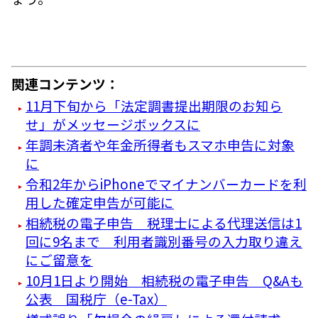
関連コンテンツ：
11月下旬から「法定調書提出期限のお知ら
せ」がメッセージボックスに
年調未済者や年金所得者もスマホ申告に対象
に
令和2年からiPhoneでマイナンバーカードを利
用した確定申告が可能に
相続税の電子申告 税理士による代理送信は1
回に9名まで 利用者識別番号の入力取り違え
にご留意を
10月1日より開始 相続税の電子申告 Q&Aも
公表 国税庁（e-Tax）