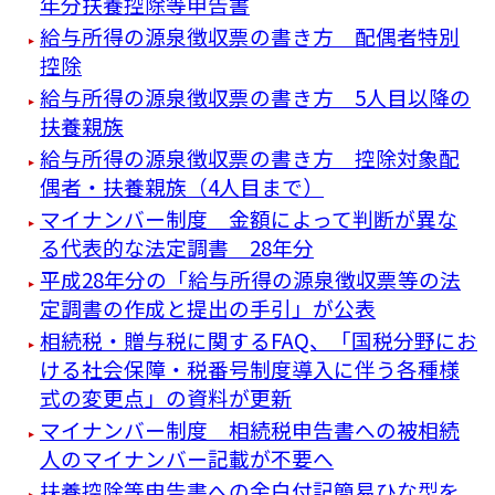
年分扶養控除等申告書
給与所得の源泉徴収票の書き方 配偶者特別
控除
給与所得の源泉徴収票の書き方 5人目以降の
扶養親族
給与所得の源泉徴収票の書き方 控除対象配
偶者・扶養親族（4人目まで）
マイナンバー制度 金額によって判断が異な
る代表的な法定調書 28年分
平成28年分の「給与所得の源泉徴収票等の法
定調書の作成と提出の手引」が公表
相続税・贈与税に関するFAQ、「国税分野にお
ける社会保障・税番号制度導入に伴う各種様
式の変更点」の資料が更新
マイナンバー制度 相続税申告書への被相続
人のマイナンバー記載が不要へ
扶養控除等申告書への余白付記簡易ひな型を