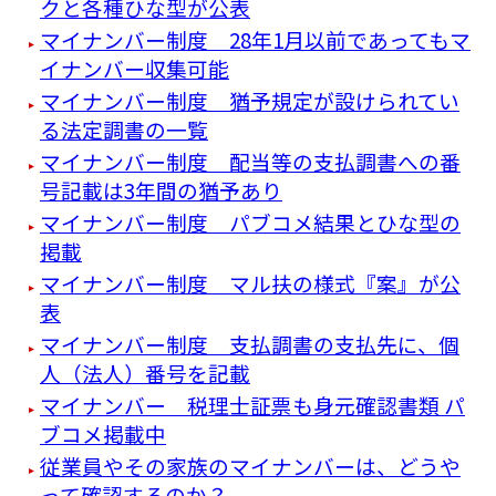
クと各種ひな型が公表
マイナンバー制度 28年1月以前であってもマ
イナンバー収集可能
マイナンバー制度 猶予規定が設けられてい
る法定調書の一覧
マイナンバー制度 配当等の支払調書への番
号記載は3年間の猶予あり
マイナンバー制度 パブコメ結果とひな型の
掲載
マイナンバー制度 マル扶の様式『案』が公
表
マイナンバー制度 支払調書の支払先に、個
人（法人）番号を記載
マイナンバー 税理士証票も身元確認書類 パ
ブコメ掲載中
従業員やその家族のマイナンバーは、どうや
って確認するのか？