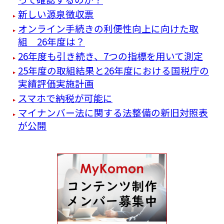
新しい源泉徴収票
オンライン手続きの利便性向上に向けた取
組 26年度は？
26年度も引き続き、7つの指標を用いて測定
25年度の取組結果と26年度における国税庁の
実績評価実施計画
スマホで納税が可能に
マイナンバー法に関する法整備の新旧対照表
が公開