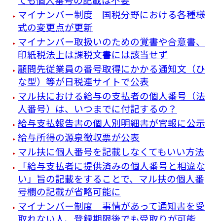
マイナンバー制度 国税分野における各種様
式の変更点が更新
マイナンバー取扱いのための覚書や合意書、
印紙税法上は課税文書には該当せず
顧問先従業員の番号取得にかかる通知文（ひ
な型）等が日税連サイトで公表
マル扶における給与の支払者の個人番号（法
人番号）は、いつまでに付記するの？
給与支払報告書の個人別明細書が官報に公示
給与所得の源泉徴収票が公表
マル扶に個人番号を記載しなくてもいい方法
「給与支払者に提供済みの個人番号と相違な
い」旨の記載をすることで、マル扶の個人番
号欄の記載が省略可能に
マイナンバー制度 事情があって通知書を受
取れない人、登録期限後でも受取りが可能