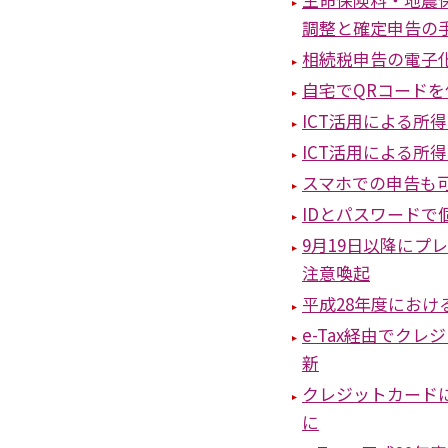
調整と確定申告の
相続税申告の電子化
自宅でQRコード
ICT活用による所
ICT活用による所
スマホでの申告も
IDとパスワードで
9月19日以降にプ
注意喚起
平成28年度における
e-Tax経由でク
新
クレジットカードに
に