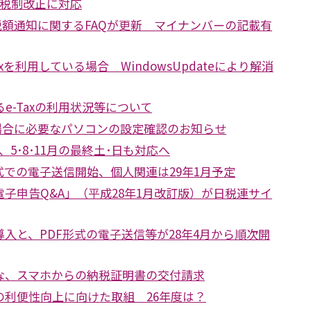
年度税制改正に対応
収税額通知に関するFAQが更新 マイナンバーの記載有
-Taxを利用している場合 WindowsUpdateにより解消
e-Taxの利用状況等について
る場合に必要なパソコンの設定確認のお知らせ
大、5･8･11月の最終土･日も対応へ
式での電子送信開始、個人関連は29年1月予定
子申告Q&A」（平成28年1月改訂版）が日税連サイ
入と、PDF形式の電子送信等が28年4月から順次開
な、スマホからの納税証明書の交付請求
の利便性向上に向けた取組 26年度は？