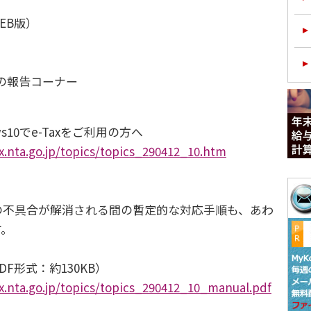
WEB版）
の報告コーナー
10でe-Taxをご利用の方へ
x.nta.go.jp/topics/topics_290412_10.htm
不具合が解消される間の暫定的な対応手順も、あわ
す。
F形式：約130KB）
x.nta.go.jp/topics/topics_290412_10_manual.pdf