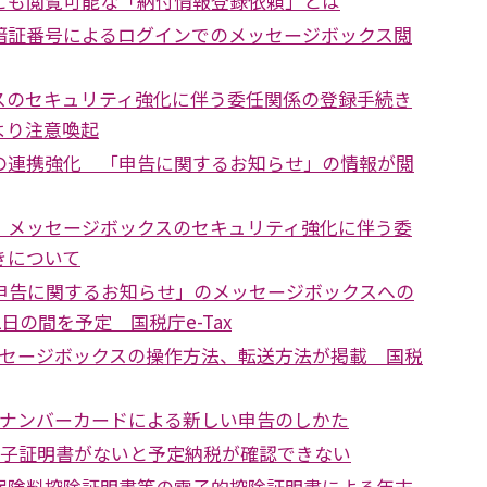
とも閲覧可能な「納付情報登録依頼」とは
暗証番号によるログインでのメッセージボックス閲
スのセキュリティ強化に伴う委任関係の登録手続き
より注意喚起
の連携強化 「申告に関するお知らせ」の情報が閲
 メッセージボックスのセキュリティ強化に伴う委
きについて
定申告に関するお知らせ」のメッセージボックスへの
2日の間を予定 国税庁e-Tax
ッセージボックスの操作方法、転送方法が掲載 国税
イナンバーカードによる新しい申告のしかた
電子証明書がないと予定納税が確認できない
保険料控除証明書等の電子的控除証明書による年末