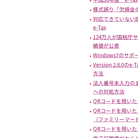
様式誤り「欠損金の
対応できていない
e-Tax
124万人が国税庁
績値が公表
Windows7のサ
Version 2.8
方法
法人番号未入力の
への対処方法
QRコードを用い
QRコードを用い
（ファミリーマー
QRコードを用い