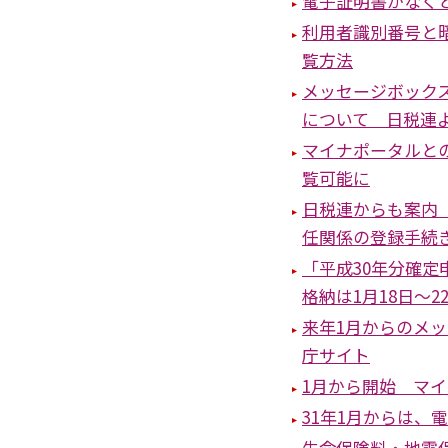
電子証明書がなく
利用者識別番号と
覧方法
メッセージボック
について 日税連
マイナポータルと
覧可能に
日税連からも案内
任関係の登録手続
「平成30年分確
格納は1月18日～2
来年1月からのメ
庁サイト
1月から開始 マ
31年1月からは、
生命保険料・地震