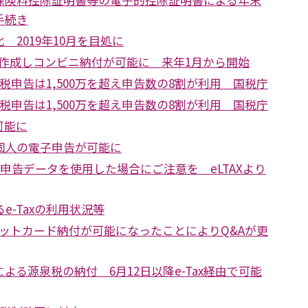
手続き
 2019年10月を目処に
を作成しコンビニ納付が可能に 来年1月から開始
得税申告は1,500万を超え申告数の8割が利用 国税庁
得税申告は1,500万を超え申告数の8割が利用 国税庁
可能に
個人の電子申告が可能に
レ申告データを使用した場合にご注意を eLTAXより
e-Taxの利用状況等
レジットカード納付が可能になったことによりQ&Aが更
よる源泉税の納付 6月12日以降e-Tax経由で可能