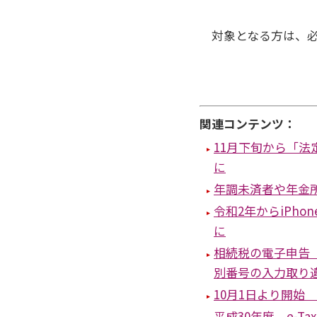
対象となる方は、必
関連コンテンツ：
11月下旬から「
に
年調未済者や年金
令和2年からiPh
に
相続税の電子申告
別番号の入力取り
10月1日より開始
平成30年度 e-