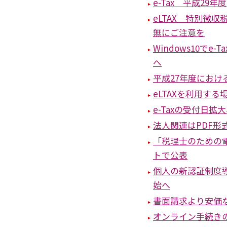
e-Tax 平成29
eLTAX 特別徴
無にご注意を
Windows10でe
へ
平成27年度における
eLTAXを利用す
e-Taxの受付日拡
法人関連はPDF形
「税理士のための電
トで公表
個人の新認証制度導
始へ
書面請求より安価
オンライン手続き