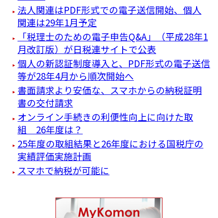
法人関連はPDF形式での電子送信開始、個人
関連は29年1月予定
「税理士のための電子申告Q&A」（平成28年1
月改訂版）が日税連サイトで公表
個人の新認証制度導入と、PDF形式の電子送信
等が28年4月から順次開始へ
書面請求より安価な、スマホからの納税証明
書の交付請求
オンライン手続きの利便性向上に向けた取
組 26年度は？
25年度の取組結果と26年度における国税庁の
実績評価実施計画
スマホで納税が可能に