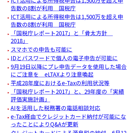
ICT活用による所得税申告は1,500万を超え申
告数の8割が利用 国税庁
ICT活用による所得税申告は1,500万を超え申
告数の8割が利用 国税庁
「国税庁レポート2017」と「骨太方針
2018」
スマホでの申告も可能に
IDとパスワードで個人の電子申告が可能に
9月19日以降にプレ申告データを使用した場合
にご注意を eLTAXより注意喚起
平成28年度におけるe-Taxの利用状況等
「国税庁レポート2017」と、29年度の「実績
評価実施計画」
AIを活用した税務署の電話相談対応
e-Tax経由でクレジットカード納付が可能にな
ったことによりQ&Aが更新
クレジットカードによる源泉税の納付 6月12