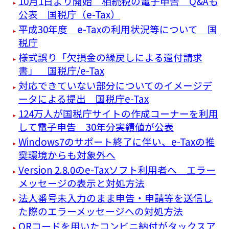
10月1日より開始 相続税の電子申告 Q&Aも
公表 国税庁（e-Tax）
平成30年度 e-Taxの利用状況等について 国
税庁
様式誤り「欠損金の繰戻しによる還付請求
書」 国税庁/e-Tax
対応できていない部分についてのイメージデ
ータによる提出 国税庁e-Tax
124万人が国税庁サイトの作成コーナーを利用
して電子申告 30年分実績値が公表
Windows7のサポート終了に伴い、e-Taxの推
奨環境からも対象外へ
Version 2.8.0のe-Taxソフト利用者へ エラー
メッセージの表示と対処方法
法人番号未入力のまま申告・申請等を送信し
た際のエラーメッセージへの対処方法
QRコードを用いたコンビニ納付がタックスア