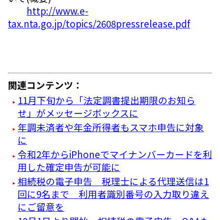
http://www.e-
tax.nta.go.jp/topics/2608pressrelease.pdf
関連コンテンツ：
11月下旬から「法定調書提出期限のお知ら
せ」がメッセージボックスに
年調未済者や年金所得者もスマホ申告に対象
に
令和2年からiPhoneでマイナンバーカードを利
用した確定申告が可能に
相続税の電子申告 税理士による代理送信は1
回に9名まで 利用者識別番号の入力取り違え
にご留意を