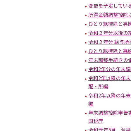
変更を予定してい
所得金額調整控除に
ひとり親控除と寡
令和２年分以後の
令和２年分 給与
ひとり親控除と寡婦
年末調整手続きの
令和2年分の年末
令和2年以降の年
配・所編
令和2年以降の年
編
年末調整控除申告
国税庁
令和元年5月 源