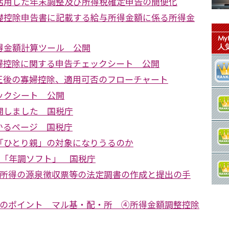
活用した年末調整及び所得税確定申告の簡便化
礎控除申告書に記載する給与所得金額に係る所得金
得金額計算ツール 公開
婦控除に関する申告チェックシート 公開
正後の寡婦控除、適用可否のフローチャート
ックシート 公開
開しました 国税庁
かるページ 国税庁
「ひとり親」の対象になりうるのか
 「年調ソフト」 国税庁
与所得の源泉徴収票等の法定調書の作成と提出の手
整のポイント マル基・配・所 ④所得金額調整控除