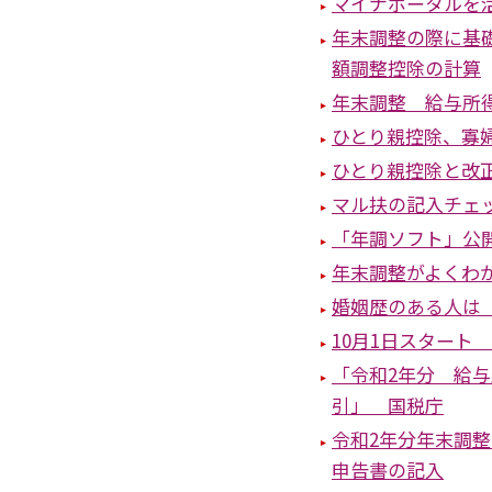
マイナポータルを
年末調整の際に基
額調整控除の計算
年末調整 給与所
ひとり親控除、寡
ひとり親控除と改
マル扶の記入チェ
「年調ソフト」公
年末調整がよくわ
婚姻歴のある人は
10月1日スタート
「令和2年分 給
引」 国税庁
令和2年分年末調
申告書の記入