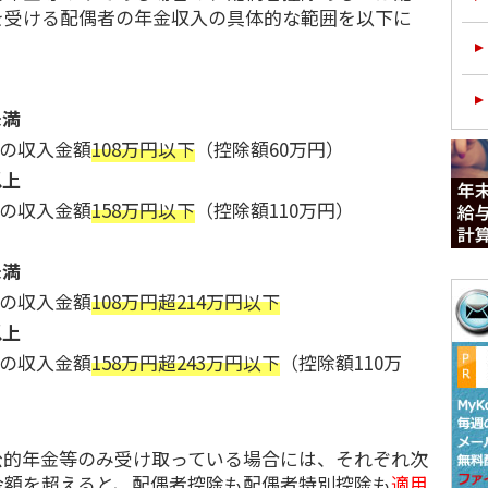
を受ける配偶者の年金収入の具体的な範囲を以下に
未満
の収入金額
108万円以下
（控除額60万円）
以上
の収入金額
158万円以下
（控除額110万円）
未満
の収入金額
108万円超214万円以下
以上
の収入金額
158万円超243万円以下
（控除額110万
的年金等のみ受け取っている場合には、それぞれ次
金額を超えると、配偶者控除も配偶者特別控除も
適用