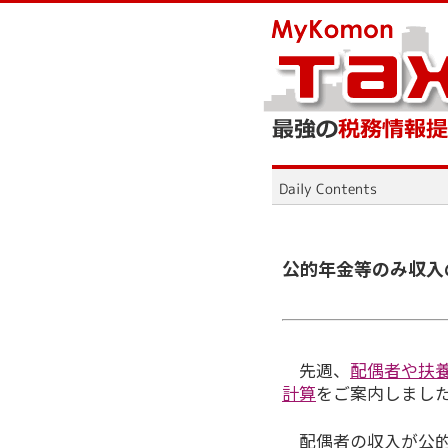
公的年金等のみ収入
先週、
配偶者や扶
計算
をご案内しまし
配偶者の収入が公的