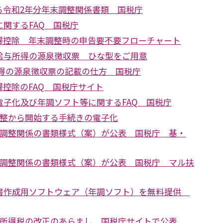
る令和2年分年末調整関係書類 国税庁
関するFAQ 国税庁
婦控除 年末調整時の申告要不要フローチャート
給与所得の源泉徴収票 ひな型をご用意
所得の源泉徴収票の記載の仕方 国税庁
控除のFAQ 国税庁サイト
電子化及び年調ソフト等に関するFAQ 国税庁
調整から開始する手続きの電子化
末調整関係の書類様式（案）が公表 国税庁 基・
末調整関係の書類様式（案）が公表 国税庁 マル扶
書作成用ソフトウェア（年調ソフト）を無料提供
泉所得税の改正のあらまし 国税庁サイトで公表