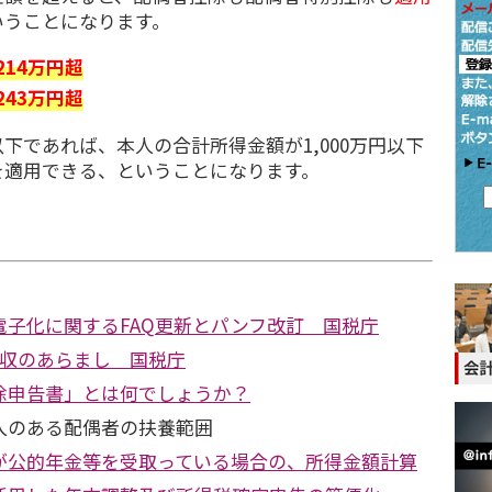
いうことになります。
214万円超
243万円超
であれば、本人の合計所得金額が1,000万円以下
を適用できる、ということになります。
電子化に関するFAQ更新とパンフ改訂 国税庁
徴収のあらまし 国税庁
除申告書」とは何でしょうか？
入のある配偶者の扶養範囲
が公的年金等を受取っている場合の、所得金額計算