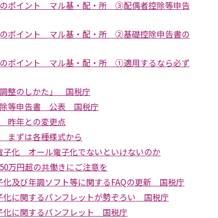
整のポイント マル基・配・所 ③配偶者控除等申告
整のポイント マル基・配・所 ②基礎控除申告書の
整のポイント マル基・配・所 ①適用するなら必ず
末調整のしかた」 国税庁
控除等申告書 公表 国税庁
整 昨年との変更点
整 まずは各種様式から
電子化 オール電子化でないといけないのか
50万円超の共働きにご注意を
子化及び年調ソフト等に関するFAQの更新 国税庁
子化に関するパンフレットが勢ぞろい 国税庁
子化に関するパンフレット 国税庁