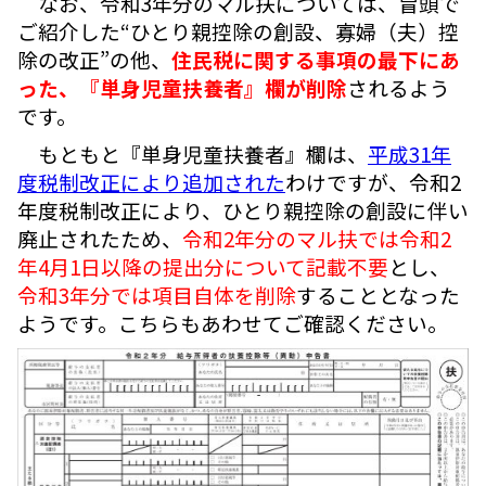
なお、令和3年分のマル扶については、冒頭で
ご紹介した“ひとり親控除の創設、寡婦（夫）控
除の改正”の他、
住民税に関する事項の最下にあ
った、『単身児童扶養者』欄が削除
されるよう
です。
もともと『単身児童扶養者』欄は、
平成31年
度税制改正により追加された
わけですが、令和2
年度税制改正により、ひとり親控除の創設に伴い
廃止されたため、
令和2年分のマル扶では令和2
年4月1日以降の提出分について記載不要
とし、
令和3年分では項目自体を削除
することとなった
ようです。こちらもあわせてご確認ください。