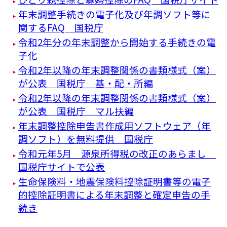
年末調整手続きの電子化及び年調ソフト等に
関するFAQ 国税庁
令和2年分の年末調整から開始する手続きの電
子化
令和2年以降の年末調整関係の書類様式（案）
が公表 国税庁 基・配・所編
令和2年以降の年末調整関係の書類様式（案）
が公表 国税庁 マル扶編
年末調整控除申告書作成用ソフトウェア（年
調ソフト）を無料提供 国税庁
令和元年5月 源泉所得税の改正のあらまし
国税庁サイトで公表
生命保険料・地震保険料控除証明書等の電子
的控除証明書による年末調整と確定申告の手
続き