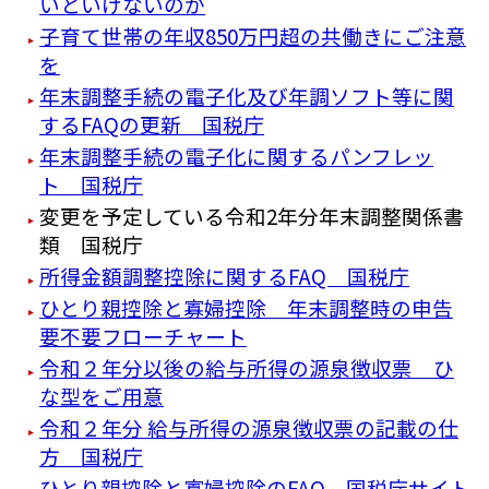
いといけないのか
子育て世帯の年収850万円超の共働きにご注意
を
年末調整手続の電子化及び年調ソフト等に関
するFAQの更新 国税庁
年末調整手続の電子化に関するパンフレッ
ト 国税庁
変更を予定している令和2年分年末調整関係書
類 国税庁
所得金額調整控除に関するFAQ 国税庁
ひとり親控除と寡婦控除 年末調整時の申告
要不要フローチャート
令和２年分以後の給与所得の源泉徴収票 ひ
な型をご用意
令和２年分 給与所得の源泉徴収票の記載の仕
方 国税庁
ひとり親控除と寡婦控除のFAQ 国税庁サイト