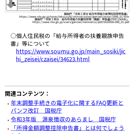
国税庁「令和２年分 給与所得者の保険料控除申告書」
https://www.nta.go.jp/taxes/tetsuzuki/shinsei/annai/gensen/annai/1648_01.htm
国税庁「令和３年分 給与所得者の扶養控除等（異動）申告書(PDF/236KB)」
https://www.nta.go.jp/users/gensen/nenmatsu/pdf/0020006-088_01.pdf
○個人住民税の「給与所得者の扶養親族申告
書」等について
https://www.soumu.go.jp/main_sosiki/jic
hi_zeisei/czaisei/34623.html
関連コンテンツ：
年末調整手続きの電子化に関するFAQ更新と
パンフ改訂 国税庁
令和3年版 源泉徴収のあらまし 国税庁
「所得金額調整控除申告書」とは何でしょう