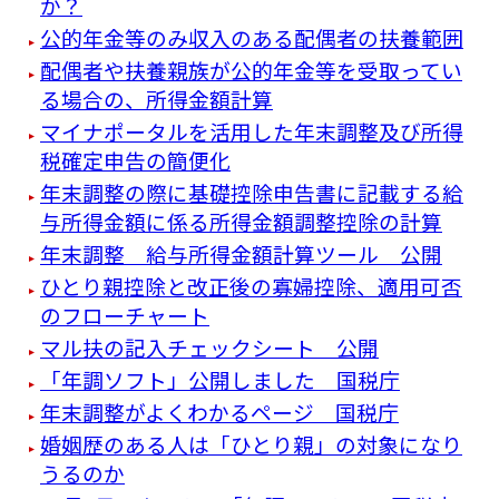
か？
公的年金等のみ収入のある配偶者の扶養範囲
配偶者や扶養親族が公的年金等を受取ってい
る場合の、所得金額計算
マイナポータルを活用した年末調整及び所得
税確定申告の簡便化
年末調整の際に基礎控除申告書に記載する給
与所得金額に係る所得金額調整控除の計算
年末調整 給与所得金額計算ツール 公開
ひとり親控除と改正後の寡婦控除、適用可否
のフローチャート
マル扶の記入チェックシート 公開
「年調ソフト」公開しました 国税庁
年末調整がよくわかるページ 国税庁
婚姻歴のある人は「ひとり親」の対象になり
うるのか