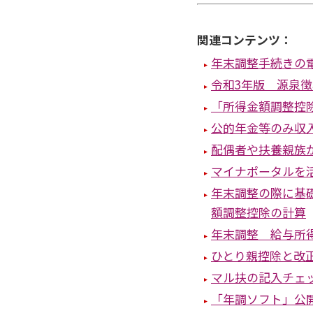
関連コンテンツ：
年末調整手続きの
令和3年版 源泉
「所得金額調整控
公的年金等のみ収
配偶者や扶養親族
マイナポータルを
年末調整の際に基
額調整控除の計算
年末調整 給与所
ひとり親控除と改
マル扶の記入チェ
「年調ソフト」公