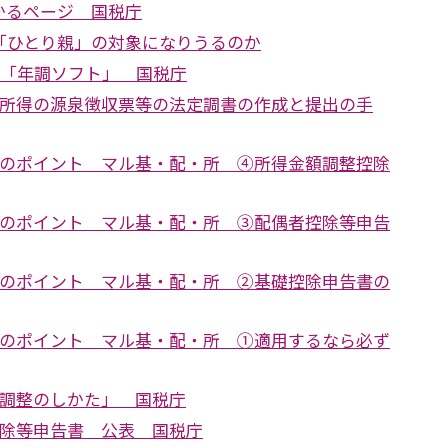
かるページ 国税庁
「ひとり親」の対象になりうるのか
 「年調ソフト」 国税庁
与所得の源泉徴収票等の法定調書の作成と提出の手
整のポイント マル基・配・所 ④所得金額調整控除
整のポイント マル基・配・所 ③配偶者控除等申告
整のポイント マル基・配・所 ②基礎控除申告書の
整のポイント マル基・配・所 ①適用するなら必ず
末調整のしかた」 国税庁
控除等申告書 公表 国税庁