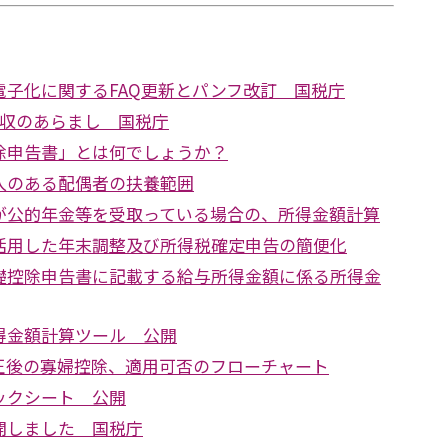
電子化に関するFAQ更新とパンフ改訂 国税庁
徴収のあらまし 国税庁
除申告書」とは何でしょうか？
入のある配偶者の扶養範囲
が公的年金等を受取っている場合の、所得金額計算
活用した年末調整及び所得税確定申告の簡便化
礎控除申告書に記載する給与所得金額に係る所得金
得金額計算ツール 公開
正後の寡婦控除、適用可否のフローチャート
ックシート 公開
開しました 国税庁