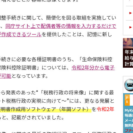
整手続きに関して、簡便化を図る取組を実施してい
に、
同庁サイト上で配偶者等の情報を入力するだけで
が作成できるツール
を提供したことは、記憶に新し
続きに必要な各種証明書のうち、「生命保険料控
保険料控除証明書」については、
令和2年分から電子
が可能
となっています。
ら発表のあった“「税務行政の将来像」に関する最
ート税務行政の実現に向けて～”には、更なる発展と
証明書作成用ソフトウェア（年調ソフト）
を
令和2年
ると、記載がされていました。