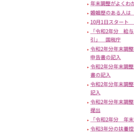
年末調整がよくわ
婚姻歴のある人は
10月1日スタート
「令和2年分 給
引」 国税庁
令和2年分年末調
申告書の記入
令和2年分年末調
書の記入
令和2年分年末調
記入
令和2年分年末調
提出
「令和2年分 年
令和3年分の扶養