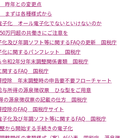
整 昨年との変更点
整 まずは各種様式から
電子化 オール電子化でないといけないのか
50万円超の共働きにご注意を
子化及び年調ソフト等に関するFAQの更新 国税庁
子化に関するパンフレット 国税庁
る令和2年分年末調整関係書類 国税庁
関するFAQ 国税庁
婦控除 年末調整時の申告要不要フローチャート
給与所得の源泉徴収票 ひな型をご用意
所得の源泉徴収票の記載の仕方 国税庁
控除のFAQ 国税庁サイト
電子化及び年調ソフト等に関するFAQ 国税庁
調整から開始する手続きの電子化
末調整関係の書類様式（案）が公表 国税庁 源泉徴