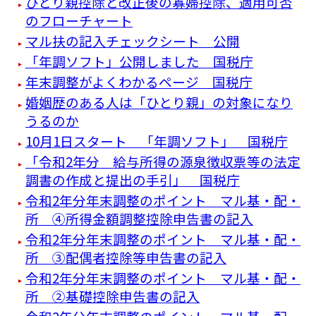
ひとり親控除と改正後の寡婦控除、適用可否
のフローチャート
マル扶の記入チェックシート 公開
「年調ソフト」公開しました 国税庁
年末調整がよくわかるページ 国税庁
婚姻歴のある人は「ひとり親」の対象になり
うるのか
10月1日スタート 「年調ソフト」 国税庁
「令和2年分 給与所得の源泉徴収票等の法定
調書の作成と提出の手引」 国税庁
令和2年分年末調整のポイント マル基・配・
所 ④所得金額調整控除申告書の記入
令和2年分年末調整のポイント マル基・配・
所 ③配偶者控除等申告書の記入
令和2年分年末調整のポイント マル基・配・
所 ②基礎控除申告書の記入