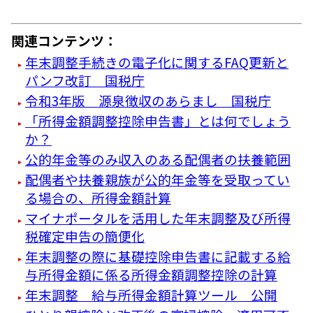
関連コンテンツ：
年末調整手続きの電子化に関するFAQ更新と
パンフ改訂 国税庁
令和3年版 源泉徴収のあらまし 国税庁
「所得金額調整控除申告書」とは何でしょう
か？
公的年金等のみ収入のある配偶者の扶養範囲
配偶者や扶養親族が公的年金等を受取ってい
る場合の、所得金額計算
マイナポータルを活用した年末調整及び所得
税確定申告の簡便化
年末調整の際に基礎控除申告書に記載する給
与所得金額に係る所得金額調整控除の計算
年末調整 給与所得金額計算ツール 公開