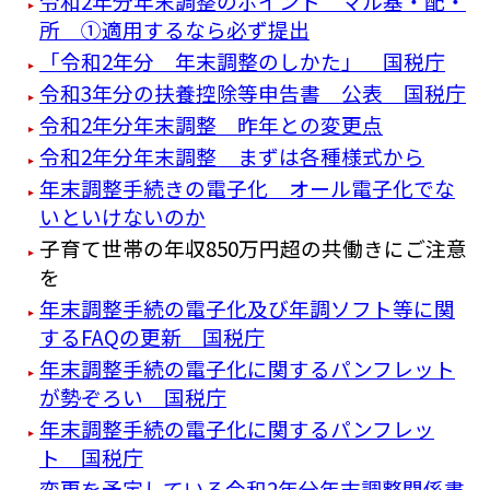
令和2年分年末調整のポイント マル基・配・
所 ①適用するなら必ず提出
「令和2年分 年末調整のしかた」 国税庁
令和3年分の扶養控除等申告書 公表 国税庁
令和2年分年末調整 昨年との変更点
令和2年分年末調整 まずは各種様式から
年末調整手続きの電子化 オール電子化でな
いといけないのか
子育て世帯の年収850万円超の共働きにご注意
を
年末調整手続の電子化及び年調ソフト等に関
するFAQの更新 国税庁
年末調整手続の電子化に関するパンフレット
が勢ぞろい 国税庁
年末調整手続の電子化に関するパンフレッ
ト 国税庁
変更を予定している令和2年分年末調整関係書