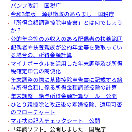
パンフ改訂 国税庁
令和3年版 源泉徴収のあらまし 国税庁
「所得金額調整控除申告書」とは何でしょう
か？
公的年金等のみ収入のある配偶者の扶養範囲
配偶者や扶養親族が公的年金等を受取ってい
る場合の、所得金額計算
マイナポータルを活用した年末調整及び所得
税確定申告の簡便化
年末調整の際に基礎控除申告書に記載する給
与所得金額に係る所得金額調整控除の計算
年末調整 給与所得金額計算ツール 公開
ひとり親控除と改正後の寡婦控除、適用可否
のフローチャート
マル扶の記入チェックシート 公開
「年調ソフト」公開しました 国税庁