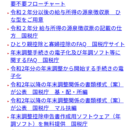
要不要フローチャート
令和２年分以後の給与所得の源泉徴収票 ひ
な型をご用意
令和２年分 給与所得の源泉徴収票の記載の仕
方 国税庁
ひとり親控除と寡婦控除のFAQ 国税庁サイト
年末調整手続きの電子化及び年調ソフト等に
関するFAQ 国税庁
令和2年分の年末調整から開始する手続きの電
子化
令和2年以降の年末調整関係の書類様式（案）
が公表 国税庁 基・配・所編
令和2年以降の年末調整関係の書類様式（案）
が公表 国税庁 マル扶編
年末調整控除申告書作成用ソフトウェア（年
調ソフト）を無料提供 国税庁