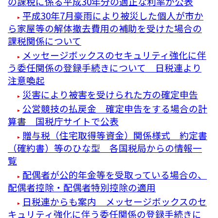
の課税に係る平成30年分の適正な利率が公表
平成30年7月豪雨により被災した個人が市か
ら家屋等の解体撤去費用の補助を受けた場合の
課税関係について
メッセージボックスのセキュリティ強化に伴
う委任関係の登録手続きについて 日税連より
注意喚起
災害により被害を受けられた方の確定申告
公営競技の払戻金 確定申告をする場合の計
算書 国税庁サイトで公表
贈与税（住宅取得等資金）関係様式 約定書
（確約書）等のひな型 各国税局からの情報一
覧
配偶者が公的年金等を受取っている場合の、
配偶者控除・配偶者特別控除の適用
日税連からも案内 メッセージボックスのセ
キュリティ強化に伴う委任関係の登録手続きに