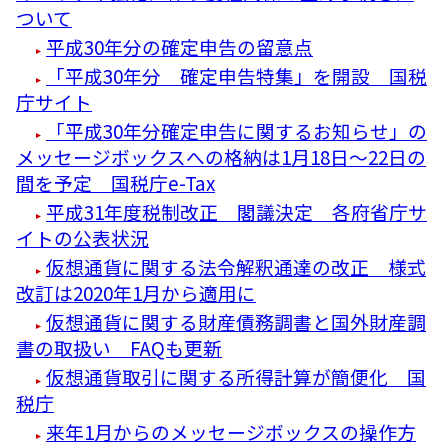
ついて
平成30年分の確定申告の留意点
「平成30年分 確定申告特集」を開設 国税
庁サイト
「平成30年分確定申告に関するお知らせ」の
メッセージボックスへの格納は1月18日～22日の
間を予定 国税庁e-Tax
平成31年度税制改正 閣議決定 各府省庁サ
イトの公表状況
仮想通貨に関する法令解釈通達の改正 様式
改訂は2020年1月から適用に
仮想通貨に関する財産債務調書と国外財産調
書の取扱い FAQも更新
仮想通貨取引に関する所得計算が簡便化 国
税庁
来年1月からのメッセージボックスの操作方