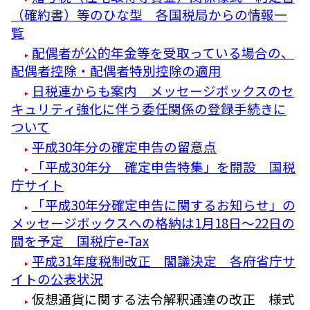
（確約書）等のひな型 各国税局からの情報一
覧
配偶者が公的年金等を受取っている場合の、
配偶者控除・配偶者特別控除の適用
日税連からも案内 メッセージボックスのセ
キュリティ強化に伴う委任関係の登録手続きに
ついて
平成30年分の確定申告の留意点
「平成30年分 確定申告特集」を開設 国税
庁サイト
「平成30年分確定申告に関するお知らせ」の
メッセージボックスへの格納は1月18日～22日の
間を予定 国税庁e-Tax
平成31年度税制改正 閣議決定 各府省庁サ
イトの公表状況
仮想通貨に関する法令解釈通達の改正 様式