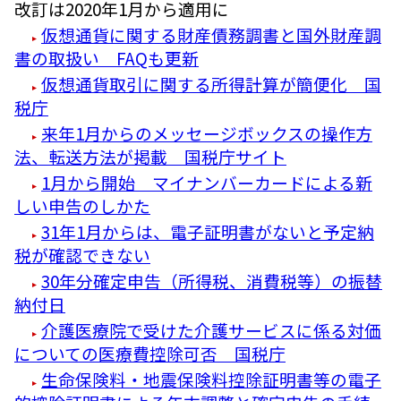
改訂は2020年1月から適用に
仮想通貨に関する財産債務調書と国外財産調
書の取扱い FAQも更新
仮想通貨取引に関する所得計算が簡便化 国
税庁
来年1月からのメッセージボックスの操作方
法、転送方法が掲載 国税庁サイト
1月から開始 マイナンバーカードによる新
しい申告のしかた
31年1月からは、電子証明書がないと予定納
税が確認できない
30年分確定申告（所得税、消費税等）の振替
納付日
介護医療院で受けた介護サービスに係る対価
についての医療費控除可否 国税庁
生命保険料・地震保険料控除証明書等の電子