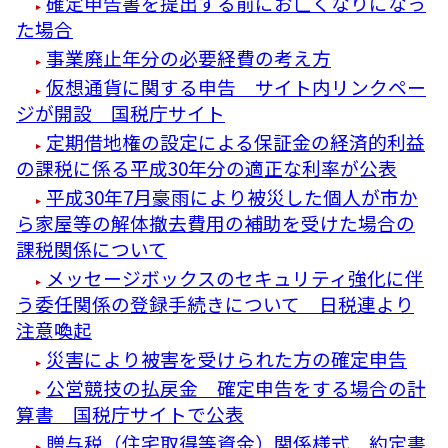
確定申告書を提出する前にお亡くなりになっ
た場合
事業廃止年分の必要経費の考え方
仮想通貨に関する申告 サイト内リンクペー
ジが開設 国税庁サイト
定期借地権の設定による保証金の経済的利益
の課税に係る平成30年分の適正な利率が公表
平成30年7月豪雨により被災した個人が市か
ら家屋等の解体撤去費用の補助を受けた場合の
課税関係について
メッセージボックスのセキュリティ強化に伴
う委任関係の登録手続きについて 日税連より
注意喚起
災害により被害を受けられた方の確定申告
公営競技の払戻金 確定申告をする場合の計
算書 国税庁サイトで公表
贈与税（住宅取得等資金）関係様式 約定書