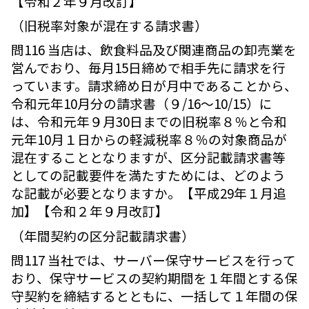
【令和２年９月改訂】
（旧税率対象が混在する請求書）
問116 当店は、飲食料品及び関連商品の卸売業を
営んでおり、毎月15日締めで相手先に請求を行
っています。請求締め日が月中であることから、
令和元年10月分の請求書（９/16～10/15）に
は、令和元年９月30日までの旧税率８％と令和
元年10月１日からの軽減税率８％の対象商品が
混在することとなりますが、区分記載請求書等
としての記載要件を満たすためには、どのよう
な記載が必要となりますか。【平成29年１月追
加】【令和２年９月改訂】
（年間契約の区分記載請求書）
問117 当社では、サーバー保守サービスを行って
おり、保守サービスの契約期間を１年間とする保
守契約を締結するとともに、一括して１年間の保