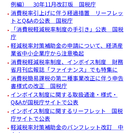
例編） 30年11月改訂版 国税庁
消費税率引上げに伴う経過措置 リーフレッ
トとQ&Aの公表 国税庁
「消費税軽減税率制度の手引き」公表 国税
庁
軽減税率対策補助金の申請について、経済産
業省中小企業庁から注意喚起
消費税軽減税率制度、インボイス制度 財務
省月刊広報誌「ファイナンス」でも特集に
消費税簡易課税の第二種事業改正に伴う申告
書様式の改正 国税庁
インボイス制度に関する取扱通達・様式・
Q&Aが国税庁サイトで公表
インボイス制度に関するリーフレット 国税
庁サイトで公表
軽減税率対策補助金のパンフレット改訂 中