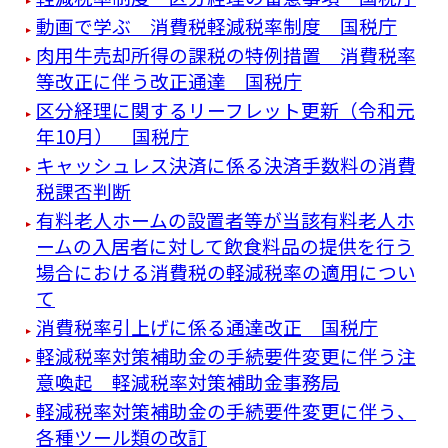
動画で学ぶ 消費税軽減税率制度 国税庁
肉用牛売却所得の課税の特例措置 消費税率
等改正に伴う改正通達 国税庁
区分経理に関するリーフレット更新（令和元
年10月） 国税庁
キャッシュレス決済に係る決済手数料の消費
税課否判断
有料老人ホームの設置者等が当該有料老人ホ
ームの入居者に対して飲食料品の提供を行う
場合における消費税の軽減税率の適用につい
て
消費税率引上げに係る通達改正 国税庁
軽減税率対策補助金の手続要件変更に伴う注
意喚起 軽減税率対策補助金事務局
軽減税率対策補助金の手続要件変更に伴う、
各種ツール類の改訂