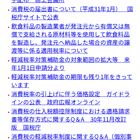
消費税の届出書について（平成31年1月） 国
税庁サイトで公表
飲食料品の製造業者が発注元から有償又は無
償で支給される原材料等を使用して飲食料品
を製造し、発注元へ納品した場合の資産の譲
渡等に係る適用税率について
軽減税率対策補助金の対象範囲の拡大等 来
年1月1日申請分より
軽減税率対策補助金の期限も残り1年をきって
います
消費税率の引上げに伴う価格設定 ガイドラ
インの公表 政府広報オンライン
消費税の仕入税額控除制度における適格請求
書等保存方式に関するQ＆A 30年11月改訂
版 国税庁
消費税の軽減税率制度に関するQ＆A（個別事