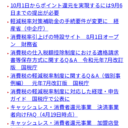
10月1日からポイント還元を実現するには9月6
日までの提出が必要
軽減税率対策補助金の手続要件が変更に 経
産省（中企庁）
消費税率引上げの特設サイト 8月1日オープ
ン 財務省
消費税の仕入税額控除制度における適格請求
書等保存方式に関するQ＆A 令和元年7月改訂
版 国税庁
消費税の軽減税率制度に関するQ＆A（個別事
例編） 元年7月改訂版 国税庁
消費税の軽減税率制度に対応した経理・申告
ガイド 国税庁で公表に
キャッシュレス・消費者還元事業 決済事業
者向けFAQ（4月19日時点）
キャッシュレス・消費者還元事業 加盟店登