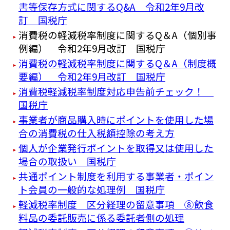
書等保存方式に関するQ&A 令和2年9月改
訂 国税庁
消費税の軽減税率制度に関するQ＆A（個別事
例編） 令和2年9月改訂 国税庁
消費税の軽減税率制度に関するQ＆A（制度概
要編） 令和2年9月改訂 国税庁
消費税軽減税率制度対応申告前チェック！
国税庁
事業者が商品購入時にポイントを使用した場
合の消費税の仕入税額控除の考え方
個人が企業発行ポイントを取得又は使用した
場合の取扱い 国税庁
共通ポイント制度を利用する事業者・ポイン
ト会員の一般的な処理例 国税庁
軽減税率制度 区分経理の留意事項 ⑧飲食
料品の委託販売に係る委託者側の処理