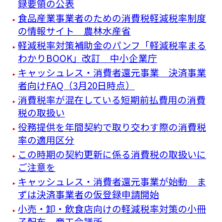
録要領の公表
食品産業事業者のための消費税軽減税率制度
の情報サイト 農林水産省
軽減税率対策補助金のパンフ「軽減税率まる
わかりBOOK」改訂 中小企業庁
キャッシュレス・消費者還元事業 決済事業
者向けFAQ（3月20日時点）
消費税率が混在している短期前払費用の消費
税の取扱い
役務提供を年間契約で取り交わす際の消費税
率の適用区分
この時期の契約更新に係る消費税の取扱いに
ご注意を
キャッシュレス・消費者還元事業が始動 ま
ずは決済事業者の仮登録申請開始
小売・卸・飲食店向けの軽減税率対策の小冊
子配布 商工会議所