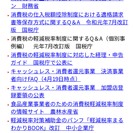
ン 財務省
消費税の仕入税額控除制度における適格請求
書等保存方式に関するQ＆A 令和元年7月改訂
版 国税庁
消費税の軽減税率制度に関するQ＆A（個別事
例編） 元年7月改訂版 国税庁
消費税の軽減税率制度に対応した経理・申告
ガイド 国税庁で公表に
キャッシュレス・消費者還元事業 決済事業
者向けFAQ（4月19日時点）
キャッシュレス・消費者還元事業 加盟店登
録要領の公表
食品産業事業者のための消費税軽減税率制度
の情報サイト 農林水産省
軽減税率対策補助金のパンフ「軽減税率まる
わかりBOOK」改訂 中小企業庁