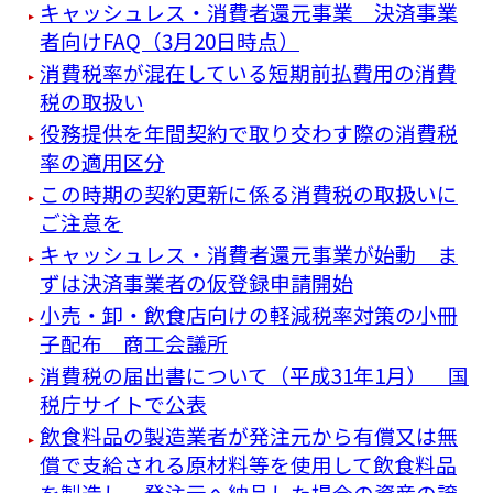
キャッシュレス・消費者還元事業 決済事業
者向けFAQ（3月20日時点）
消費税率が混在している短期前払費用の消費
税の取扱い
役務提供を年間契約で取り交わす際の消費税
率の適用区分
この時期の契約更新に係る消費税の取扱いに
ご注意を
キャッシュレス・消費者還元事業が始動 ま
ずは決済事業者の仮登録申請開始
小売・卸・飲食店向けの軽減税率対策の小冊
子配布 商工会議所
消費税の届出書について（平成31年1月） 国
税庁サイトで公表
飲食料品の製造業者が発注元から有償又は無
償で支給される原材料等を使用して飲食料品
を製造し、発注元へ納品した場合の資産の譲