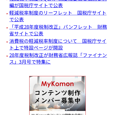
編が国税庁サイトで公表
軽減税率制度のリーフレット 国税庁サイト
で公表
「平成28年度税制改正」パンフレット 財務
省サイトで公表
消費税の軽減税率制度について 国税庁サイ
ト上で特設ページが開設
28年度税制改正が財務省広報誌「ファイナン
ス」3月号で特集に