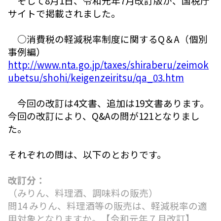
そして8月1日、令和元年7月改訂版が、国税庁
サイトで掲載されました。
○消費税の軽減税率制度に関するQ＆A（個別
事例編）
http://www.nta.go.jp/taxes/shiraberu/zeimok
ubetsu/shohi/keigenzeiritsu/qa_03.htm
今回の改訂は4文書、追加は19文書あります。
今回の改訂により、Q&Aの問が121となりまし
た。
それぞれの問は、以下のとおりです。
改訂分：
（みりん、料理酒、調味料の販売）
問14 みりん、料理酒等の販売は、軽減税率の適
用対象となりますか。【令和元年７月改訂】