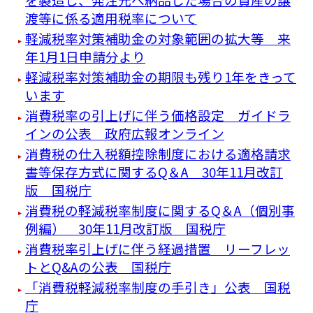
渡等に係る適用税率について
軽減税率対策補助金の対象範囲の拡大等 来
年1月1日申請分より
軽減税率対策補助金の期限も残り1年をきって
います
消費税率の引上げに伴う価格設定 ガイドラ
インの公表 政府広報オンライン
消費税の仕入税額控除制度における適格請求
書等保存方式に関するQ＆A 30年11月改訂
版 国税庁
消費税の軽減税率制度に関するQ＆A（個別事
例編） 30年11月改訂版 国税庁
消費税率引上げに伴う経過措置 リーフレッ
トとQ&Aの公表 国税庁
「消費税軽減税率制度の手引き」公表 国税
庁