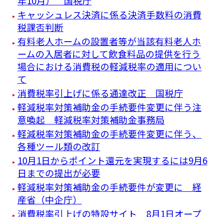
年10月） 国税庁
キャッシュレス決済に係る決済手数料の消費
税課否判断
有料老人ホームの設置者等が当該有料老人ホ
ームの入居者に対して飲食料品の提供を行う
場合における消費税の軽減税率の適用につい
て
消費税率引上げに係る通達改正 国税庁
軽減税率対策補助金の手続要件変更に伴う注
意喚起 軽減税率対策補助金事務局
軽減税率対策補助金の手続要件変更に伴う、
各種ツール類の改訂
10月1日からポイント還元を実現するには9月6
日までの提出が必要
軽減税率対策補助金の手続要件が変更に 経
産省（中企庁）
消費税率引上げの特設サイト 8月1日オープ