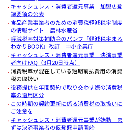
キャッシュレス・消費者還元事業 加盟店登
録要領の公表
食品産業事業者のための消費税軽減税率制度
の情報サイト 農林水産省
軽減税率対策補助金のパンフ「軽減税率まる
わかりBOOK」改訂 中小企業庁
キャッシュレス・消費者還元事業 決済事業
者向けFAQ（3月20日時点）
消費税率が混在している短期前払費用の消費
税の取扱い
役務提供を年間契約で取り交わす際の消費税
率の適用区分
この時期の契約更新に係る消費税の取扱いに
ご注意を
キャッシュレス・消費者還元事業が始動 ま
ずは決済事業者の仮登録申請開始