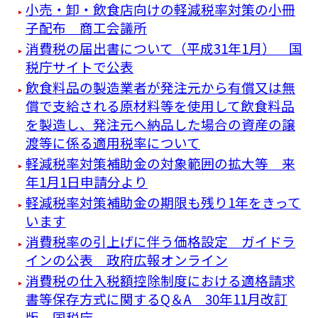
小売・卸・飲食店向けの軽減税率対策の小冊
子配布 商工会議所
消費税の届出書について（平成31年1月） 国
税庁サイトで公表
飲食料品の製造業者が発注元から有償又は無
償で支給される原材料等を使用して飲食料品
を製造し、発注元へ納品した場合の資産の譲
渡等に係る適用税率について
軽減税率対策補助金の対象範囲の拡大等 来
年1月1日申請分より
軽減税率対策補助金の期限も残り1年をきって
います
消費税率の引上げに伴う価格設定 ガイドラ
インの公表 政府広報オンライン
消費税の仕入税額控除制度における適格請求
書等保存方式に関するQ＆A 30年11月改訂
版 国税庁