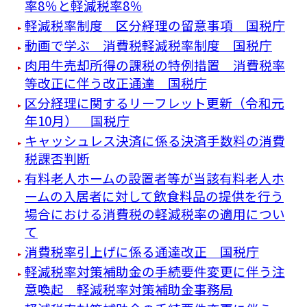
率8％と軽減税率8％
軽減税率制度 区分経理の留意事項 国税庁
動画で学ぶ 消費税軽減税率制度 国税庁
肉用牛売却所得の課税の特例措置 消費税率
等改正に伴う改正通達 国税庁
区分経理に関するリーフレット更新（令和元
年10月） 国税庁
キャッシュレス決済に係る決済手数料の消費
税課否判断
有料老人ホームの設置者等が当該有料老人ホ
ームの入居者に対して飲食料品の提供を行う
場合における消費税の軽減税率の適用につい
て
消費税率引上げに係る通達改正 国税庁
軽減税率対策補助金の手続要件変更に伴う注
意喚起 軽減税率対策補助金事務局