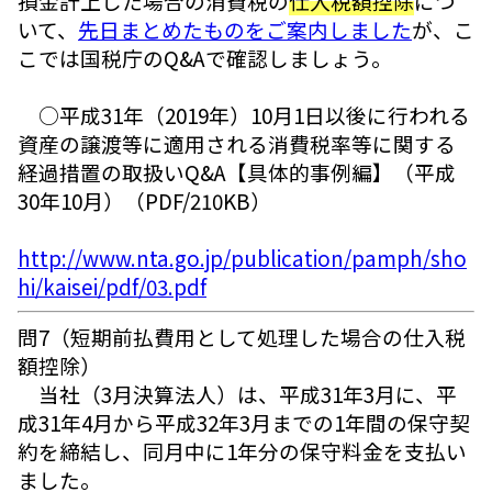
損金計上した場合の消費税の
仕入税額控除
につ
いて、
先日まとめたものをご案内しました
が、こ
こでは国税庁のQ&Aで確認しましょう。
○平成31年（2019年）10月1日以後に行われる
資産の譲渡等に適用される消費税率等に関する
経過措置の取扱いQ&A【具体的事例編】（平成
30年10月）（PDF/210KB）
http://www.nta.go.jp/publication/pamph/sho
hi/kaisei/pdf/03.pdf
問7（短期前払費用として処理した場合の仕入税
額控除）
当社（3月決算法人）は、平成31年3月に、平
成31年4月から平成32年3月までの1年間の保守契
約を締結し、同月中に1年分の保守料金を支払い
ました。