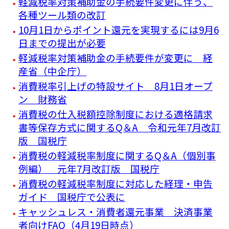
軽減税率対策補助金の手続要件変更に伴う、
各種ツール類の改訂
10月1日からポイント還元を実現するには9月6
日までの提出が必要
軽減税率対策補助金の手続要件が変更に 経
産省（中企庁）
消費税率引上げの特設サイト 8月1日オープ
ン 財務省
消費税の仕入税額控除制度における適格請求
書等保存方式に関するQ＆A 令和元年7月改訂
版 国税庁
消費税の軽減税率制度に関するQ＆A（個別事
例編） 元年7月改訂版 国税庁
消費税の軽減税率制度に対応した経理・申告
ガイド 国税庁で公表に
キャッシュレス・消費者還元事業 決済事業
者向けFAQ（4月19日時点）