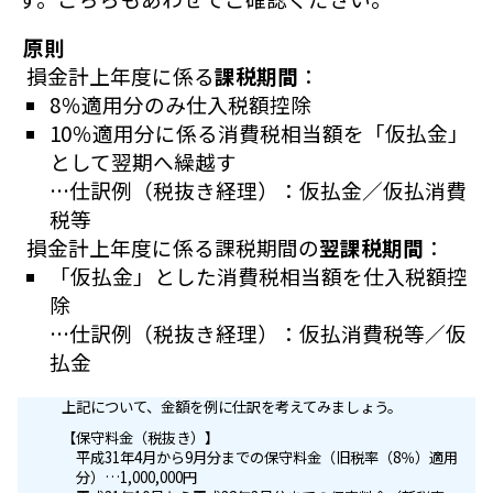
原則
損金計上年度に係る
課税期間
：
8％適用分のみ仕入税額控除
10％適用分に係る消費税相当額を「仮払金」
として翌期へ繰越す
…仕訳例（税抜き経理）：仮払金／仮払消費
税等
損金計上年度に係る課税期間の
翌課税期間
：
「仮払金」とした消費税相当額を仕入税額控
除
…仕訳例（税抜き経理）：仮払消費税等／仮
払金
上記について、金額を例に仕訳を考えてみましょう。
【保守料金（税抜き）】
平成31年4月から9月分までの保守料金（旧税率（8％）適用
分）…1,000,000円