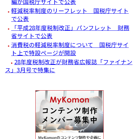
編が国税庁サイトで公表
軽減税率制度のリーフレット 国税庁サイト
で公表
「平成28年度税制改正」パンフレット 財務
省サイトで公表
消費税の軽減税率制度について 国税庁サイ
ト上で特設ページが開設
28年度税制改正が財務省広報誌「ファイナン
ス」3月号で特集に