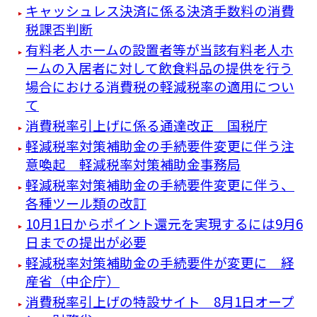
キャッシュレス決済に係る決済手数料の消費
税課否判断
有料老人ホームの設置者等が当該有料老人ホ
ームの入居者に対して飲食料品の提供を行う
場合における消費税の軽減税率の適用につい
て
消費税率引上げに係る通達改正 国税庁
軽減税率対策補助金の手続要件変更に伴う注
意喚起 軽減税率対策補助金事務局
軽減税率対策補助金の手続要件変更に伴う、
各種ツール類の改訂
10月1日からポイント還元を実現するには9月6
日までの提出が必要
軽減税率対策補助金の手続要件が変更に 経
産省（中企庁）
消費税率引上げの特設サイト 8月1日オープ