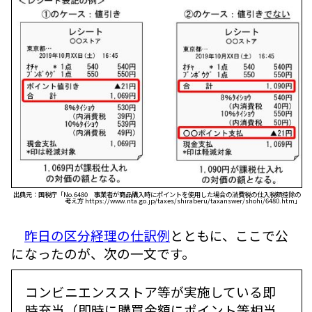
出典元：国税庁「No.6480 事業者が商品購入時にポイントを使用した場合の消費税の仕入税額控除の
考え方 https://www.nta.go.jp/taxes/shiraberu/taxanswer/shohi/6480.htm」
昨日の区分経理の仕訳例
とともに、ここで公
になったのが、次の一文です。
コンビニエンスストア等が実施している即
時充当（即時に購買金額にポイント等相当