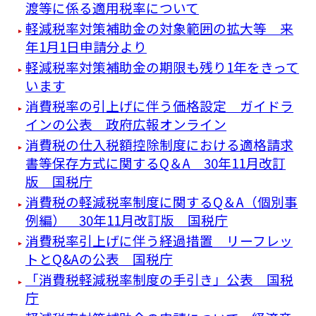
渡等に係る適用税率について
軽減税率対策補助金の対象範囲の拡大等 来
年1月1日申請分より
軽減税率対策補助金の期限も残り1年をきって
います
消費税率の引上げに伴う価格設定 ガイドラ
インの公表 政府広報オンライン
消費税の仕入税額控除制度における適格請求
書等保存方式に関するQ＆A 30年11月改訂
版 国税庁
消費税の軽減税率制度に関するQ＆A（個別事
例編） 30年11月改訂版 国税庁
消費税率引上げに伴う経過措置 リーフレッ
トとQ&Aの公表 国税庁
「消費税軽減税率制度の手引き」公表 国税
庁