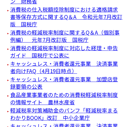
ン 財務省
消費税の仕入税額控除制度における適格請求
書等保存方式に関するQ＆A 令和元年7月改訂
版 国税庁
消費税の軽減税率制度に関するQ＆A（個別事
例編） 元年7月改訂版 国税庁
消費税の軽減税率制度に対応した経理・申告
ガイド 国税庁で公表に
キャッシュレス・消費者還元事業 決済事業
者向けFAQ（4月19日時点）
キャッシュレス・消費者還元事業 加盟店登
録要領の公表
食品産業事業者のための消費税軽減税率制度
の情報サイト 農林水産省
軽減税率対策補助金のパンフ「軽減税率まる
わかりBOOK」改訂 中小企業庁
キャッシュレス・消費者還元事業 決済事業