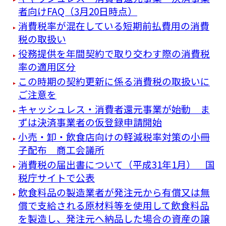
者向けFAQ（3月20日時点）
消費税率が混在している短期前払費用の消費
税の取扱い
役務提供を年間契約で取り交わす際の消費税
率の適用区分
この時期の契約更新に係る消費税の取扱いに
ご注意を
キャッシュレス・消費者還元事業が始動 ま
ずは決済事業者の仮登録申請開始
小売・卸・飲食店向けの軽減税率対策の小冊
子配布 商工会議所
消費税の届出書について（平成31年1月） 国
税庁サイトで公表
飲食料品の製造業者が発注元から有償又は無
償で支給される原材料等を使用して飲食料品
を製造し、発注元へ納品した場合の資産の譲