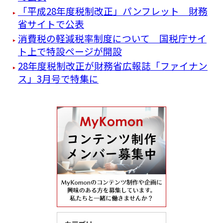
「平成28年度税制改正」パンフレット 財務
省サイトで公表
消費税の軽減税率制度について 国税庁サイ
ト上で特設ページが開設
28年度税制改正が財務省広報誌「ファイナン
ス」3月号で特集に