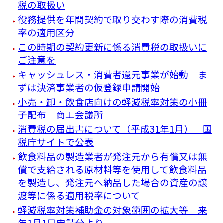
税の取扱い
役務提供を年間契約で取り交わす際の消費税
率の適用区分
この時期の契約更新に係る消費税の取扱いに
ご注意を
キャッシュレス・消費者還元事業が始動 ま
ずは決済事業者の仮登録申請開始
小売・卸・飲食店向けの軽減税率対策の小冊
子配布 商工会議所
消費税の届出書について（平成31年1月） 国
税庁サイトで公表
飲食料品の製造業者が発注元から有償又は無
償で支給される原材料等を使用して飲食料品
を製造し、発注元へ納品した場合の資産の譲
渡等に係る適用税率について
軽減税率対策補助金の対象範囲の拡大等 来
年1月1日申請分より