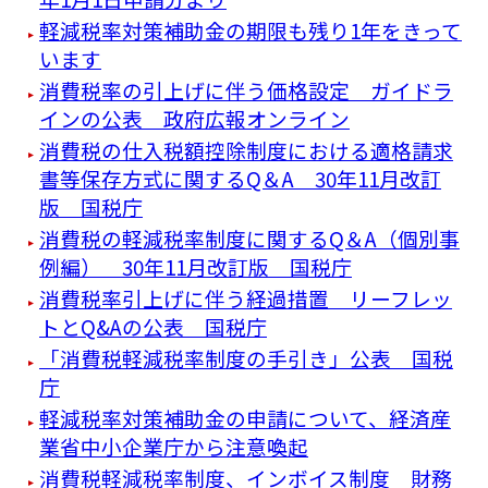
軽減税率対策補助金の期限も残り1年をきって
います
消費税率の引上げに伴う価格設定 ガイドラ
インの公表 政府広報オンライン
消費税の仕入税額控除制度における適格請求
書等保存方式に関するQ＆A 30年11月改訂
版 国税庁
消費税の軽減税率制度に関するQ＆A（個別事
例編） 30年11月改訂版 国税庁
消費税率引上げに伴う経過措置 リーフレッ
トとQ&Aの公表 国税庁
「消費税軽減税率制度の手引き」公表 国税
庁
軽減税率対策補助金の申請について、経済産
業省中小企業庁から注意喚起
消費税軽減税率制度、インボイス制度 財務