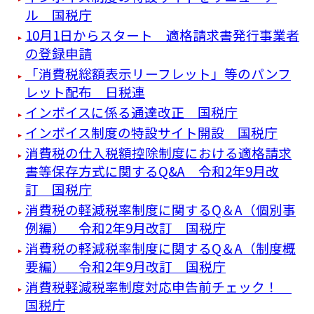
ル 国税庁
10月1日からスタート 適格請求書発行事業者
の登録申請
「消費税総額表示リーフレット」等のパンフ
レット配布 日税連
インボイスに係る通達改正 国税庁
インボイス制度の特設サイト開設 国税庁
消費税の仕入税額控除制度における適格請求
書等保存方式に関するQ&A 令和2年9月改
訂 国税庁
消費税の軽減税率制度に関するQ＆A（個別事
例編） 令和2年9月改訂 国税庁
消費税の軽減税率制度に関するQ＆A（制度概
要編） 令和2年9月改訂 国税庁
消費税軽減税率制度対応申告前チェック！
国税庁