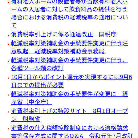
有料老人ホームの設置者等が当該有料老人ホ
ームの入居者に対して飲食料品の提供を行う
場合における消費税の軽減税率の適用につい
て
消費税率引上げに係る通達改正 国税庁
軽減税率対策補助金の手続要件変更に伴う注
意喚起 軽減税率対策補助金事務局
軽減税率対策補助金の手続要件変更に伴う、
各種ツール類の改訂
10月1日からポイント還元を実現するには9月6
日までの提出が必要
軽減税率対策補助金の手続要件が変更に 経
産省（中企庁）
消費税率引上げの特設サイト 8月1日オープ
ン 財務省
消費税の仕入税額控除制度における適格請求
書等保存方式に関するQ＆A 令和元年7月改訂