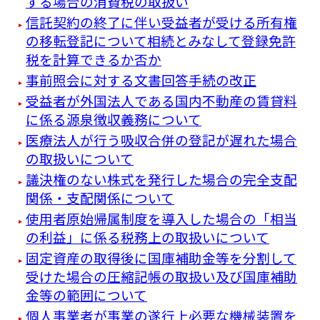
する場合の消費税の取扱い
信託契約の終了に伴い受益者が受ける所有権
の移転登記について相続とみなして登録免許
税を計算できるか否か
事前照会に対する文書回答手続の改正
受益者が外国法人である国内不動産の賃貸料
に係る源泉徴収義務について
医療法人が行う吸収合併の登記が遅れた場合
の取扱いについて
議決権のない株式を発行した場合の完全支配
関係・支配関係について
使用者原始帰属制度を導入した場合の「相当
の利益」に係る税務上の取扱いについて
固定資産の取得後に国庫補助金等を分割して
受けた場合の圧縮記帳の取扱い及び国庫補助
金等の範囲について
個人事業者が事業の遂行上必要な機械装置を