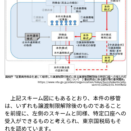
国税庁「従業員持株会を通じて取得した譲渡制限付株式に係る譲渡制限解除後の特定口座への受入れ可
否について 2 事前照会に係る取引等の事実関係」
https://www.nta.go.jp/about/organization/tokyo/bunshokaito/joto-
sanrin/220623/01.htm#a02
上記スキーム図にもあるとおり、本件の移管
は、いずれも譲渡制限解除後のものであること
を前提に、左側のスキームと同様、特定口座への
受入ができるものと考えられ、東京国税局もそ
れを認めています。