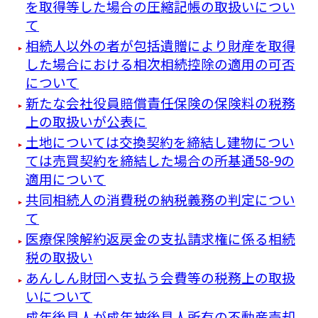
を取得等した場合の圧縮記帳の取扱いについ
て
相続人以外の者が包括遺贈により財産を取得
した場合における相次相続控除の適用の可否
について
新たな会社役員賠償責任保険の保険料の税務
上の取扱いが公表に
土地については交換契約を締結し建物につい
ては売買契約を締結した場合の所基通58-9の
適用について
共同相続人の消費税の納税義務の判定につい
て
医療保険解約返戻金の支払請求権に係る相続
税の取扱い
あんしん財団へ支払う会費等の税務上の取扱
いについて
成年後見人が成年被後見人所有の不動産売却