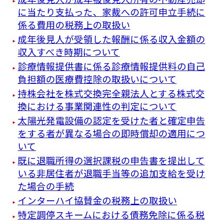
に当たり支払った、家裁への許可申立手続に
係る費用の税務上の取扱い
成年後見人が受領した報酬に係る収入金額の
収入すべき時期について
診療情報提供書に係る診療情報提供料の自己
負担額の医療費控除の取扱いについて
持株会社を株式交換完全親法人とする株式交
換における事業関連性の判定について
太陽光発電設備の認定を受けた者と確定申告
をする者が異なる場合の即時償却の適用につ
いて
既に退職所得の選択課税の申告書を提出して
いる非居住者が退職手当等の追加支給を受け
た場合の手続
インターハイ協賛金の税務上の取扱い
特定調停スキームにおける債務免除に係る税