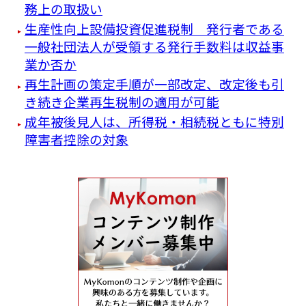
務上の取扱い
生産性向上設備投資促進税制 発行者である
一般社団法人が受領する発行手数料は収益事
業か否か
再生計画の策定手順が一部改定、改定後も引
き続き企業再生税制の適用が可能
成年被後見人は、所得税・相続税ともに特別
障害者控除の対象