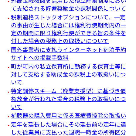
外部金融機関を活用した積立貯蓄制度におい
て支給される貯蓄奨励金の課税関係について
税制適格ストックオプションについて、一定
の事由が生じた場合には権利行使期間内の一
定の期間に限り権利行使ができる旨の条件を
付した場合の税務上の取扱いについて
国外事業者に支払うインターネット宿泊予約
サイトへの掲載手数料
町が町内の私立保育所に勤務する保育士等に
対して支給する助成金の課税上の取扱いにつ
いて
特定調停スキーム（廃業支援型）に基づき債
権放棄が行われた場合の税務上の取扱いにつ
いて
補聴器の購入費用に係る医療費控除の取扱い
定年を延長した場合にその延長前の定年に達
した従業員に支払った退職一時金の所得区分