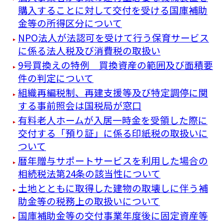
購入することに対して交付を受ける国庫補助
金等の所得区分について
NPO法人が法認可を受けて行う保育サービス
に係る法人税及び消費税の取扱い
9号買換えの特例 買換資産の範囲及び面積要
件の判定について
組織再編税制、再建支援等及び特定調停に関
する事前照会は国税局が窓口
有料老人ホームが入居一時金を受領した際に
交付する「預り証」に係る印紙税の取扱いに
ついて
暦年贈与サポートサービスを利用した場合の
相続税法第24条の該当性について
土地とともに取得した建物の取壊しに伴う補
助金等の税務上の取扱いについて
国庫補助金等の交付事業年度後に固定資産等