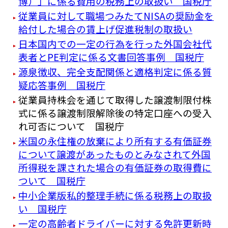
博）」に係る費用の税務上の取扱い 国税庁
従業員に対して職場つみたてNISAの奨励金を
給付した場合の賃上げ促進税制の取扱い
日本国内での一定の行為を行った外国会社代
表者とPE判定に係る文書回答事例 国税庁
源泉徴収、完全支配関係と適格判定に係る質
疑応答事例 国税庁
従業員持株会を通じて取得した譲渡制限付株
式に係る譲渡制限解除後の特定口座への受入
れ可否について 国税庁
米国の永住権の放棄により所有する有価証券
について譲渡があったものとみなされて外国
所得税を課された場合の有価証券の取得費に
ついて 国税庁
中小企業版私的整理手続に係る税務上の取扱
い 国税庁
一定の高齢者ドライバーに対する免許更新時