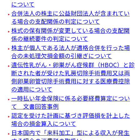
について
合併法人の株主に公益財団法人が含まれてい
る場合の支配関係の判定について
株式の保有関係が変更している場合の支配関
係の継続要件の判定について
株主が個人である法人が適格合併を行った場
合の未処理欠損金額の引継ぎについて
遺伝性乳がん・卵巣がん症候群（HBOC）と診
断された者が受けた乳房切除手術費用又は両
側卵巣卵管切除手術費用に対する医療費控除
の適用について
一時払い年金保険に係る必要経費算定につい
て 文書回答事例
認定を受けた計画に基づき評価損を計上した
場合の損金算入について
日本国内で「来料加工」型による収入が発生