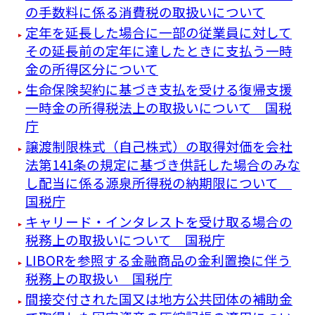
の手数料に係る消費税の取扱いについて
定年を延長した場合に一部の従業員に対して
その延長前の定年に達したときに支払う一時
金の所得区分について
生命保険契約に基づき支払を受ける復帰支援
一時金の所得税法上の取扱いについて 国税
庁
譲渡制限株式（自己株式）の取得対価を会社
法第141条の規定に基づき供託した場合のみな
し配当に係る源泉所得税の納期限について
国税庁
キャリード・インタレストを受け取る場合の
税務上の取扱いについて 国税庁
LIBORを参照する金融商品の金利置換に伴う
税務上の取扱い 国税庁
間接交付された国又は地方公共団体の補助金