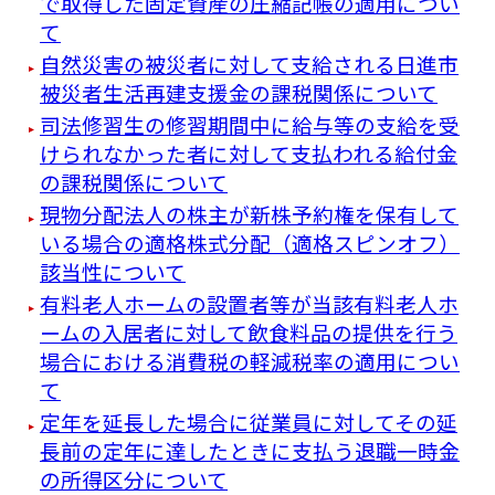
で取得した固定資産の圧縮記帳の適用につい
て
自然災害の被災者に対して支給される日進市
被災者生活再建支援金の課税関係について
司法修習生の修習期間中に給与等の支給を受
けられなかった者に対して支払われる給付金
の課税関係について
現物分配法人の株主が新株予約権を保有して
いる場合の適格株式分配（適格スピンオフ）
該当性について
有料老人ホームの設置者等が当該有料老人ホ
ームの入居者に対して飲食料品の提供を行う
場合における消費税の軽減税率の適用につい
て
定年を延長した場合に従業員に対してその延
長前の定年に達したときに支払う退職一時金
の所得区分について