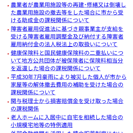
農業者が農業用施設等の再建･修繕又は倒壊し
た農業用施設の撤去等をした場合に市から受
ける助成金の課税関係について
障害者雇用促進法に基づき親事業主が支給を
受ける障害者雇用調整金及び納付する障害者
雇用納付金の法人税法上の取扱いについて
健康保険料と国民健康保険料の二重払いにつ
いて地方公共団体が被保険者に保険料相当分
を返還した場合の課税関係について
平成30年7月豪雨により被災した個人が市から
家屋等の解体撤去費用の補助を受けた場合の
課税関係について
関与税理士から損害賠償金を受け取った場合
の課税関係
老人ホームに入居中に自宅を相続した場合の
小規模宅地等の特例適用